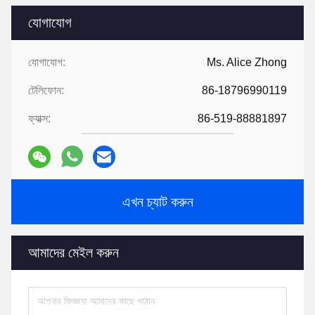
যোগাযোগ
যোগাযোগ:
Ms. Alice Zhong
টেলিফোন:
86-18796990119
ফ্যাক্স:
86-519-88881897
এখন চ্যাট করুন
আমাদের মেইল ​​করুন