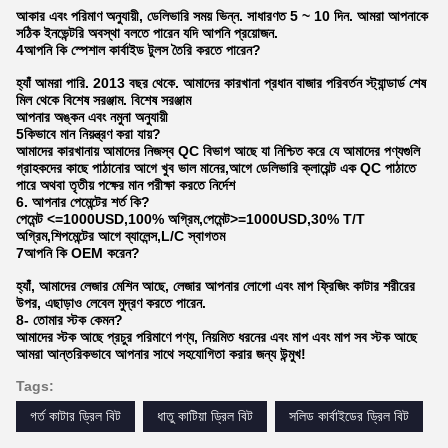
আকার এবং পরিমাণ অনুযায়ী, ডেলিভারি সময় ভিন্ন. সাধারণত 5 ~ 10 দিন. আমরা আপনাকে
সঠিক ইনভেন্টরি অবস্থা বলতে পারেন যদি আপনি প্রয়োজন.
4আপনি কি স্পেশাল কার্বাইড টুলস তৈরি করতে পারেন?
হ্যাঁ আমরা পারি. 2013 বছর থেকে. আমাদের কারখানা প্রধান বাজার পরিবর্তন স্ট্যান্ডার্ড শেষ
মিল থেকে বিশেষ সরঞ্জাম. বিশেষ সরঞ্জাম
আপনার অঙ্কন এবং নমুনা অনুযায়ী
5কিভাবে মান নিয়ন্ত্রণ করা যায়?
আমাদের কারখানায় আমাদের নিজস্ব QC বিভাগ আছে যা নিশ্চিত করে যে আমাদের পণ্যগুলি
গ্রাহকদের কাছে পাঠানোর আগে খুব ভাল মানের,আগে ডেলিভারি ক্লায়েন্ট এক QC পাঠাতে
পারে অথবা তৃতীয় পক্ষের মান পরীক্ষা করতে নির্দেশ
6. আপনার পেমেন্টের শর্ত কি?
পেমেন্ট <=1000USD,100% অগ্রিম,পেমেন্ট>=1000USD,30% T/T
অগ্রিম,শিপমেন্টের আগে ব্যালেন্স,L/C স্বাগতম
7আপনি কি OEM করেন?
হ্যাঁ, আমাদের লেজার মেশিন আছে, লেজার আপনার লোগো এবং মাপ ফ্রিজিং কাটার শরীরের
উপর, এছাড়াও লেবেল মুদ্রণ করতে পারেন.
8- তোমার স্টক কেমন?
আমাদের স্টক আছে প্রচুর পরিমাণে পণ্য, নিয়মিত ধরনের এবং মাপ এবং মাপ সব স্টক আছে
আমরা আন্তরিকভাবে আপনার সাথে সহযোগিতা করার জন্য উন্মুখ!
Tags:
গর্ত কাটার ড্রিল বিট
ধাতু কাটিয়া ড্রিল বিট
সলিড কার্বাইডের ড্রিল বিট