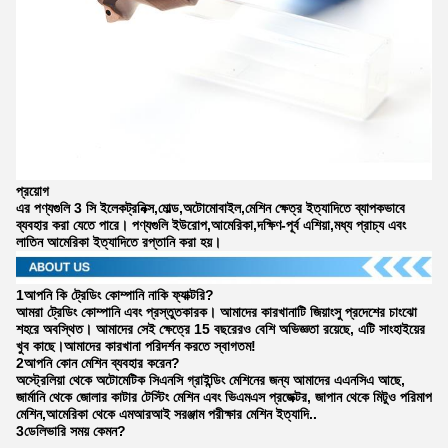
প্রয়োগ
এর পণ্যগুলি 3 সি ইলেকট্রনিক্স,মোল্ড,অটোমোবাইল,মেশিন ক্ষেত্র ইত্যাদিতে ব্যাপকভাবে
ব্যবহার করা যেতে পারে। পণ্যগুলি ইউরোপ,আমেরিকা,দক্ষিণ-পূর্ব এশিয়া,মধ্য প্রাচ্য এবং
লাতিন আমেরিকা ইত্যাদিতে রপ্তানি করা হয়।
1আপনি কি ট্রেডিং কোম্পানি নাকি ফ্যাক্টরি?
আমরা ট্রেডিং কোম্পানি এবং প্রস্তুতকারক। আমাদের কারখানাটি জিয়াংসু প্রদেশের চাংঝো
শহরে অবস্থিত। আমাদের সেই ক্ষেত্রে 15 বছরেরও বেশি অভিজ্ঞতা রয়েছে, এটি সাংহাইয়ের
খুব কাছে।আমাদের কারখানা পরিদর্শন করতে স্বাগতম!
2আপনি কোন মেশিন ব্যবহার করেন?
অস্ট্রেলিয়া থেকে অটোমেটিক সিএনসি গ্রাইন্ডিং মেশিনের জন্য আমাদের এএনসিএ আছে,
জার্মানি থেকে জোলার কাটার টেস্টিং মেশিন এবং ভিএমএস প্রজেক্টর, জাপান থেকে মিটুও পরিমাপ
মেশিন,আমেরিকা থেকে এমআরআই সরঞ্জাম পরীক্ষার মেশিন ইত্যাদি..
3ডেলিভারি সময় কেমন?