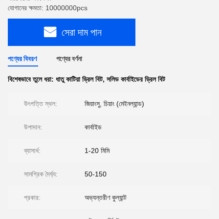
যোগানের ক্ষমতা: 10000000pcs
সেরা দাম পান
পণ্যের বিবরণ
পণ্যের বর্ণনা
বিশেষভাবে তুলে ধরা:
ধাতু কাটিয়া ড্রিল বিট
,
সলিড কার্বাইডের ড্রিল বিট
উৎপত্তি স্থল:
জিয়াংসু, চিয়াং (মেইনল্যান্ড)
উপাদান:
কার্বাইড
ব্যাসার্ধ:
1-20 মিমি
সামগ্রিক দৈর্ঘ্য:
50-150
প্রকার:
অভ্যন্তরীণ কুল্যান্ট