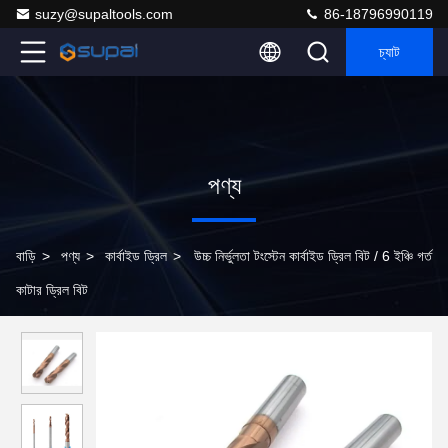
suzy@supaltools.com
86-18796990119
চ্যাট
পণ্য
বাড়ি
>
পণ্য
>
কার্বাইড ড্রিল
>
উচ্চ নির্ভুলতা টংস্টেন কার্বাইড ড্রিল বিট / 6 ইঞ্চি গর্ত
কাটার ড্রিল বিট