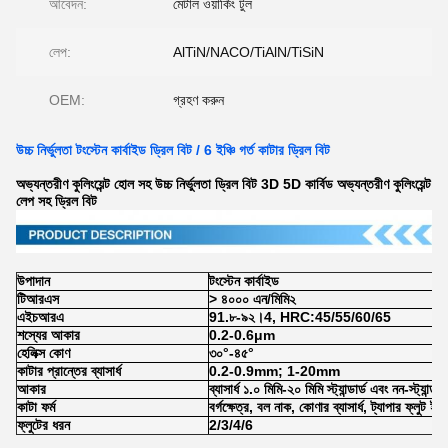
আবেদন:
মেটাল ওয়ার্কিং টুল
লেপ:
AlTiN/NACO/TiAlN/TiSiN
OEM:
গ্রহণ করুন
উচ্চ নির্ভুলতা টংস্টেন কার্বাইড ড্রিল বিট / 6 ইঞ্চি গর্ত কাটার ড্রিল বিট
অভ্যন্তরীণ কুলিংয়েন্ট হোল সহ উচ্চ নির্ভুলতা ড্রিল বিট 3D 5D কার্বিড অভ্যন্তরীণ কুলিংয়েন্ট
লেপ সহ ড্রিল বিট
উপাদান
টংস্টেন কার্বাইড
টিআরএস
> ৪০০০ এন/মিমি২
এইচআরএ
91.৮-৯২।4, HRC:45/55/60/65
শস্যের আকার
0.2-0.6μm
হেলিক্স কোণ
৩০°-৪৫°
কাটার প্রান্তের ব্যাসার্ধ
0.2-0.9mm; 1-20mm
আকার
ব্যাসার্ধ ১.০ মিমি-২০ মিমি স্ট্যান্ডার্ড এবং নন-স্ট্যান্ডার
কাটা ফর্ম
বর্গক্ষেত্র, বল নাক, কোণার ব্যাসার্ধ, ট্যাপার ফ্লুট ইত
ফ্লুটের ধরন
2/3/4/6