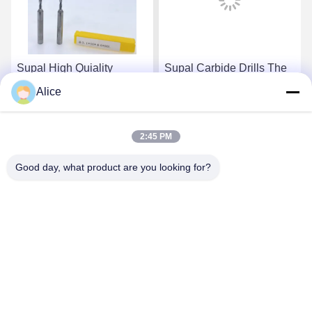
Supal High Quiality
Supal Carbide Drills The
Innovative Carbide Drills
Ultimate Solution For
Alice
For Superior Drilling
High-Performance Drilling
Results In Various
Needs Inner-Coolant
সেরা দাম পান
সেরা দাম পান
Industries
Drilling Tools
2:45 PM
Good day, what product are you looking for?
Supal (Changzhou) Precision Tools Co.,Ltd
suzy@supaltools.com
86-18796990119