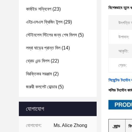
বিশেষভাবে তুলে 
কার্বাইড সন্নিবেশ
(23)
এইচএসএস ফ্রিজিং টুলস
(29)
উৎপত্তি 
স্টেইনলেস স্টিলের জন্য শেষ মিলস
(5)
উপাদান:
লম্বা ঘাড়ের প্রান্ত মিল
(14)
আকৃতি:
থ্রেড এন্ড মিলস
(22)
গ্রেড:
বিরক্তিকর সরঞ্জাম
(2)
সিমেন্টেড টংস্টেন
জরুরী কললেট হোল্ডার
(5)
সলিড টংস্টেন কার
যোগাযোগ
যোগাযোগ:
Ms. Alice Zhong
ব্র্যান্ড
বি