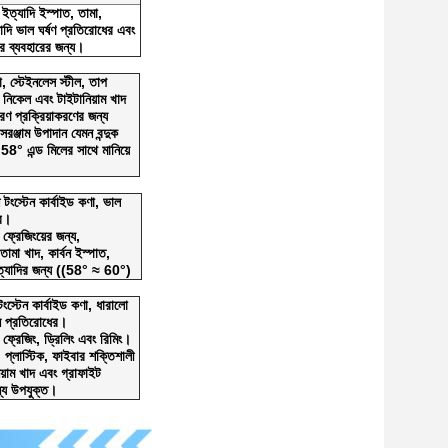
 ইত্যাদি ইস্পাত, তামা,
্যাদি ভাল ঘর্ষণ প্রতিরোধের এবং
র ব্যবহারের জন্য।
া, স্টেইনলেস স্টীল, তাপ
 নিকেল এবং টাইটানিয়াম খাদ
ণ প্রক্রিয়াকরণের জন্য
রঞ্জাম উপাদান যেমন বন্দুক
58° এন্ড মিলের সাথে মানিয়ে
্ষ্ম টংস্টেন কার্বাইড কণা, ভাল
ের।
 ফ্রেজিংয়ের জন্য,
 তামা খাদ, কার্বন ইস্পাত,
ইত্যাদির জন্য ((58° ≈ 60°)
্ম টংস্টেন কার্বাইড কণা, ধারালো
ান প্রতিরোধের।
র ফ্রেজিং, ড্রিলিং এবং রিমিং।
প্লাস্টিক, ফাইবার শক্তিশালী
য়াম খাদ এবং গ্রাফাইট
ন্য উপযুক্ত।