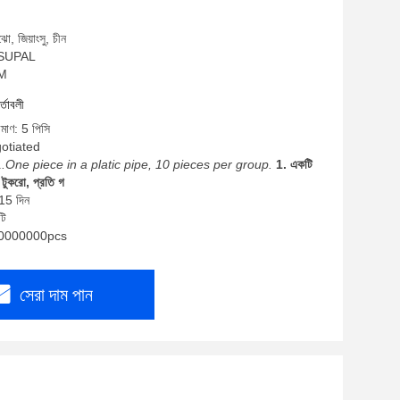
ো, জিয়াংসু, চীন
: SUPAL
EM
র্তাবলী
িমাণ: 5 পিসি
gotiated
1.One piece in a platic pipe, 10 pieces per group.
1. একটি
টুকরো, প্রতি গ
-15 দিন
টি
: 10000000pcs
সেরা দাম পান