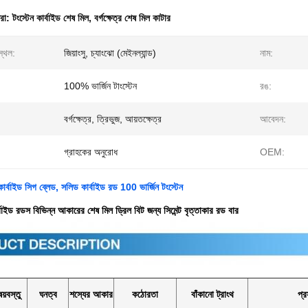
ধরা:
টংস্টেন কার্বাইড শেষ মিল
,
বর্গক্ষেত্র শেষ মিল কাটার
স্থল:
জিয়াংসু, চ্যাংঝো (মেইনল্যান্ড)
নাম:
100% ভার্জিন টাংস্টেন
রঙ:
বর্গক্ষেত্র, ত্রিভুজ, আয়তক্ষেত্র
আবেদন:
গ্রাহকের অনুরোধ
OEM:
 কার্বাইড সিগ ব্লেড, সলিড কার্বাইড রড 100 ভার্জিন টংস্টেন
্বাইড রডস বিভিন্ন আকারের শেষ মিল ড্রিল বিট জন্য সিমেন্ট বৃত্তাকার রড বার
ষয়বস্তু
ঘনত্ব
শস্যের আকার
কঠোরতা
বাঁকানো ট্রাংথ
প্র