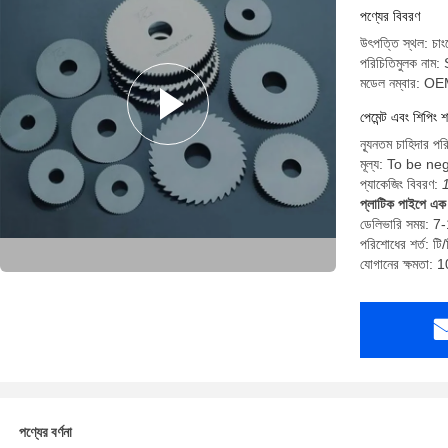
পণ্যের বিবরণ
উৎপত্তি স্থল: চাংঝ
পরিচিতিমুলক নাম
মডেল নম্বার: O
পেমেন্ট এবং শিপিং শ
ন্যূনতম চাহিদার পর
মূল্য: To be ne
প্যাকেজিং বিবরণ:
প্লাটিক পাইপে এক 
ডেলিভারি সময়: 7
পরিশোধের শর্ত: টি/
যোগানের ক্ষমতা
পণ্যের বর্ণনা