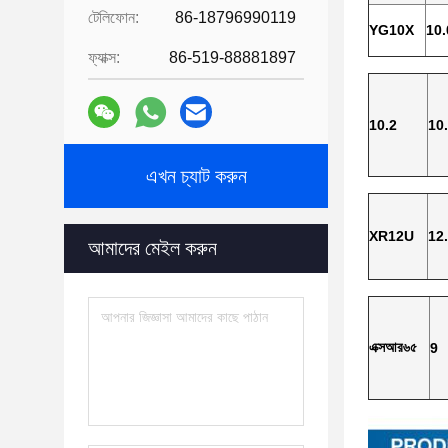
টেলিফোন:
86-18796990119
YG10X
10.
ফ্যাক্স:
86-519-88881897
10.2
10
এখন চ্যাট করুন
XR12U
12
আমাদের মেইল ​​করুন
এক্সআর৬৫
9