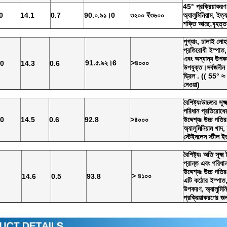
45° প্রক্রিয়াকরণ
0
14.1
0.7
90.০.৯১।0
৩২০০ ₹৩৬০০
অ্যালুমিনিয়াম, ইত
শক্তি আছে;বৃহত্ত
পুগ্যাং, ঢালাই লোহ
প্রতিরোধী ইস্পাত,
এবং অন্যান্য উপকর
91.৫.৯২।6
>৪০০০
.0
14.3
0.6
উপযুক্ত।সর্বজনীন স
ড্রিল . (( 55° ≈ 
নেওয়া)
বৈশিষ্ট্যঃউচ্চতর সূক
পরিধান প্রতিরোধ
.0
14.5
0.6
92.8
>৪০০০
উদ্দেশ্যঃ উচ্চ গতির
অ্যালুমিনিয়াম খাদ,
স্টেইনলেস স্টীল 
বৈশিষ্ট্যঃ অতি সূক্ষ
প্রান্ত এবং পরিধ
উদ্দেশ্যঃ উচ্চ গতি
> ৪১০০
14.6
0.5
93.8
এটি কঠোর ইস্পাত, 
উপকরণ, অ্যালুমিনি
প্রক্রিয়াকরণের জ