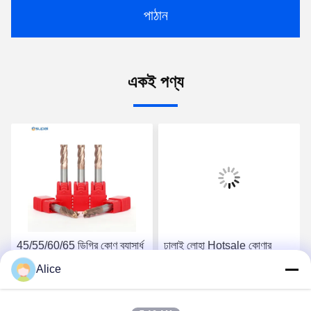
পাঠান
একই পণ্য
45/55/60/65 ডিগ্রি কোণ ব্যাসার্ধ
ঢালাই লোহা Hotsale কোণার
অ-লোহার ধাতুর জন্য শেষ মিল
ব্যাসার্ধ শেষ মিল CNC মেশিন কাটিং
Alice
OEM/ODM কাস্টমাইজড লোগো
টুল 50-150mm