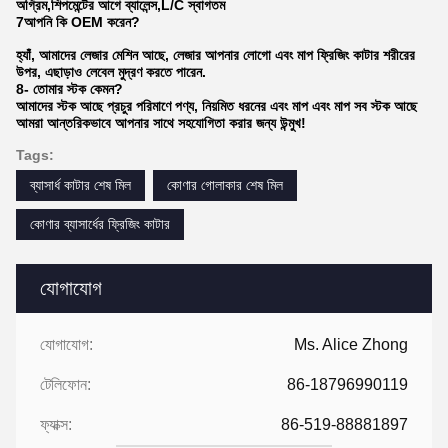
অগ্রিম,শিপমেন্টের আগে ব্যালেন্স,L/C স্বাগতম
7আপনি কি OEM করেন?
হ্যাঁ, আমাদের লেজার মেশিন আছে, লেজার আপনার লোগো এবং মাপ ফ্রিজিং কাটার শরীরের
উপর, এছাড়াও লেবেল মুদ্রণ করতে পারেন.
8- তোমার স্টক কেমন?
আমাদের স্টক আছে প্রচুর পরিমাণে পণ্য, নিয়মিত ধরনের এবং মাপ এবং মাপ সব স্টক আছে
আমরা আন্তরিকভাবে আপনার সাথে সহযোগিতা করার জন্য উন্মুখ!
Tags:
ব্যাসার্ধ কাটার শেষ মিল
কোণার গোলাকার শেষ মিল
কোণার ব্যাসার্ধের ফ্রিজিং কাটার
যোগাযোগ
যোগাযোগ:
Ms. Alice Zhong
টেলিফোন:
86-18796990119
ফ্যাক্স:
86-519-88881897