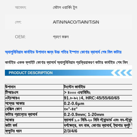
আবেদন:
মেটাল ওয়ার্কিং টুল
লেপ:
AlTiN/NACO/TiAlN/TiSiN
OEM:
গ্রহণ করুন
অ্যালুমিনিয়াম কার্বাইড উপাদান জন্য উচ্চ গতির ইস্পাত কোণার ব্যাসার্ধ শেষ মিল কাটার
কার্বাইড একক ফ্লাইট কোণার ব্যাসার্ধ অ্যালুমিনিয়াম প্রক্রিয়াকরণ কাটার কার্বাইড শেষ মিল
উপাদান
টংস্টেন কার্বাইড
টিআরএস
> ৪০০০ এন/মিমি২
এইচআরএ
91.৮-৯২।4, HRC:45/55/60/65
শস্যের আকার
0.2-0.6μm
হেলিক্স কোণ
৩০°-৪৫°
কাটার প্রান্তের ব্যাসার্ধ
0.2-0.9mm; 1-20mm
আকার
ব্যাসার্ধ ১.০ মিমি-২০ মিমি স্ট্যান্ডার্ড এবং নন-স্ট্যান্ডার
কাটা ফর্ম
বর্গক্ষেত্র, বল নাক, কোণার ব্যাসার্ধ, ট্যাপার ফ্লুট ইত
ফ্লুটের ধরন
2/3/4/6