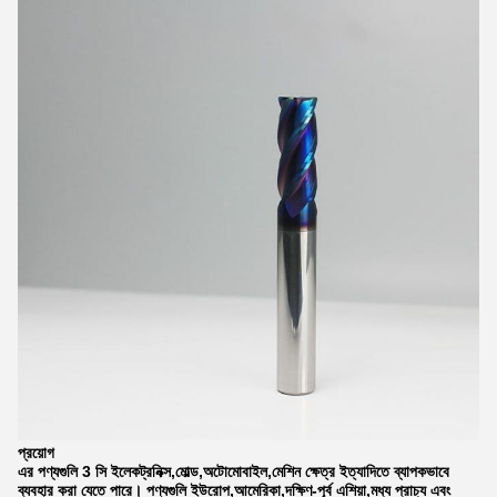
প্রয়োগ
এর পণ্যগুলি 3 সি ইলেকট্রনিক্স,মোল্ড,অটোমোবাইল,মেশিন ক্ষেত্র ইত্যাদিতে ব্যাপকভাবে
ব্যবহার করা যেতে পারে। পণ্যগুলি ইউরোপ,আমেরিকা,দক্ষিণ-পূর্ব এশিয়া,মধ্য প্রাচ্য এবং