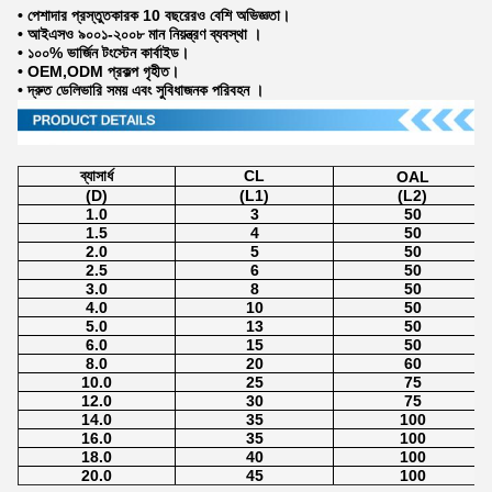
• পেশাদার প্রস্তুতকারক 10 বছরেরও বেশি অভিজ্ঞতা।
• আইএসও ৯০০১-২০০৮ মান নিয়ন্ত্রণ ব্যবস্থা ।
• ১০০% ভার্জিন টংস্টেন কার্বাইড।
• OEM,ODM প্রকল্প গৃহীত।
• দ্রুত ডেলিভারি সময় এবং সুবিধাজনক পরিবহন ।
ব্যাসার্ধ
CL
OAL
(D)
(L1)
(L2)
1.0
3
50
1.5
4
50
2.0
5
50
2.5
6
50
3.0
8
50
4.0
10
50
5.0
13
50
6.0
15
50
8.0
20
60
10.0
25
75
12.0
30
75
14.0
35
100
16.0
35
100
18.0
40
100
20.0
45
100