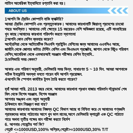
লাতিন আমেরিকা ইত্যাদিতে রপ্তানি করা হয়।
1আপনি কি ট্রেডিং কোম্পানি নাকি ফ্যাক্টরি?
আমরা ট্রেডিং কোম্পানি এবং প্রস্তুতকারক। আমাদের কারখানাটি জিয়াংসু প্রদেশের চাংঝো
শহরে অবস্থিত। আমাদের সেই ক্ষেত্রে 15 বছরেরও বেশি অভিজ্ঞতা রয়েছে, এটি সাংহাইয়ের
খুব কাছে।আমাদের কারখানা পরিদর্শন করতে স্বাগতম!
2আপনি কোন মেশিন ব্যবহার করেন?
অস্ট্রেলিয়া থেকে অটোমেটিক সিএনসি গ্রাইন্ডিং মেশিনের জন্য আমাদের এএনসিএ আছে,
জার্মানি থেকে জোলার কাটার টেস্টিং মেশিন এবং ভিএমএস প্রজেক্টর, জাপান থেকে মিটুও পরিমাপ
মেশিন,আমেরিকা থেকে এমআরআই সরঞ্জাম পরীক্ষার মেশিন ইত্যাদি..
3ডেলিভারি সময় কেমন?
আকার এবং পরিমাণ অনুযায়ী, ডেলিভারি সময় ভিন্ন. সাধারণত 5 ~ 10 দিন. আমরা আপনাকে
সঠিক ইনভেন্টরি অবস্থা বলতে পারেন যদি আপনি প্রয়োজন.
4আপনি কি স্পেশাল কার্বাইড টুলস তৈরি করতে পারেন?
হ্যাঁ আমরা পারি. 2013 বছর থেকে. আমাদের কারখানা প্রধান বাজার পরিবর্তন স্ট্যান্ডার্ড শেষ
মিল থেকে বিশেষ সরঞ্জাম. বিশেষ সরঞ্জাম
আপনার অঙ্কন এবং নমুনা অনুযায়ী
5কিভাবে মান নিয়ন্ত্রণ করা যায়?
আমাদের কারখানায় আমাদের নিজস্ব QC বিভাগ আছে যা নিশ্চিত করে যে আমাদের পণ্যগুলি
গ্রাহকদের কাছে পাঠানোর আগে খুব ভাল মানের,আগে ডেলিভারি ক্লায়েন্ট এক QC পাঠাতে
পারে অথবা তৃতীয় পক্ষের মান পরীক্ষা করতে নির্দেশ
6. আপনার পেমেন্টের শর্ত কি?
পেমেন্ট <=1000USD,100% অগ্রিম,পেমেন্ট>=1000USD,30% T/T