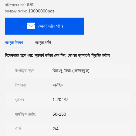
পরিশোধের শর্ত: টি/টি
যোগানের ক্ষমতা: 10000000pcs
সেরা দাম পান
পণ্যের বিবরণ
পণ্যের বর্ণনা
বিশেষভাবে তুলে ধরা:
ব্যাসার্ধ কাটার শেষ মিল
,
কোণার ব্যাসার্ধের ফ্রিজিং কাটার
উৎপত্তি স্থল:
জিয়াংসু, চিয়াং (মেইনল্যান্ড)
উপাদান:
কার্বাইড
ব্যাসার্ধ:
1-20 মিমি
সামগ্রিক দৈর্ঘ্য:
50-150
বাঁশি:
2/4