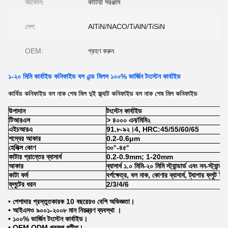
আবেদন:
কাটিয়া সরঞ্জাম
লেপ:
AlTiN/NACO/TiAlN/TiSiN
OEM:
গ্রহণ করুন
১-২০ মিমি কার্বাইড কনিফাইড বল এন্ড মিলস ১০০% ভার্জিন টংস্টেন কার্বাইড
কার্বিড কনিফাইড বল নাক শেষ মিল দুই ফ্ল্যাট কনিফাইড বল নাক শেষ মিল কনিফাইড
উপাদান
টংস্টেন কার্বাইড
টিআরএস
> ৪০০০ এন/মিমি২
এইচআরএ
91.৮-৯২।4, HRC:45/55/60/65
শস্যের আকার
0.2-0.6μm
হেলিক্স কোণ
৩০°-৪৫°
কাটার প্রান্তের ব্যাসার্ধ
0.2-0.9mm; 1-20mm
আকার
ব্যাসার্ধ ১.০ মিমি-২০ মিমি স্ট্যান্ডার্ড এবং নন-স্ট্যান্ডার
কাটা ফর্ম
বর্গক্ষেত্র, বল নাক, কোণার ব্যাসার্ধ, ট্যাপার ফ্লুট ইত
ফ্লুটের ধরন
2/3/4/6
• পেশাদার প্রস্তুতকারক 10 বছরেরও বেশি অভিজ্ঞতা।
• আইএসও ৯০০১-২০০৮ মান নিয়ন্ত্রণ ব্যবস্থা ।
• ১০০% ভার্জিন টংস্টেন কার্বাইড।
• OEM,ODM প্রকল্প গৃহীত।