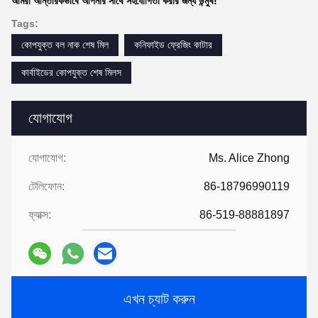
আমরা আন্তরিকভাবে আপনার সাথে সহযোগিতা করার জন্য উন্মুখ!
Tags:
কোপযুক্ত বল নাক শেষ মিল
কনিফাইড ফ্রেজিং কাটার
কার্বাইডের কোপযুক্ত শেষ মিলস
যোগাযোগ
যোগাযোগ:
Ms. Alice Zhong
টেলিফোন:
86-18796990119
ফ্যাক্স:
86-519-88881897
এখন চ্যাট করুন