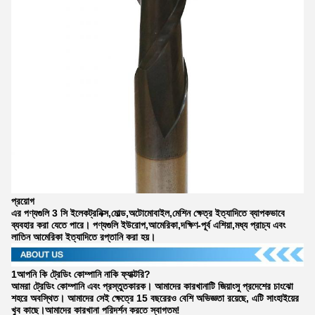
প্রয়োগ
এর পণ্যগুলি 3 সি ইলেকট্রনিক্স,মোল্ড,অটোমোবাইল,মেশিন ক্ষেত্র ইত্যাদিতে ব্যাপকভাবে
ব্যবহার করা যেতে পারে। পণ্যগুলি ইউরোপ,আমেরিকা,দক্ষিণ-পূর্ব এশিয়া,মধ্য প্রাচ্য এবং
লাতিন আমেরিকা ইত্যাদিতে রপ্তানি করা হয়।
1আপনি কি ট্রেডিং কোম্পানি নাকি ফ্যাক্টরি?
আমরা ট্রেডিং কোম্পানি এবং প্রস্তুতকারক। আমাদের কারখানাটি জিয়াংসু প্রদেশের চাংঝো
শহরে অবস্থিত। আমাদের সেই ক্ষেত্রে 15 বছরেরও বেশি অভিজ্ঞতা রয়েছে, এটি সাংহাইয়ের
খুব কাছে।আমাদের কারখানা পরিদর্শন করতে স্বাগতম!