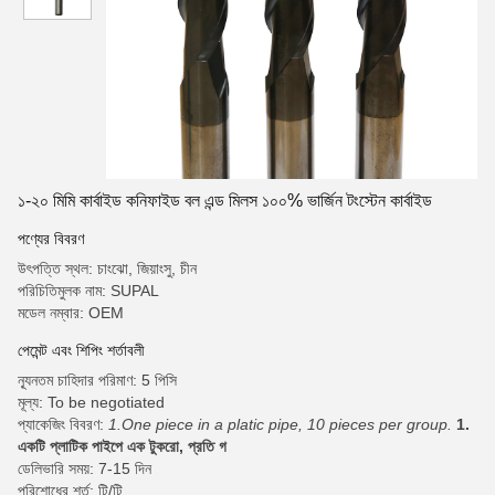
১-২০ মিমি কার্বাইড কনিফাইড বল এন্ড মিলস ১০০% ভার্জিন টংস্টেন কার্বাইড
পণ্যের বিবরণ
উৎপত্তি স্থল: চাংঝো, জিয়াংসু, চীন
পরিচিতিমুলক নাম: SUPAL
মডেল নম্বার: OEM
পেমেন্ট এবং শিপিং শর্তাবলী
ন্যূনতম চাহিদার পরিমাণ: 5 পিসি
মূল্য: To be negotiated
প্যাকেজিং বিবরণ:
1.One piece in a platic pipe, 10 pieces per group.
1.
একটি প্লাটিক পাইপে এক টুকরো, প্রতি গ
ডেলিভারি সময়: 7-15 দিন
পরিশোধের শর্ত: টি/টি