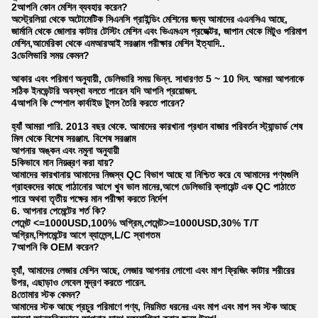
2আপনি কোন মেশিন ব্যবহার করেন?
অস্ট্রেলিয়া থেকে অটোমেটিক সিএনসি গ্রাইন্ডিং মেশিনের জন্য আমাদের এএনসিএ আছে,
জার্মানি থেকে জোলার কাটার টেস্টিং মেশিন এবং ভিএমএস প্রজেক্টর, জাপান থেকে মিটুও পরিমাপ
মেশিন,আমেরিকা থেকে এমআরআই সরঞ্জাম পরীক্ষার মেশিন ইত্যাদি..
3ডেলিভারি সময় কেমন?
আকার এবং পরিমাণ অনুযায়ী, ডেলিভারি সময় ভিন্ন. সাধারণত 5 ~ 10 দিন. আমরা আপনাকে
সঠিক ইনভেন্টরি অবস্থা বলতে পারেন যদি আপনি প্রয়োজন.
4আপনি কি স্পেশাল কার্বাইড টুলস তৈরি করতে পারেন?
হ্যাঁ আমরা পারি. 2013 বছর থেকে. আমাদের কারখানা প্রধান বাজার পরিবর্তন স্ট্যান্ডার্ড শেষ
মিল থেকে বিশেষ সরঞ্জাম. বিশেষ সরঞ্জাম
আপনার অঙ্কন এবং নমুনা অনুযায়ী
5কিভাবে মান নিয়ন্ত্রণ করা যায়?
আমাদের কারখানায় আমাদের নিজস্ব QC বিভাগ আছে যা নিশ্চিত করে যে আমাদের পণ্যগুলি
গ্রাহকদের কাছে পাঠানোর আগে খুব ভাল মানের,আগে ডেলিভারি ক্লায়েন্ট এক QC পাঠাতে
পারে অথবা তৃতীয় পক্ষের মান পরীক্ষা করতে নির্দেশ
6. আপনার পেমেন্টের শর্ত কি?
পেমেন্ট <=1000USD,100% অগ্রিম,পেমেন্ট>=1000USD,30% T/T
অগ্রিম,শিপমেন্টের আগে ব্যালেন্স,L/C স্বাগতম
7আপনি কি OEM করেন?
হ্যাঁ, আমাদের লেজার মেশিন আছে, লেজার আপনার লোগো এবং মাপ ফ্রিজিং কাটার শরীরের
উপর, এছাড়াও লেবেল মুদ্রণ করতে পারেন.
8তোমার স্টক কেমন?
আমাদের স্টক আছে প্রচুর পরিমাণে পণ্য, নিয়মিত ধরনের এবং মাপ এবং মাপ সব স্টক আছে