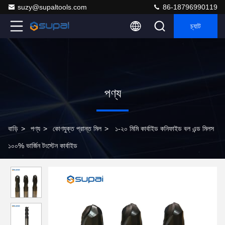
suzy@supaltools.com
86-18796990119
চ্যাট
পণ্য
বাড়ি
>
পণ্য
>
কোণযুক্ত প্রান্ত মিল
>
১-২০ মিমি কার্বাইড কনিফাইড বল এন্ড মিলস
১০০% ভার্জিন টংস্টেন কার্বাইড