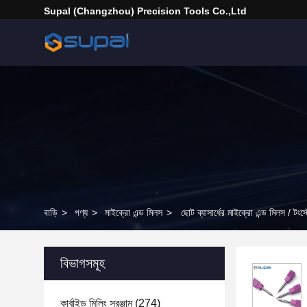
Supal (Changzhou) Precision Tools Co.,Ltd
বাড়ি
>
পণ্য
>
মাইক্রো এন্ড মিলস
>
ছোট ব্যাসার্ধের মাইক্রো এন্ড মিলস / টংস
বিভাগসমূহ
কার্বাইড মিলিং সরঞ্জাম
(274)