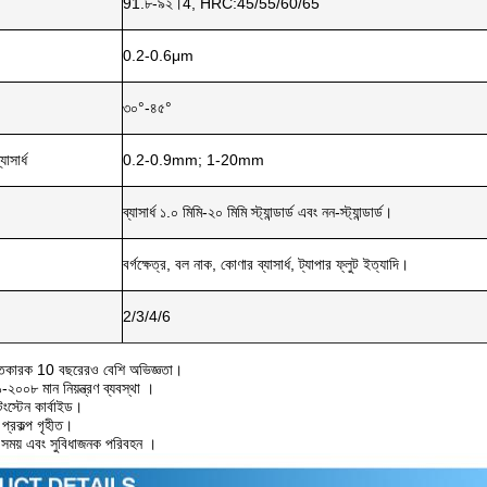
91.৮-৯২।4, HRC:45/55/60/65
0.2-0.6μm
৩০°-৪৫°
যাসার্ধ
0.2-0.9mm; 1-20mm
ব্যাসার্ধ ১.০ মিমি-২০ মিমি স্ট্যান্ডার্ড এবং নন-স্ট্যান্ডার্ড।
বর্গক্ষেত্র, বল নাক, কোণার ব্যাসার্ধ, ট্যাপার ফ্লুট ইত্যাদি।
2/3/4/6
তুতকারক 10 বছরেরও বেশি অভিজ্ঞতা।
০৮ মান নিয়ন্ত্রণ ব্যবস্থা ।
ংস্টেন কার্বাইড।
কল্প গৃহীত।
ি সময় এবং সুবিধাজনক পরিবহন ।