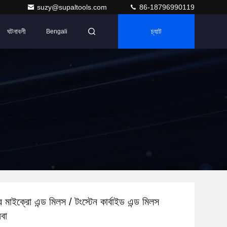
suzy@supaltools.com
86-18796990119
ঘটনাবলী
চ্যাট
Bengali
ের মাইক্রো এন্ড মিলস / টংস্টেন কার্বাইড এন্ড মিলস
বা