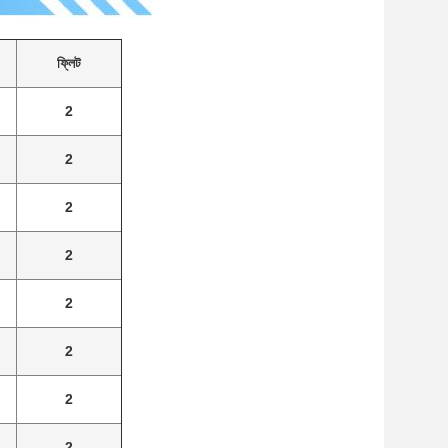
ফ্লিট
2
2
2
2
2
2
2
2