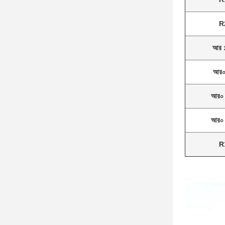
R
আর 
আর
আর০
আর০
R