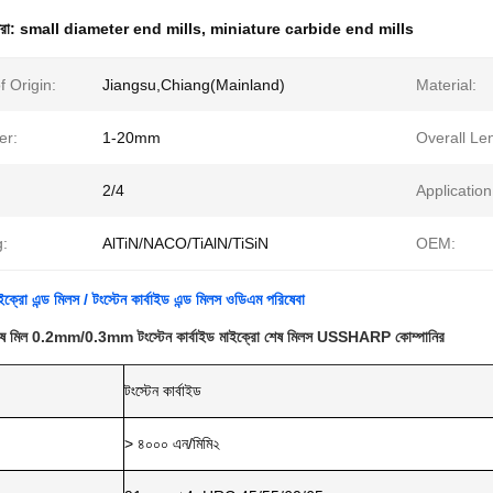
ধরা:
small diameter end mills
,
miniature carbide end mills
f Origin:
Jiangsu,Chiang(Mainland)
Material:
er:
1-20mm
Overall Le
2/4
Application
g:
AlTiN/NACO/TiAlN/TiSiN
OEM:
াইক্রো এন্ড মিলস / টংস্টেন কার্বাইড এন্ড মিলস ওডিএম পরিষেবা
র শেষ মিল 0.2mm/0.3mm টংস্টেন কার্বাইড মাইক্রো শেষ মিলস USSHARP কোম্পানির
টংস্টেন কার্বাইড
> ৪০০০ এন/মিমি২