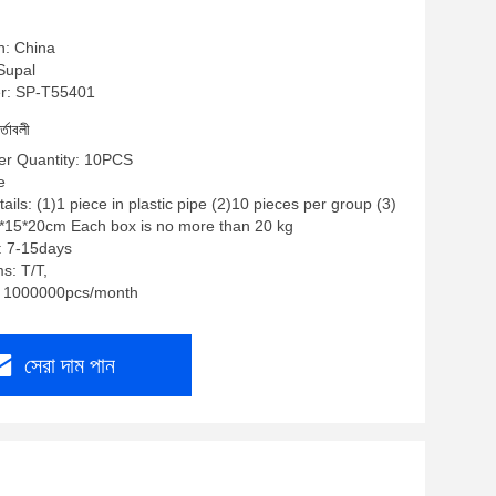
n: China
 Supal
r: SP-T55401
র্তাবলী
r Quantity: 10PCS
e
ils: (1)1 piece in plastic pipe (2)10 pieces per group (3)
0*15*20cm Each box is no more than 20 kg
: 7-15days
s: T/T,
y: 1000000pcs/month
সেরা দাম পান