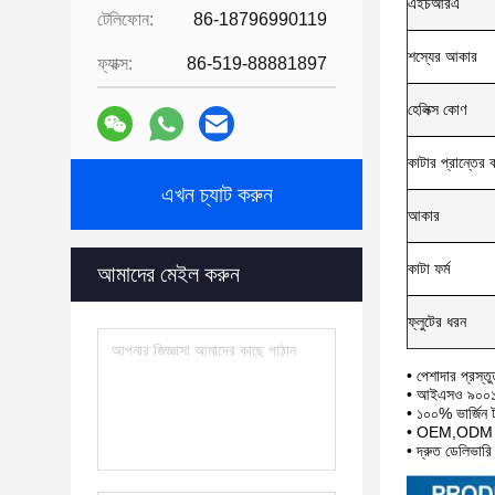
এইচআরএ
টেলিফোন:
86-18796990119
শস্যের আকার
ফ্যাক্স:
86-519-88881897
হেলিক্স কোণ
কাটার প্রান্তের ব্
এখন চ্যাট করুন
আকার
কাটা ফর্ম
আমাদের মেইল ​​করুন
ফ্লুটের ধরন
• পেশাদার প্রস্
• আইএসও ৯০০১-২০
• ১০০% ভার্জিন ট
• OEM,ODM প্র
• দ্রুত ডেলিভার