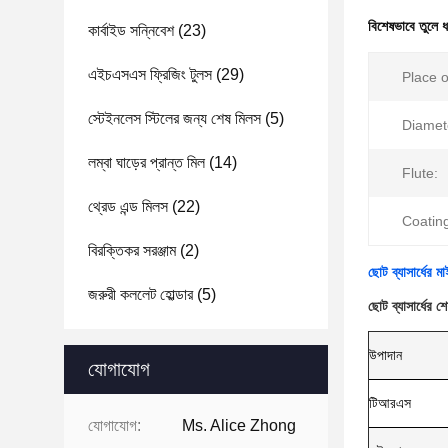
বিশেষভাবে তুলে 
কার্বাইড সন্নিবেশ
(23)
এইচএসএস ফ্রিজিং টুলস
(29)
Place o
স্টেইনলেস স্টিলের জন্য শেষ মিলস
(5)
Diamet
লম্বা ঘাড়ের প্রান্ত মিল
(14)
Flute:
থ্রেড এন্ড মিলস
(22)
Coatin
বিরক্তিকর সরঞ্জাম
(2)
ছোট ব্যাসার্ধের ম
জরুরী কললেট হোল্ডার
(5)
ছোট ব্যাসার্ধে
উপাদান
যোগাযোগ
টিআরএস
যোগাযোগ:
Ms. Alice Zhong