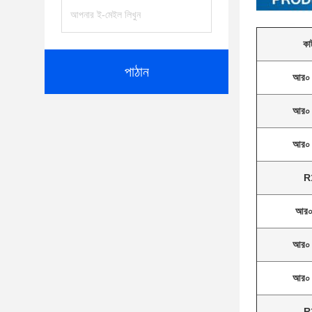
কা
পাঠান
আর০
আর০
আর০
R
আর
আর০
আর০
R