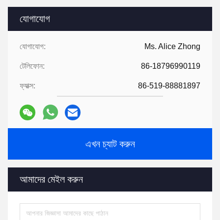
যোগাযোগ
যোগাযোগ:
Ms. Alice Zhong
টেলিফোন:
86-18796990119
ফ্যাক্স:
86-519-88881897
এখন চ্যাট করুন
আমাদের মেইল ​​করুন