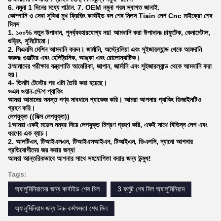
6. নমুনা 1 দিনের মধ্যে পাঠান. 7. OEM নমুনা গরম স্বাগত জানাই.
কোম্পানি ও সেবা সুবিধা মুখ ফ্রিজিং কার্বাইড বল শেষ মিলস Tiain লেপ Cnc মাইক্রো শেষ
মিলস
1. ১০০% নতুন উপাদান, পুনর্ব্যবহারযোগ্য নয়! আমদানি করা উপাদানঃ চাফুটেক, কেনামেটাল,
গুহ্রিং, সুমিটোমো।
2. সিএনসি মেশিন আমদানি করুন। জার্মানি, অস্ট্রেলিয়া এবং সুইজারল্যান্ড থেকে আমদানি
করুনঃ ওয়াল্টার এবং হেলিট্রনিক, আঙ্কা এবং রোলোম্যাটিক।
3আমাদের পরীক্ষার যন্ত্রপাতি আমেরিকা, জাপান, জার্মানি এবং সুইজারল্যান্ড থেকে আমদানি করা
হয়।
4- তিনটা টেস্টের পর এটা তৈরি করা হয়েছে।
ওএম ওয়ান-স্টেপ প্যাকিং
আমরা আমাদের সমস্ত পণ্য সাবধানে প্যাকেজ করি। আমরা আপনার প্যাকিং ডিজাইনটিও
গ্রহণ করি।
লেপযুক্ত ((মিক্স লেপযুক্ত))
1আমরা একই মডেল নম্বর দিয়ে লেপযুক্ত মিশ্রণ গ্রহণ করি, একই সাথে বিভিন্ন লেপ এবং
ধরণের এক ব্যাচ।
2. আলটিএন, টিআইএলএন, টিআইএসআইএন, টিআইএন, ডিএলসি, ন্যানো আপনার
প্রতিযোগীদের জয় করার জন্য!
আমরা আন্তরিকভাবে আপনার সাথে সহযোগিতা করার জন্য উন্মুখ!
Tags:
অ্যালুমিনিয়ামের জন্য কার্বাইড শেষ মিল
3 ফ্লুট শেষ মিল অ্যালুমিনিয়াম
অ্যালুমিনিয়াম জন্য উচ্চ কর্মক্ষমতা শেষ মিল