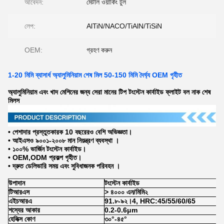
আবেদন:
মেটাল ওয়ার্কিং টুল
লেপ:
AlTiN/NACO/TiAlN/TiSiN
OEM:
গ্রহণ করুন
1-20 মিমি ব্যাসার্ধ অ্যালুমিনিয়াম শেষ মিল 50-150 মিমি দৈর্ঘ্য OEM গৃহীত
অ্যালুমিনিয়াম এবং খাদ মেশিনের জন্য সেরা মানের টিপ টংস্টেন কার্বাইড ফ্লাইট বল নাক শেষ
মিলস
• পেশাদার প্রস্তুতকারক 10 বছরেরও বেশি অভিজ্ঞতা।
• আইএসও ৯০০১-২০০৮ মান নিয়ন্ত্রণ ব্যবস্থা ।
• ১০০% ভার্জিন টংস্টেন কার্বাইড।
• OEM,ODM প্রকল্প গৃহীত।
• দ্রুত ডেলিভারি সময় এবং সুবিধাজনক পরিবহন ।
উপাদান
টংস্টেন কার্বাইড
টিআরএস
> ৪০০০ এন/মিমি২
এইচআরএ
91.৮-৯২।4, HRC:45/55/60/65
শস্যের আকার
0.2-0.6μm
হেলিক্স কোণ
৩০°-৪৫°