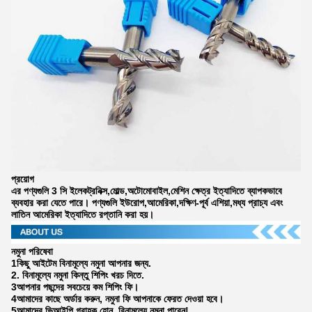
প্রয়োগ
এর পণ্যগুলি 3 সি ইলেকট্রনিক্স,মোল্ড,অটোমোবাইল,মেশিন ক্ষেত্র ইত্যাদিতে ব্যাপকভাবে
ব্যবহার করা যেতে পারে। পণ্যগুলি ইউরোপ,আমেরিকা,দক্ষিণ-পূর্ব এশিয়া,মধ্য প্রাচ্য এবং
লাতিন আমেরিকা ইত্যাদিতে রপ্তানি করা হয়।
নমুনা পরিষেবা
1কিছু আইটেম বিনামূল্যে নমুনা আপনার জন্য.
2. বিনামূল্যে নমুনা কিন্তু শিপিং খরচ দিতে.
3আপনার পছন্দের সবচেয়ে কম শিপিং ফি।
4আমাদের কাছে অর্ডার করুন, নমুনা ফি আপনাকে ফেরত দেওয়া হবে।
5আমাদের ভিআইপি গ্রাহক হোন, বিনামূল্যে নমুনা পাবেন!