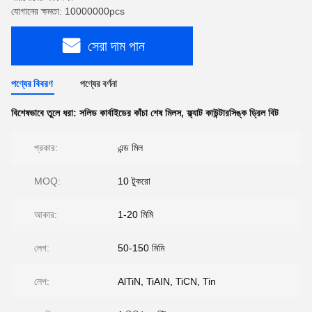
যোগানের ক্ষমতা: 10000000pcs
সেরা দাম পান
পণ্যের বিবরণ
পণ্যের বর্ণনা
বিশেষভাবে তুলে ধরা:
সলিড কার্বাইডের কাঁচা শেষ মিলস
,
ফ্ল্যাট কাউন্টারসিঙ্ক ড্রিল বিট
প্রকার:
এন্ড মিল
MOQ:
10 টুকরো
আকার:
1-20 মিমি
লেগ:
50-150 মিমি
লেপ:
AlTiN, TiAIN, TiCN, Tin