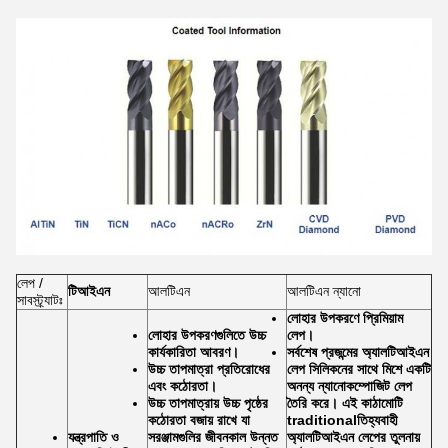
লেপ /
টিআইএন
আলটিএন
আলটিএন ন্যানো
সাবস্ট্র্যাটঃ
লোহার উপকরণে প্রিমিয়াম
লোহার উপকরণগুলিতে উচ্চ
লেপ।
কার্যকারিতা আবরণ।
সর্বশেষ প্রজন্মের অ্যালটিআইএন
উচ্চ তাপমাত্রা প্রতিরোধের
লেপ সিলিকনের সাথে মিশে একটি
এবং কঠোরতা।
অনন্য ন্যানোকম্পোজিট লেপ
উচ্চ তাপমাত্রায় উচ্চ পৃষ্ঠের
তৈরি করে। এই কাঠামোটি
কঠোরতা বজায় রাখে যা
traditionalতিহ্যবাহী
যন্ত্রপাতি ও
সরঞ্জামগুলির জীবনকাল উন্নত
অ্যালটিআইএন লেপের তুলনায়