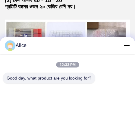
(3) কেস আকার 40 * 15 * 20
প্রতিটি বাক্সের ওজন ২০ কেজির বেশি নয়।
Alice
12:33 PM
Good day, what product are you looking for?
শিপিং
1. FedEx/DHL/UPS/TNT নমুনার জন্য, দরজা থেকে দরজা;