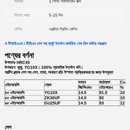
প্যাকিং:
1 পিসি/ প্লাস্টিকের বাক্স
বিতরণ সময়:
5-15 দিন
মেশিন:
ওয়াল্টার গ্রিডিং মেশিন
4 টিআইএএন / টিসিএন লেপ সহ ফ্লুট টংস্টেন কার্বাইড শেষ মিল কাটার সরঞ্জাম
পণ্যের বর্ণনা
উপাদানঃ HRC45
উপকরণ: ঝুঝু, YG10X। 100% প্রাথমিক টংস্টেন খনি।
আল্টিন ব্ল্যাক লেপ সহ লেগ, তামা, সাধারণ ছাঁচ ইস্পাত প্রক্রিয়াকরণের জন্য উপযুক্ত
ঘনত্ব
কঠোরতা
Co বিষ
এইচআরসি
গ্রেড
জি/সিএম৩
এইচআরএ
%
৪৫ এইচআরসি
YG10X
14.5
91.5
10
৫৫ এইচআরসি
ZK30UF
14.5
92
10
৬৫ এইচআরসি
GU25UF
14.5
93
12
লেপ