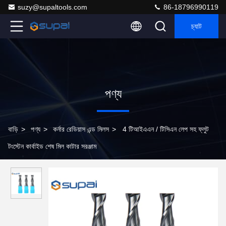
suzy@supaltools.com
86-18796990119
চ্যাট
পণ্য
বাড়ি
>
পণ্য
>
কর্নার রেডিয়াস এন্ড মিলস
>
4 টিআইএএন / টিসিএন লেপ সহ ফ্লুট
টংস্টেন কার্বাইড শেষ মিল কাটার সরঞ্জাম