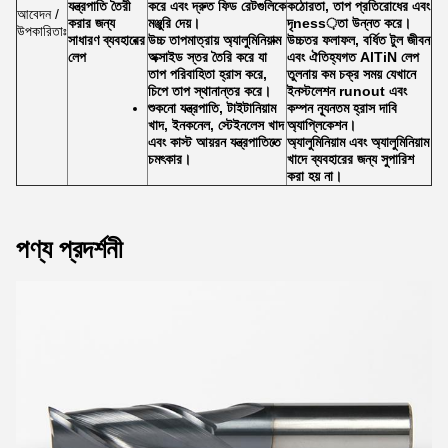
যন্ত্রপাতি তৈরী
করে এবং দ্রুত ফিড রেটগুলিকে
কঠোরতা, তাপ প্রতিরোধের এবং
আবেদন /
করার জন্য
মঞ্জুরি দেয়।
দৃness়তা উন্নত করে।
উপকারিতাঃ
সাধারণ ব্যবহারের
উচ্চ তাপমাত্রায় অ্যালুমিনিয়াম
উচ্চতর ফলাফল, বর্ধিত টুল জীবন
লেপ
অক্সাইড স্তর তৈরি করে যা
এবং ঐতিহ্যগত AlTiN লেপ
তাপ পরিবাহিতা হ্রাস করে,
তুলনায় কম চক্র সময় যেখানে
চিপে তাপ স্থানান্তর করে।
ইনস্টলেশন runout এবং
শুকনো যন্ত্রপাতি, টাইটানিয়াম
কম্পন ন্যূনতম হ্রাস দাবি
খাদ, ইনকনেল, স্টেইনলেস খাদ
অ্যাপ্লিকেশন।
এবং কাস্ট আয়রন যন্ত্রপাতিতে
অ্যালুমিনিয়াম এবং অ্যালুমিনিয়াম
চমৎকার।
খাদে ব্যবহারের জন্য সুপারিশ
করা হয় না।
পণ্য প্রদর্শনী