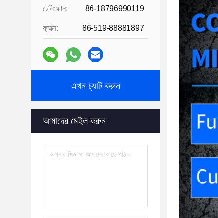
টেলিফোন:
86-18796990119
ফ্যাক্স:
86-519-88881897
এখন চ্যাট করুন
আমাদের মেইল ​​করুন