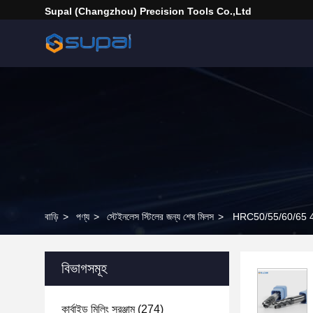
Supal (Changzhou) Precision Tools Co.,Ltd
বাড়ি
>
পণ্য
>
স্টেইনলেস স্টিলের জন্য শেষ মিলস
>
HRC50/55/60/65 4 ফ্ল
বিভাগসমূহ
কার্বাইড মিলিং সরঞ্জাম
(274)