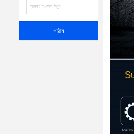
পাঠান