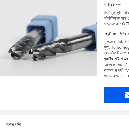
পণ্যের বিবরণ
উৎপত্তি স্থল: চাংঝ
পরিচিতিমুলক নাম
মডেল নম্বার: O
পেমেন্ট এবং শিপিং শ
ন্যূনতম চাহিদার পর
মূল্য: To be ne
প্যাকেজিং বিবরণ:
প্লাটিক পাইপে এক 
ডেলিভারি সময়: 7
পরিশোধের শর্ত: টি/
যোগানের ক্ষমতা
পণ্যের বর্ণনা