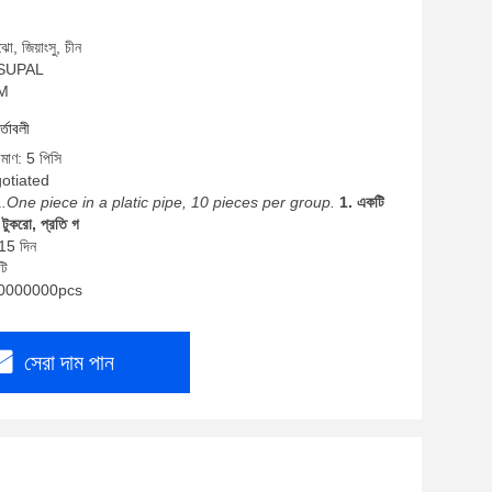
ো, জিয়াংসু, চীন
: SUPAL
EM
র্তাবলী
িমাণ: 5 পিসি
gotiated
1.One piece in a platic pipe, 10 pieces per group.
1. একটি
টুকরো, প্রতি গ
-15 দিন
টি
: 10000000pcs
সেরা দাম পান