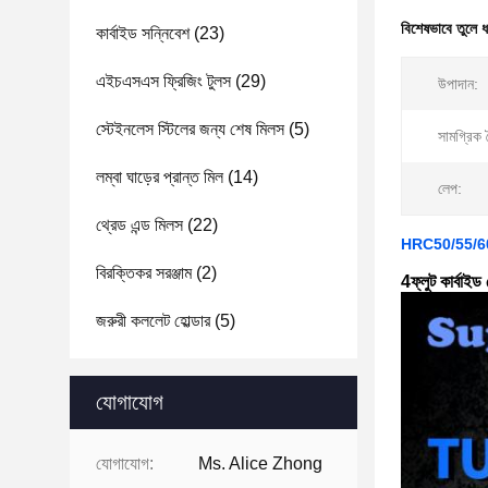
বিশেষভাবে তুলে 
কার্বাইড সন্নিবেশ
(23)
এইচএসএস ফ্রিজিং টুলস
(29)
উপাদান:
স্টেইনলেস স্টিলের জন্য শেষ মিলস
(5)
সামগ্রিক দৈ
লম্বা ঘাড়ের প্রান্ত মিল
(14)
লেপ:
থ্রেড এন্ড মিলস
(22)
HRC50/55/60/65
বিরক্তিকর সরঞ্জাম
(2)
4ফ্লুট কার্বাই
জরুরী কললেট হোল্ডার
(5)
যোগাযোগ
যোগাযোগ:
Ms. Alice Zhong