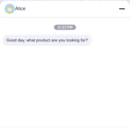
পারফরম্যান্স কার্বাইড রুক্ষ শেষ মিলস
12 মিমি শ্যাঙ্ক রুক্ষ শেষ মিল
Alice
6 মিমি 8 মিমি 10 মিমি সুপার লেপ
সেরা দাম পান
সেরা দাম পান
11:23 PM
Good day, what product are you looking for?
Supal (Changzhou) Precision Tools Co.,Ltd
suzy@supaltools.com
86-18796990119
No.105 পুণান স্ট্রিট,Xixiashu টাউন,Xinbei জেলা,চ্যাংঝো সিটি,জিয়াংসু
প্রদেশ,চীন