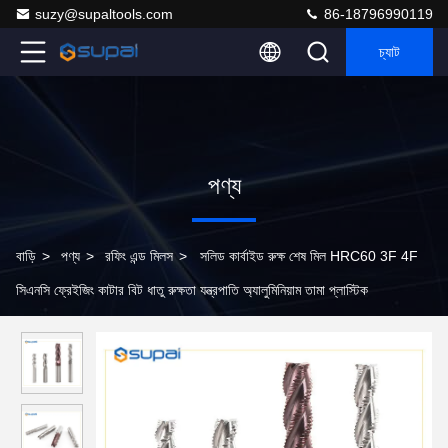
suzy@supaltools.com
86-18796990119
চ্যাট
পণ্য
বাড়ি
>
পণ্য
>
রফিং এন্ড মিলস
>
সলিড কার্বাইড রুক্ষ শেষ মিল HRC60 3F 4F
সিএনসি ফ্রেইজিং কাটার বিট ধাতু রুক্ষতা যন্ত্রপাতি অ্যালুমিনিয়াম তামা প্লাস্টিক