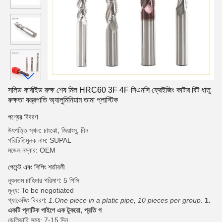
সলিড কার্বাইড রুক্ষ শেষ মিল HRC60 3F 4F সিএনসি ফ্রেইজিং কাটার বিট ধাতু
রুক্ষতা যন্ত্রপাতি অ্যালুমিনিয়াম তামা প্লাস্টিক
পণ্যের বিবরণ
উৎপত্তি স্থল: চাংঝো, জিয়াংসু, চীন
পরিচিতিমুলক নাম: SUPAL
মডেল নম্বার: OEM
পেমেন্ট এবং শিপিং শর্তাবলী
ন্যূনতম চাহিদার পরিমাণ: 5 পিসি
মূল্য: To be negotiated
প্যাকেজিং বিবরণ:
1.One piece in a platic pipe, 10 pieces per group.
1.
একটি প্লাটিক পাইপে এক টুকরো, প্রতি গ
ডেলিভারি সময়: 7-15 দিন