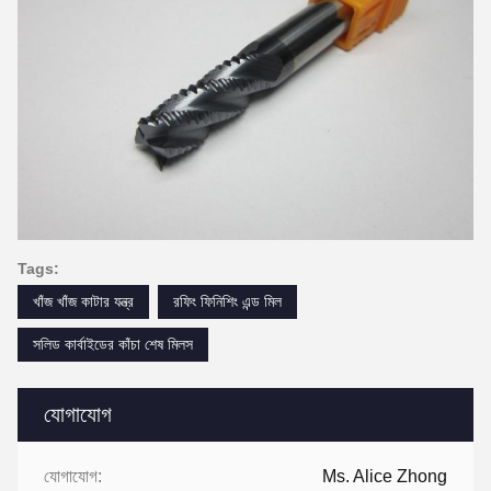
Tags:
খাঁজ খাঁজ কাটার যন্ত্র
রফিং ফিনিশিং এন্ড মিল
সলিড কার্বাইডের কাঁচা শেষ মিলস
যোগাযোগ
যোগাযোগ:
Ms. Alice Zhong