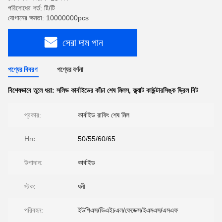
পরিশোধের শর্ত: টি/টি
যোগানের ক্ষমতা: 10000000pcs
সেরা দাম পান
পণ্যের বিবরণ
পণ্যের বর্ণনা
বিশেষভাবে তুলে ধরা:
সলিড কার্বাইডের কাঁচা শেষ মিলস
,
ফ্ল্যাট কাউন্টারসিঙ্ক ড্রিল বিট
প্রকার:
কার্বাইড রাফিং শেষ মিল
Hrc:
50/55/60/65
উপাদান:
কার্বাইড
স্টক:
ধনী
পরিবহন:
ইউপিএস/ডিএইচএল/ফেডেক্স/ইএমএস/এসএফ