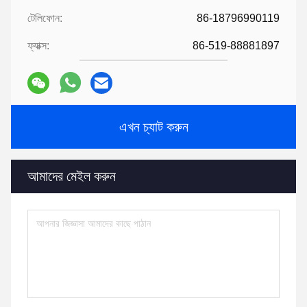
টেলিফোন:
86-18796990119
ফ্যাক্স:
86-519-88881897
এখন চ্যাট করুন
আমাদের মেইল ​​করুন