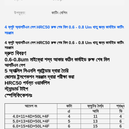
উপযুক্ত:
কাটিং মেশিন
4 ফ্লুট অ্যালটিএন লেপ HRC50 রুক্ষ শেষ মিল 0.6 - 0.8 Um ধাতু জন্য কার্বাইড কাটিং
সরঞ্জাম
4 ফ্লুট অ্যালটিএন লেপ HRC50 রুক্ষ শেষ মিল 0.6 - 0.8 Um ধাতু জন্য কার্বাইড কাটিং
সরঞ্জাম
দ্রুত বিবরণ
0.6-0.8um মাইক্রো শস্য আকার কঠিন কার্বাইড রুক্ষ শেষ মিল
আলটিএন লেপ
5 অ্যাক্সিস সিএনসি গ্রাইন্ডার দ্বারা তৈরি
জোলার ইন্সপেকশন সরঞ্জাম দ্বারা পরীক্ষা করা
HRC50 পর্যন্ত ওয়ার্কপিস
স্ট্যান্ডার্ড টাইপ
স্পেসিফিকেশনঃ
আদেশ নং
কাটা
ফ্লুটের দৈর্ঘ্য
শ্যাঙ্ক
d
আমি
ডি
4.0×11×4D×50L×4F
4
11
4
5.0×13×6D×50L×4F
5
13
6
6.0×15×6D×50L×4F
6
15
6