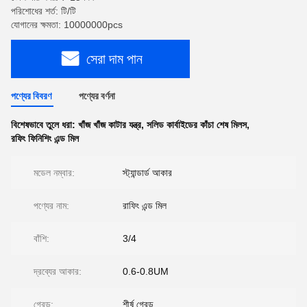
পরিশোধের শর্ত: টি/টি
যোগানের ক্ষমতা: 10000000pcs
সেরা দাম পান
পণ্যের বিবরণ
পণ্যের বর্ণনা
বিশেষভাবে তুলে ধরা:
খাঁজ খাঁজ কাটার যন্ত্র
,
সলিড কার্বাইডের কাঁচা শেষ মিলস
,
রফিং ফিনিশিং এন্ড মিল
মডেল নম্বার:
স্ট্যান্ডার্ড আকার
পণ্যের নাম:
রাফিং এন্ড মিল
বাঁশি:
3/4
দ্রব্যের আকার:
0.6-0.8UM
গ্রেড:
শীর্ষ গ্রেড