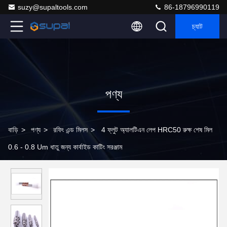
suzy@supaltools.com
86-18796990119
চ্যাট
পণ্য
বাড়ি
>
পণ্য
>
রফিং এন্ড মিলস
>
4 ফ্লুট অ্যালটিএন লেপ HRC50 রুক্ষ শেষ মিল
0.6 - 0.8 Um ধাতু জন্য কার্বাইড কাটিং সরঞ্জাম