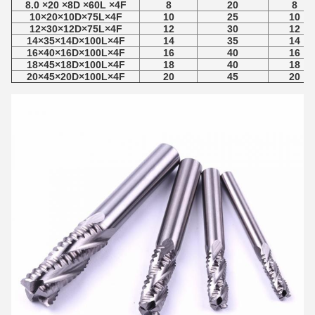
8.0 ×20 ×8D ×60L ×4F
8
20
8
10×20×10D×75L×4F
10
25
10
12×30×12D×75L×4F
12
30
12
14×35×14D×100L×4F
14
35
14
16×40×16D×100L×4F
16
40
16
18×45×18D×100L×4F
18
40
18
20×45×20D×100L×4F
20
45
20