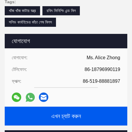
Tags:
খাঁজ খাঁজ কাটার যন্ত্র
রফিং ফিনিশিং এন্ড মিল
সলিড কার্বাইডের কাঁচা শেষ মিলস
যোগাযোগ
যোগাযোগ:
Ms. Alice Zhong
টেলিফোন:
86-18796990119
ফ্যাক্স:
86-519-88881897
এখন চ্যাট করুন