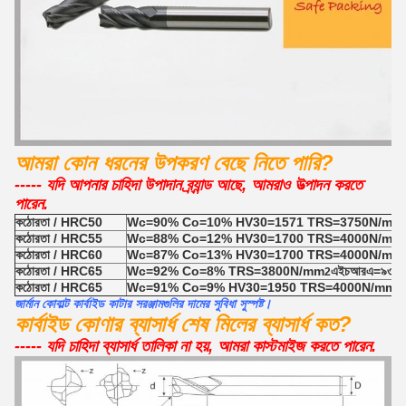
আমরা কোন ধরনের উপকরণ বেছে নিতে পারি?
----- যদি আপনার চাহিদা উপাদান ব্র্যান্ড আছে, আমরাও উত্পাদন করতে
পারেন.
কঠোরতা / HRC50
Wc=90% Co=10% HV30=1571 TRS=3750N/mm
কঠোরতা / HRC55
Wc=88% Co=12% HV30=1700 TRS=4000N/mm
কঠোরতা / HRC60
Wc=87% Co=13% HV30=1700 TRS=4000N/mm
কঠোরতা / HRC65
Wc=92% Co=8% TRS=3800N/mm
এইচআরএ=৯৩.৬ দা
2
কঠোরতা / HRC65
Wc=91% Co=9% HV30=1950 TRS=4000N/mm
2
জার্মান কোবাল্ট কার্বাইড কাটার সরঞ্জামগুলির দামের সুবিধা সুস্পষ্ট।
কার্বাইড কোণার ব্যাসার্ধ শেষ মিলের ব্যাসার্ধ কত?
----- যদি চাহিদা ব্যাসার্ধ তালিকা না হয়, আমরা কাস্টমাইজ করতে পারেন.