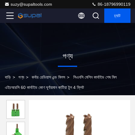
suzy@supaltools.com
86-18796990119
চ্যাট
পণ্য
বাড়ি
>
পণ্য
>
কর্নার রেডিয়াস এন্ড মিলস
>
সিএনসি মেশিন কার্বাইড শেষ মিল
এইচআরসি 60 কার্বাইড কোণ ঘূর্ণায়মান কাটিয়া টুল 4 ফ্লিট