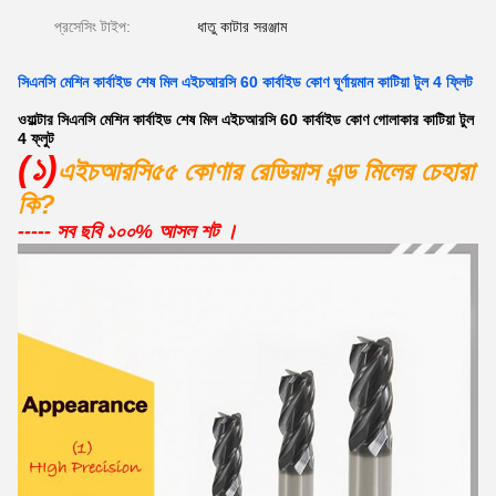
প্রসেসিং টাইপ:
ধাতু কাটার সরঞ্জাম
সিএনসি মেশিন কার্বাইড শেষ মিল এইচআরসি 60 কার্বাইড কোণ ঘূর্ণায়মান কাটিয়া টুল 4 ফ্লিট
ওয়াল্টার সিএনসি মেশিন কার্বাইড শেষ মিল এইচআরসি 60 কার্বাইড কোণ গোলাকার কাটিয়া টুল
4 ফ্লুট
(১)
এইচআরসি৫৫ কোণার রেডিয়াস এন্ড মিলের চেহারা
কি?
----- সব ছবি ১০০% আসল শট ।