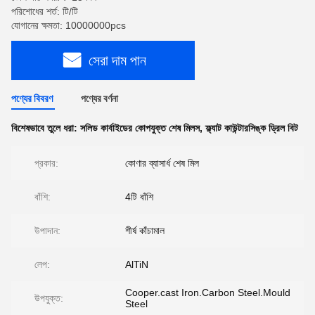
পরিশোধের শর্ত: টি/টি
যোগানের ক্ষমতা: 10000000pcs
সেরা দাম পান
পণ্যের বিবরণ
পণ্যের বর্ণনা
বিশেষভাবে তুলে ধরা:
সলিড কার্বাইডের কোপযুক্ত শেষ মিলস
,
ফ্ল্যাট কাউন্টারসিঙ্ক ড্রিল বিট
প্রকার:
কোণার ব্যাসার্ধ শেষ মিল
বাঁশি:
4টি বাঁশি
উপাদান:
শীর্ষ কাঁচামাল
লেপ:
AlTiN
Cooper.cast Iron.Carbon Steel.Mould
উপযুক্ত:
Steel