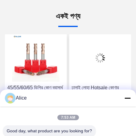
একই পণ্য
45/55/60/65 ডিগ্রি কোণ ব্যাসার্ধ
ঢালাই লোহা Hotsale কোণার
অ-লোহার ধাতুর জন্য শেষ মিল
ব্যাসার্ধ শেষ মিল CNC মেশিন কাটিং
Alice
OEM/ODM কাস্টমাইজড লোগো
টুল 50-150mm
সেরা দাম পান
সেরা দাম পান
7:53 AM
Good day, what product are you looking for?