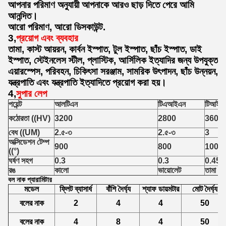
আপনার পরিমাণ অনুযায়ী আপনাকে আরও ছাড় দিতে পেরে আমি
আনন্দিত।
আরো পরিমাণ, আরো ডিসকাউন্ট.
3,
প্রয়োগ এবং ব্যবহার
তামা, কাস্ট আয়রন, কার্বন ইস্পাত, টুল ইস্পাত, ছাঁচ ইস্পাত, ডাই
ইস্পাত, স্টেইনলেস স্টীল, প্লাস্টিক, আর্সিলিক ইত্যাদির জন্য উপযুক্ত
এয়ারস্পেস, পরিবহন, চিকিৎসা সরঞ্জাম, সামরিক উৎপাদন, ছাঁচ উন্নয়ন,
যন্ত্রপাতি এবং যন্ত্রপাতি ইত্যাদিতে প্রয়োগ করা হয়।
4,
সুপার লেপ
পয়েন্ট
আলটিএন
টিএআইএন
টিআইএ
কঠোরতা ((HV)
3200
2800
3600
বেধ ((UM)
2.৫-৩
2.৫-৩
3
অক্সিডেশন টেম্প
900
800
1000
((°)
ঘর্ষণ সহগ
0.3
0.3
0.45
রঙ
কালো
ভায়োলেট
তামা
বল নাক প্যারামিটার
মডেল
ফ্লিট ব্যাসার্ধ
বাঁশি দৈর্ঘ্য
শ্যাফ ডায়মটার
মোট দৈর্ঘ্য
বলের নাক
2
4
4
50
বলের নাক
4
8
4
50