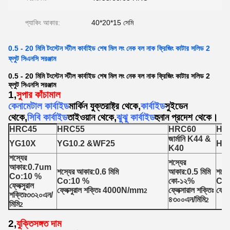
প্যাকিং আকার:
40*20*15 সেমি
0.5 - 20 মিমি টংস্টেন স্টীল কার্বাইড শেষ মিল লং নেক বল নাক ফ্রিজিং কাটার সলিড 2
ফ্লুট সিএনসি সরঞ্জাম
0.5 - 20 মিমি টংস্টেন স্টীল কার্বাইড শেষ মিল লং নেক বল নাক ফ্রিজিং কাটার সলিড 2
ফ্লুট সিএনসি সরঞ্জাম
1,
সুপার কাঁচামাল
কেনামেটাল কার্বাইড
মার্কিন যুক্তরাষ্ট্র থেকে,
কার্বাইড
সুইডেন
থেকে,
সিবি কার্বাইড
তাইওয়ান থেকে,
ঝুঝু কার্বাইড
হুনান প্রদেশ থেকে।
HRC45
HRC55
HRC60
HR
জার্মানি K44 &
YG10X
YG10.2 &WF25
H1
K40
শস্যের
শস্যের
আকার:0.7um
শস্যের আকার:0.6 মিমি
আকার:0.5 মিমি
শস্য
Co:10 %
Co:10 %
কো-১২%
Co:
ফ্লেক্সুরাল
ফ্লেক্সুরাল শক্তিঃ 4000N/mm
ফ্লেক্সারাল শক্তিঃ
ফ্লে
2
শক্তিঃ৩৩২০এন/
৪৩০০এন/মিমি
2
মিমি
2
2,
যুক্তিসঙ্গত দাম