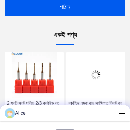
পাঠান
একই পণ্য
2 ফ্লুট স্লট সলিড 2/3 কার্বাইড লং
কার্বাইড লম্বা ঘাড় সংক্ষিপ্ত ফ্লিট বুল
নেক কাটার বল নজ শেষ মিল
নাক শেষ মিল CNC ফ্রিজিং কাটার
Alice
স্টিলের জন্য প্রলিপ্ত লম্বা