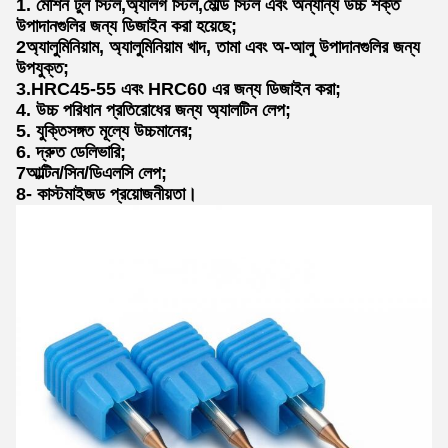
1. মেশিন টুল স্টিল,অ্যালগ স্টিল,মোল্ড স্টিল এবং অন্যান্য উচ্চ শক্ত
উপাদানগুলির জন্য ডিজাইন করা হয়েছে;
2অ্যালুমিনিয়াম, অ্যালুমিনিয়াম খাদ, তামা এবং অ-আলু উপাদানগুলির জন্য
উপযুক্ত;
3.HRC45-55 এবং HRC60 এর জন্য ডিজাইন করা;
4. উচ্চ পরিধান প্রতিরোধের জন্য অ্যালটিন লেপ;
5. যুক্তিসঙ্গত মূল্যে উচ্চমানের;
6. দ্রুত ডেলিভারি;
7আল্টিন/সিন/ডিএলসি লেপ;
8- কাস্টমাইজড প্রয়োজনীয়তা।