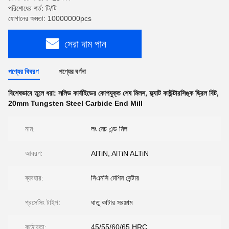
পরিশোধের শর্ত: টি/টি
যোগানের ক্ষমতা: 10000000pcs
সেরা দাম পান
পণ্যের বিবরণ
পণ্যের বর্ণনা
বিশেষভাবে তুলে ধরা:
সলিড কার্বাইডের কোপযুক্ত শেষ মিলস
,
ফ্ল্যাট কাউন্টারসিঙ্ক ড্রিল বিট
,
20mm Tungsten Steel Carbide End Mill
নাম:
লং নেচ এন্ড মিল
আবরণ:
AlTiN, AlTiN ALTiN
ব্যবহার:
সিএনসি মেশিন সেন্টার
প্রসেসিং টাইপ:
ধাতু কাটার সরঞ্জাম
কঠোরতা:
45/55/60/65 HRC