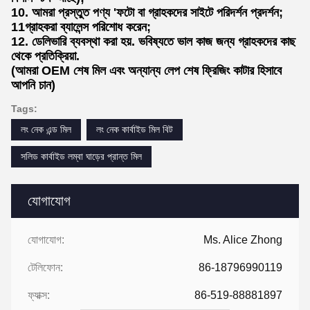
10. আমরা প্রস্তুত পণ্য 'ফটো বা গ্রাহকদের সাইটে পরিদর্শন প্রদর্শন;
11গ্রাহকরা ব্যালেন্স পরিশোধ করেন;
12. ডেলিভারি ব্যবস্থা করা হয়. ভবিষ্যতে ভাল কাজ জন্য গ্রাহকদের কাছ
থেকে প্রতিক্রিয়া.
(আমরা OEM শেষ মিল এবং অন্যান্য লেপ শেষ ফ্রিজিং কাটার হিসাবে
আপনি চান)
Tags:
লং নেক এন্ড মিল
লং নেক কার্বাইড মিল বিট
সলিড কার্বাইড লম্বা ঘাড়ের প্রান্ত মিল
যোগাযোগ
যোগাযোগ:
Ms. Alice Zhong
টেলিফোন:
86-18796990119
ফ্যাক্স:
86-519-88881897