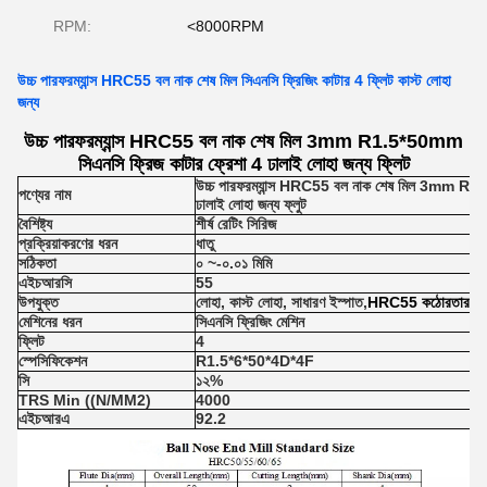
RPM:
<8000RPM
উচ্চ পারফরম্যান্স HRC55 বল নাক শেষ মিল সিএনসি ফ্রিজিং কাটার 4 ফ্লিট কাস্ট লোহা
জন্য
উচ্চ পারফরম্যান্স HRC55 বল নাক শেষ মিল 3mm R1.5*50mm
সিএনসি ফ্রিজ কাটার ফ্রেশা 4 ঢালাই লোহা জন্য ফ্লিট
উচ্চ পারফরম্যান্স HRC55 বল নাক শেষ মিল 3mm R1.
পণ্যের নাম
ঢালাই লোহা জন্য ফ্লুট
বৈশিষ্ট্য
শীর্ষ রেটিং সিরিজ
প্রক্রিয়াকরণের ধরন
ধাতু
সঠিকতা
০ ~-০.০১ মিমি
এইচআরসি
55
উপযুক্ত
লোহা, কাস্ট লোহা, সাধারণ ইস্পাত,
HRC55 কঠোরতার অধীন
মেশিনের ধরন
সিএনসি ফ্রিজিং মেশিন
ফ্লিট
4
স্পেসিফিকেশন
R1.5*6*50*4D*4F
সি
১২%
TRS Min ((N/MM2)
4000
এইচআরএ
92.2