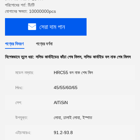
পরিশোধের শর্ত: টি/টি
যোগানের ক্ষমতা: 10000000pcs
সেরা দাম পান
পণ্যের বিবরণ
পণ্যের বর্ণনা
বিশেষভাবে তুলে ধরা:
সলিড কার্বাইডের কাঁচা শেষ মিলস
,
সলিড কার্বাইড বল নাক শেষ মিলস
মডেল নম্বার:
HRC55 বল নাক শেষ মিল
Hrc:
45/55/60/65
লেপ:
AlTiSiN
উপযুক্ত:
লোহা, ঢালাই লোহা, ইস্পাত
এইচআরএ:
91.2-93.8