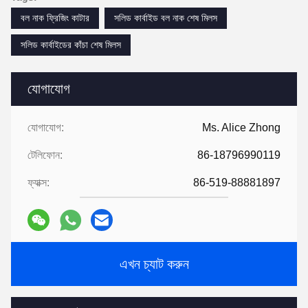
বল নাক ফ্রিজিং কাটার
সলিড কার্বাইড বল নাক শেষ মিলস
সলিড কার্বাইডের কাঁচা শেষ মিলস
যোগাযোগ
যোগাযোগ:
Ms. Alice Zhong
টেলিফোন:
86-18796990119
ফ্যাক্স:
86-519-88881897
এখন চ্যাট করুন