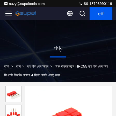
suzy@supaltools.com
86-18796990119
চ্যাট
পণ্য
বাড়ি
>
পণ্য
>
বল নাক শেষ মিলস
>
উচ্চ পারফরম্যান্স HRC55 বল নাক শেষ মিল
সিএনসি ফ্রিজিং কাটার 4 ফ্লিট কাস্ট লোহা জন্য