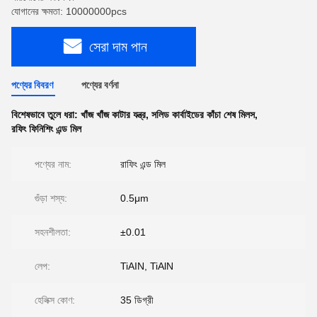
যোগানের ক্ষমতা: 10000000pcs
সেরা দাম পান
পণ্যের বিবরণ
পণ্যের বর্ণনা
বিশেষভাবে তুলে ধরা:
খাঁজ খাঁজ কাটার যন্ত্র
,
সলিড কার্বাইডের কাঁচা শেষ মিলস
,
রফিং ফিনিশিং এন্ড মিল
পণ্যের নাম:
রাফিং এন্ড মিল
গুঁড়া শস্য:
0.5μm
সহনশীলতা:
±0.01
লেপ:
TiAIN, TiAlN
হেলিক্স কোণ:
35 ডিগ্রী