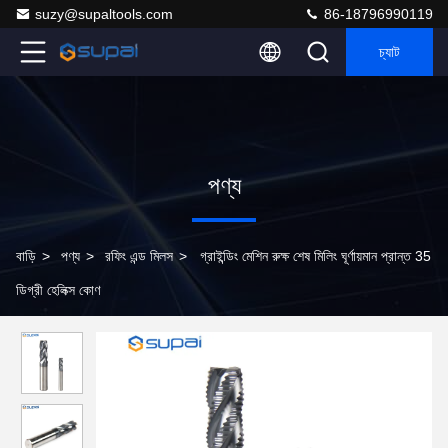
suzy@supaltools.com
86-18796990119
চ্যাট
পণ্য
বাড়ি
>
পণ্য
>
রফিং এন্ড মিলস
>
গ্রাইন্ডিং মেশিন রুক্ষ শেষ মিলিং ঘূর্ণায়মান প্রান্ত 35
ডিগ্রী হেলিক্স কোণ