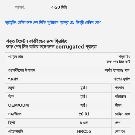
ব্যাসার্ধ:
4-20 মিমি
গ্রাইন্ডিং মেশিন রুক্ষ শেষ মিলিং ঘূর্ণায়মান প্রান্ত 35 ডিগ্রী হেলিক্স কোণ
শক্ত টংস্টেন কার্বাইডের রুক্ষ ফ্রিজিং
রুক্ষ শেষ মিল কাটার সঙ্গে রুক্ষ corrugated প্রান্ত
পণ্যের নাম
শক্ত টংস্টেন
রুক্ষ শেষ মিল কাটার
ওয়ার্কপিসের উপাদান
কার্বন ইস্পাত/ খাদ ইস
প্রয়োগ
পাশের মুখ/পদক্ষ
নমুনা
হ্যাঁ।
প্রকার
স্টক
হ্যাঁ।
কাঁচামাল
OEM/ODM
হ্যাঁ।
গুঁড়ো
সহনশীলতা
±0.01
হেলিক্স এঙ্গেল
ফ্লিট
৪ এফ
লেপ
এইচআরসি
HRC55
লেপ রঙ