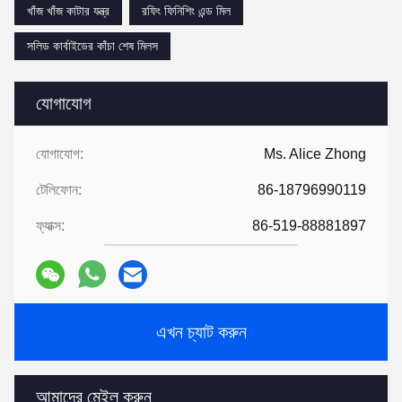
খাঁজ খাঁজ কাটার যন্ত্র
রফিং ফিনিশিং এন্ড মিল
সলিড কার্বাইডের কাঁচা শেষ মিলস
যোগাযোগ
যোগাযোগ:
Ms. Alice Zhong
টেলিফোন:
86-18796990119
ফ্যাক্স:
86-519-88881897
এখন চ্যাট করুন
আমাদের মেইল ​​করুন