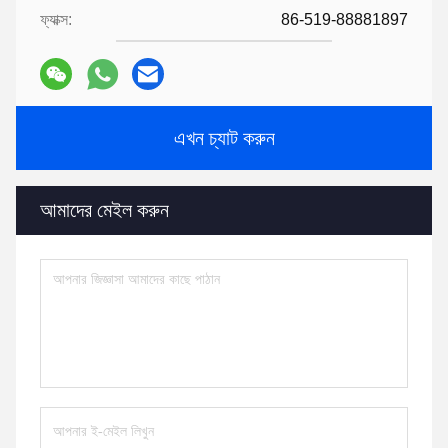
ফ্যাক্স:
86-519-88881897
এখন চ্যাট করুন
আমাদের মেইল ​​করুন