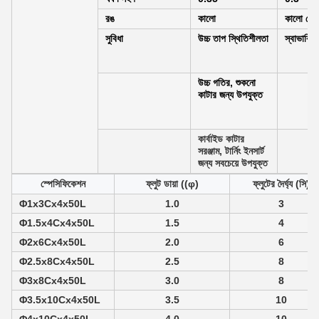
রঙ
কালো
কালো বেগু
সুবিধা
উচ্চ তাপ স্থিতিশীলতা
স্বাভাবিক
উচ্চ গতির, শুকনো
কাটার জন্য উপযুক্ত
কার্বাইড কাটার
সরঞ্জাম, টার্নিং ইনসার্ট
জন্য সবচেয়ে উপযুক্ত
স্পেসিফিকেশন
ফ্লুট ডায়া ((φ)
ফ্লুটের দৈর্ঘ্য (সি)
Φ1x3Cx4x50L
1.0
3
Φ1.5x4Cx4x50L
1.5
4
Φ2x6Cx4x50L
2.0
6
Φ2.5x8Cx4x50L
2.5
8
Φ3x8Cx4x50L
3.0
8
Φ3.5x10Cx4x50L
3.5
10