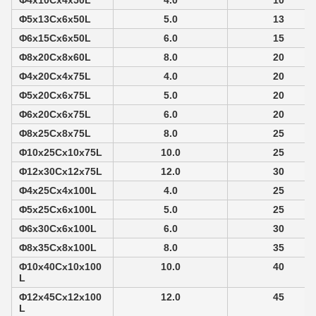
Φ4x10Cx4x50L
4.0
10
Φ5x13Cx6x50L
5.0
13
Φ6x15Cx6x50L
6.0
15
Φ8x20Cx8x60L
8.0
20
Φ4x20Cx4x75L
4.0
20
Φ5x20Cx6x75L
5.0
20
Φ6x20Cx6x75L
6.0
20
Φ8x25Cx8x75L
8.0
25
Φ10x25Cx10x75L
10.0
25
Φ12x30Cx12x75L
12.0
30
Φ4x25Cx4x100L
4.0
25
Φ5x25Cx6x100L
5.0
25
Φ6x30Cx6x100L
6.0
30
Φ8x35Cx8x100L
8.0
35
Φ10x40Cx10x100
10.0
40
L
Φ12x45Cx12x100
12.0
45
L