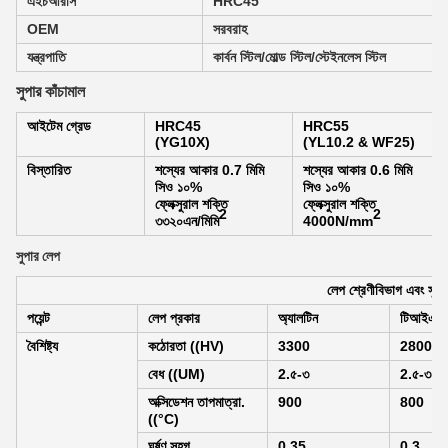
এইচআরসি
HRC45
OEM
সরবরাহ
যন্ত্রপাতি
কার্বন স্টিল/মোল্ড স্টিল/স্টেইনলেস স্টিল
সুপার কাঁচামাল
আইটেম গ্রেড
HRC45
HRC55
(YG10X)
(YL10.2 & WF25)
বিস্তারিত
শস্যের আকার 0.7 মিমি
শস্যের আকার 0.6 মিমি
সিও ১০%
সিও ১০%
ফ্লেক্সুরাল শক্তি
ফ্লেক্সুরাল শক্তি
2
2
৩৩২০এন/মিমি
4000N/mm
সুপার লেপ
লেপ শ্রেণীবিভাগ এবং সুবিধ
পয়েন্ট
লেপ প্রকার
অ্যালটিন
টিআইএল
বৈশিষ্ট্য
কঠোরতা ((HV)
3300
2800
বেধ ((UM)
2.৫-৩
2.৫-৩
অক্সিডেশন তাপমাত্রা.
900
800
((°C)
ঘর্ষণ সহগ
0.35
0.3