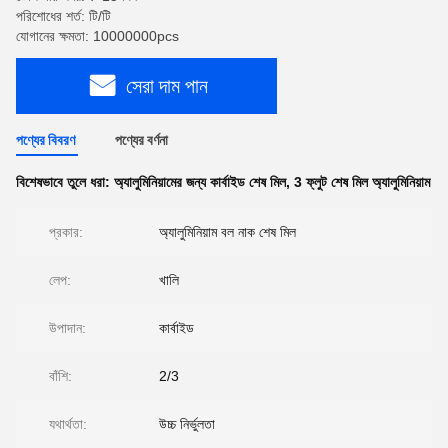
পরিশোধের শর্ত: টি/টি
যোগানের ক্ষমতা: 10000000pcs
সেরা দাম পান
পণ্যের বিবরণ
পণ্যের বর্ণনা
বিশেষভাবে তুলে ধরা:
অ্যালুমিনিয়ামের জন্য কার্বাইড শেষ মিল
,
3 ফ্লুট শেষ মিল অ্যালুমিনিয়াম
প্রকার:
অ্যালুমিনিয়াম বল নাক শেষ মিল
লেপ:
খালি
উপাদান:
কার্বাইড
বাঁশি:
2/3
যথার্থতা:
উচ্চ নির্ভুলতা