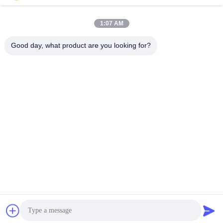
সেরা দাম পান
সেরা দাম পান
1:07 AM
Good day, what product are you looking for?
Supal (Changzhou) Precision Tools Co.,Ltd
suzy@supaltools.com
86-18796990119
No.105 পুণান স্ট্রিট,Xixiashu টাউন,Xinbei জেলা,চ্যাংঝো সিটি,জিয়াংসু
প্রদেশ,চীন
চীন ভালো মানের কার্বাইড মিলিং সরঞ্জাম সরবরাহকারী। কপিরাইট © 2018-2026
carbideend-mill.com . সমস্ত অধিকার সংরক্ষিত.