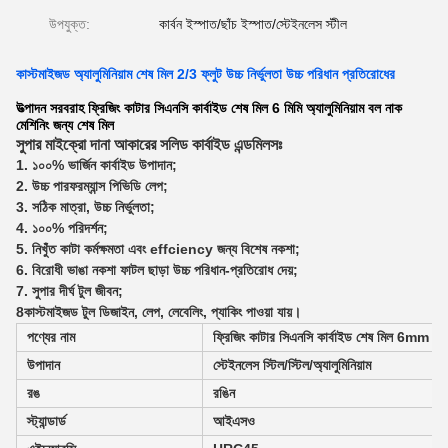
উপযুক্ত:
কার্বন ইস্পাত/ছাঁচ ইস্পাত/স্টেইনলেস স্টীল
কাস্টমাইজড অ্যালুমিনিয়াম শেষ মিল 2/3 ফ্লুট উচ্চ নির্ভুলতা উচ্চ পরিধান প্রতিরোধের
উত্পাদন সরবরাহ ফ্রিজিং কাটার সিএনসি কার্বাইড শেষ মিল 6 মিমি অ্যালুমিনিয়াম বল নাক
মেশিনিং জন্য শেষ মিল
সুপার মাইক্রো দানা আকারের সলিড কার্বাইড এন্ডমিলসঃ
1. ১০০% ভার্জিন কার্বাইড উপাদান;
2. উচ্চ পারফরম্যান্স পিভিডি লেপ;
3. সঠিক মাত্রা, উচ্চ নির্ভুলতা;
4. ১০০% পরিদর্শন;
5. নিখুঁত কাটা কর্মক্ষমতা এবং effciency জন্য বিশেষ নকশা;
6. বিরোধী ভাঙা নকশা ফাটল ছাড়া উচ্চ পরিধান-প্রতিরোধ দেয়;
7. সুপার দীর্ঘ টুল জীবন;
8কাস্টমাইজড টুল ডিজাইন, লেপ, লেবেলিং, প্যাকিং পাওয়া যায়।
পণ্যের নাম
ফ্রিজিং কাটার সিএনসি কার্বাইড শেষ মিল 6mm অ্যা
উপাদান
স্টেইনলেস স্টিল/স্টিল/অ্যালুমিনিয়াম
রঙ
রঙিন
স্ট্যান্ডার্ড
আইএসও