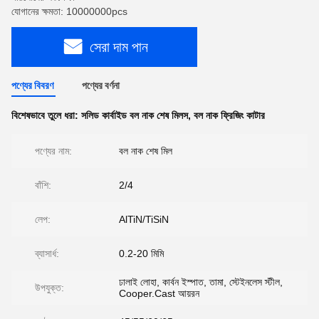
যোগানের ক্ষমতা: 10000000pcs
সেরা দাম পান
পণ্যের বিবরণ
পণ্যের বর্ণনা
বিশেষভাবে তুলে ধরা:
সলিড কার্বাইড বল নাক শেষ মিলস
,
বল নাক ফ্রিজিং কাটার
পণ্যের নাম:
বল নাক শেষ মিল
বাঁশি:
2/4
লেপ:
AlTiN/TiSiN
ব্যাসার্ধ:
0.2-20 মিমি
ঢালাই লোহা, কার্বন ইস্পাত, তামা, স্টেইনলেস স্টীল,
উপযুক্ত:
Cooper.Cast আয়রন