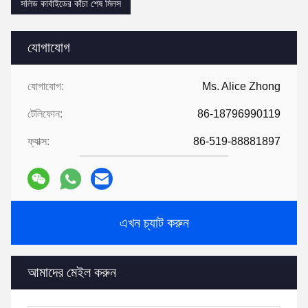
সলিড কার্বাইডের কাঁচা শেষ মিলস
যোগাযোগ
যোগাযোগ:
Ms. Alice Zhong
টেলিফোন:
86-18796990119
ফ্যাক্স:
86-519-88881897
এখন চ্যাট করুন
আমাদের মেইল ​​করুন