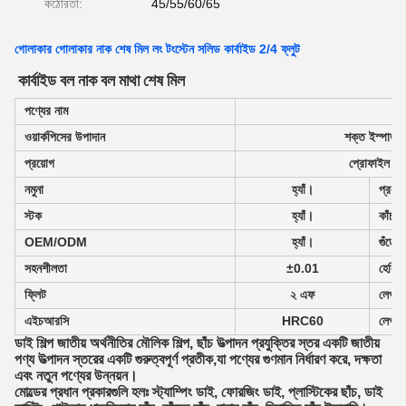
কঠোরতা:
45/55/60/65
গোলাকার গোলাকার নাক শেষ মিল লং টংস্টেন সলিড কার্বাইড 2/4 ফ্লুট
কার্বাইড বল নাক বল মাথা শেষ মিল
পণ্যের নাম
কা
ওয়ার্কপিসের উপাদান
শক্ত ইস্পাত/ ক
প্রয়োগ
প্রোফাইল মেশ
নমুনা
হ্যাঁ।
প্রকার
স্টক
হ্যাঁ।
কাঁচাম
OEM/ODM
হ্যাঁ।
গুঁড়ো
সহনশীলতা
±0.01
হেলিক্স
ফ্লিট
২ এফ
লেপ
এইচআরসি
HRC60
লেপ র
ডাই শিল্প জাতীয় অর্থনীতির মৌলিক শিল্প, ছাঁচ উত্পাদন প্রযুক্তির স্তর একটি জাতীয়
পণ্য উত্পাদন স্তরের একটি গুরুত্বপূর্ণ প্রতীক,যা পণ্যের গুণমান নির্ধারণ করে, দক্ষতা
এবং নতুন পণ্যের উন্নয়ন।
মোল্ডের প্রধান প্রকারগুলি হলঃ স্ট্যাম্পিং ডাই, ফোরজিং ডাই, প্লাস্টিকের ছাঁচ, ডাই