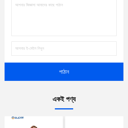
পাঠান
একই পণ্য