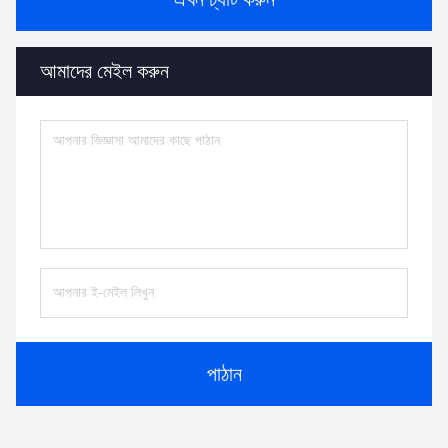
আমাদের মেইল ​​করুন
পাঠান