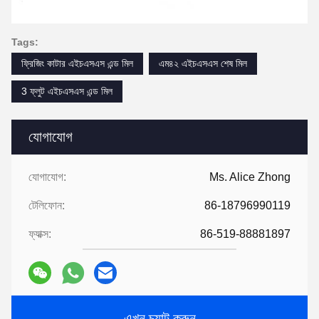
Tags:
ফ্রিজিং কাটার এইচএসএস এন্ড মিল
এম৪২ এইচএসএস শেষ মিল
3 ফ্লুট এইচএসএস এন্ড মিল
যোগাযোগ
যোগাযোগ:
Ms. Alice Zhong
টেলিফোন:
86-18796990119
ফ্যাক্স:
86-519-88881897
এখন চ্যাট করুন