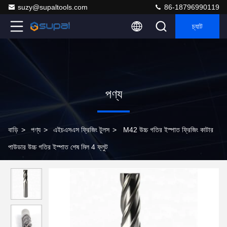
suzy@supaltools.com
86-18796990119
চ্যাট
পণ্য
বাড়ি
>
পণ্য
>
এইচএসএস ফ্রিজিং টুলস
>
M42 উচ্চ গতির ইস্পাত ফ্রিজিং কাটার
পাউডার উচ্চ গতির ইস্পাত শেষ মিল 4 ফ্লুট