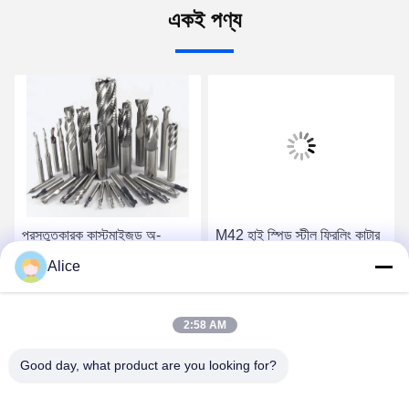
একই পণ্য
প্রস্তুতকারক কাস্টমাইজড অ-
M42 হাই স্পিড স্টীল ফ্রিলিং কাটার
স্ট্যান্ডার্ড এম 42 হাই-স্পিড স্টিল
ডাবল-এজড কীওয়ে কোবাল্ট-ধারণকারী
Alice
ফ্রিলিং কাটার হাই-কোবাল্ট হাই-স্পিড
অ্যালুমিনিয়াম সোজা শাখার সিএনসি
স্টিল এন্ড ফ্রিলিং কাটার
সেরা দাম পান
সেরা দাম পান
2:58 AM
Good day, what product are you looking for?