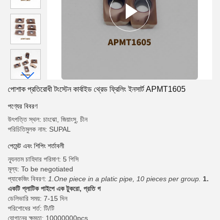
পোশাক প্রতিরোধী টংস্টেন কার্বাইড থ্রেড ফ্রিলিং ইনসার্ট APMT1605
পণ্যের বিবরণ
উৎপত্তি স্থল: চাংঝো, জিয়াংসু, চীন
পরিচিতিমুলক নাম: SUPAL
পেমেন্ট এবং শিপিং শর্তাবলী
ন্যূনতম চাহিদার পরিমাণ: 5 পিসি
মূল্য: To be negotiated
প্যাকেজিং বিবরণ:
1.One piece in a platic pipe, 10 pieces per group.
1.
একটি প্লাটিক পাইপে এক টুকরো, প্রতি গ
ডেলিভারি সময়: 7-15 দিন
পরিশোধের শর্ত: টি/টি
যোগানের ক্ষমতা: 10000000pcs