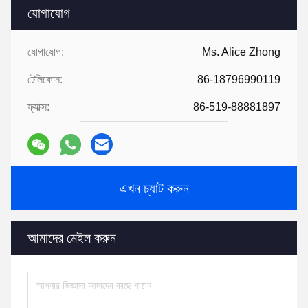
যোগাযোগ
যোগাযোগ:
Ms. Alice Zhong
টেলিফোন:
86-18796990119
ফ্যাক্স:
86-519-88881897
এখন চ্যাট করুন
আমাদের মেইল ​​করুন