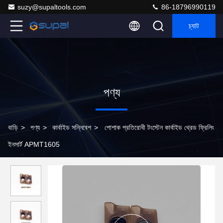
suzy@supaltools.com
86-18796990119
চ্যাট
পণ্য
বাড়ি
>
পণ্য
>
কার্বাইড সন্নিবেশ
>
পোশাক প্রতিরোধী টংস্টেন কার্বাইড থ্রেড ফ্রিলিং
ইনসার্ট APMT1605