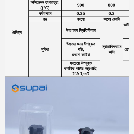
অক্সিডেশন তাপমাত্রা.
900
800
((°C)
ঘর্ষণ সহগ
0.35
0.3
রঙ
কালো
কালো বেগুনি
ভারী যন
উচ্চ তাপ স্থিতিশীলতা
বৈশিষ্ট্য
উচ্চতর জন্য উপযুক্ত
কাট
স্বাভাবিকভাবে
সুবিধা
গতি,
মোল্ড স
কাটা
শুকনো কাটিয়া
সবচেয়ে উপযুক্ত
কার্বাইড কাটার যন্ত্রপাতি,
টার্নিং ইনসার্ট