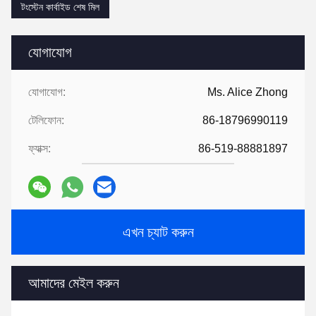
টংস্টেন কার্বাইড শেষ মিল
যোগাযোগ
যোগাযোগ:
Ms. Alice Zhong
টেলিফোন:
86-18796990119
ফ্যাক্স:
86-519-88881897
এখন চ্যাট করুন
আমাদের মেইল ​​করুন