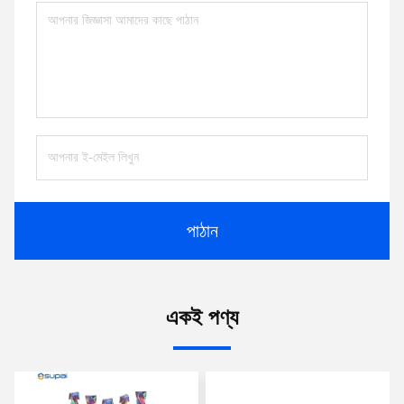
পাঠান
একই পণ্য