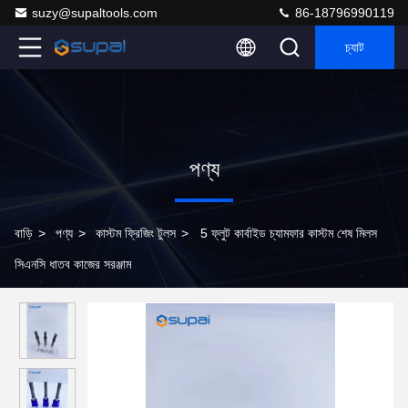
suzy@supaltools.com
86-18796990119
চ্যাট
পণ্য
বাড়ি
>
পণ্য
>
কাস্টম ফ্রিজিং টুলস
>
5 ফ্লুট কার্বাইড চ্যামফার কাস্টম শেষ মিলস
সিএনসি ধাতব কাজের সরঞ্জাম