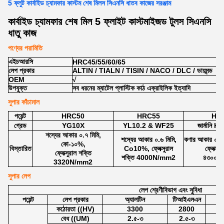
5 ফ্লুট কার্বাইড চ্যামফার কাস্টম শেষ মিলস সিএনসি ধাতব কাজের সরঞ্জাম
কার্বাইড চ্যামফার শেষ মিল 5 ফ্লাইট কাস্টমাইজড টুলস সিএনসি
ধাতু কাজ
পণ্যের পরামিতি
এইচআরসি
HRC45/55/60/65
লেপ প্রকার
ALTIN / TIALN / TISIN / NACO / DLC / ডায়মন্ড
OEM
√
উপযুক্ত
সব ধরনের ম্যাটেল প্লাস্টিক কাঠ এক্রাইলিক ইত্যাদি
সুপার কাঁচামাল
পয়েন্ট
HRC50
HRC55
HR
গ্রেড
YG10X
YL10.2 & WF25
জার্মানি 
শস্যের আকার ০.৭ মিমি,
শস্যের আকার ০.৬ মিমি,
কণার আকার ০.৫
কো-১০%,
বিস্তারিত
Co10%, ফ্লেক্সুরাল
ফ্লেক্সু
ফ্লেক্সুরাল শক্তি
শক্তি 4000N/mm2
৪৩০০এন
3320N/mm2
সুপার লেপ
লেপ শ্রেণীবিভাগ এবং সুবিধা
পয়েন্ট
লেপ প্রকার
অ্যালটিন
টিআইএলএন
ট
কঠোরতা ((HV)
3300
2800
বেধ ((UM)
2.৫-৩
2.৫-৩