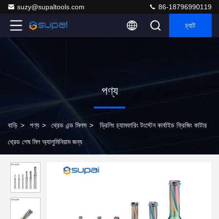
suzy@supaltools.com
86-18796990119
চ্যাট
পণ্য
বাড়ি
>
পণ্য
>
থ্রেড এন্ড মিলস
>
ড্রিলিং চ্যামফারিং টংস্টেন কার্বাইড ফ্রিজিং কাটার
থ্রেড শেষ মিল অ্যালুমিনিয়াম জন্য