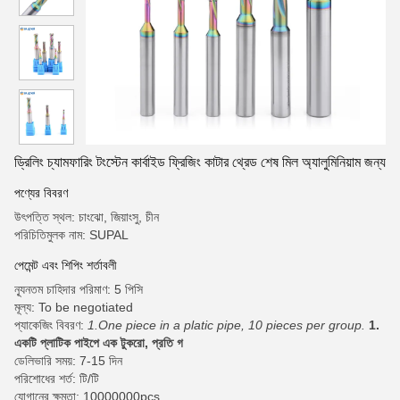
ড্রিলিং চ্যামফারিং টংস্টেন কার্বাইড ফ্রিজিং কাটার থ্রেড শেষ মিল অ্যালুমিনিয়াম জন্য
পণ্যের বিবরণ
উৎপত্তি স্থল: চাংঝো, জিয়াংসু, চীন
পরিচিতিমুলক নাম: SUPAL
পেমেন্ট এবং শিপিং শর্তাবলী
ন্যূনতম চাহিদার পরিমাণ: 5 পিসি
মূল্য: To be negotiated
প্যাকেজিং বিবরণ:
1.One piece in a platic pipe, 10 pieces per group.
1.
একটি প্লাটিক পাইপে এক টুকরো, প্রতি গ
ডেলিভারি সময়: 7-15 দিন
পরিশোধের শর্ত: টি/টি
যোগানের ক্ষমতা: 10000000pcs