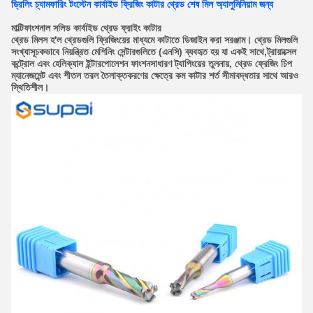
ড্রিলিং চ্যামফারিং টংস্টেন কার্বাইড ফ্রিজিং কাটার থ্রেড শেষ মিল অ্যালুমিনিয়াম জন্য
মাল্টিফাংশনাল সলিড কার্বাইড থ্রেড ফ্রাইং কাটার
থ্রেড মিলস হ'ল থ্রেডগুলি ফ্রিজিংয়ের মাধ্যমে কাটাতে ডিজাইন করা সরঞ্জাম। থ্রেড মিলগুলি
সংখ্যাসূচকভাবে নিয়ন্ত্রিত মেশিনিং সেন্টারগুলিতে (এনসি) ব্যবহৃত হয় যা একই সাথে,ট্রায়াক্সেল
কন্ট্রোল এবং হেলিক্যাল ইন্টারপোলেশন ফাংশনসাধারণ ট্যাপিংয়ের তুলনায়, থ্রেড ফ্রেজিং চিপ
ম্যানেজমেন্ট এবং শীতল তরল তৈলাক্তকরণের ক্ষেত্রে কম কাটার শর্ত সীমাবদ্ধতার সাথে আরও
স্থিতিশীল।