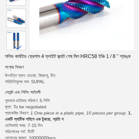
সলিড কার্বাইড ফ্রেশাস 4 ফ্লাইট ফ্ল্যাট শেষ মিল HRC58 ইঞ্চি 1 / 8 " শ্যাঙ্ক
পণ্যের বিবরণ
উৎপত্তি স্থল: চাংঝো, জিয়াংসু, চীন
পরিচিতিমুলক নাম: SUPAL
পেমেন্ট এবং শিপিং শর্তাবলী
ন্যূনতম চাহিদার পরিমাণ: 5 পিসি
মূল্য: To be negotiated
প্যাকেজিং বিবরণ:
1.One piece in a platic pipe, 10 pieces per group.
1.
একটি প্লাটিক পাইপে এক টুকরো, প্রতি গ
ডেলিভারি সময়: 7-15 দিন
পরিশোধের শর্ত: টি/টি
যোগানের ক্ষমতা: 10000000pcs