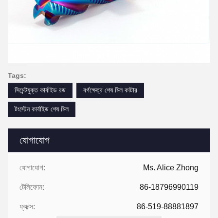
Tags:
সিমেন্টযুক্ত কার্বাইড রড
বর্গক্ষেত্র শেষ মিল কাটার
টংস্টেন কার্বাইড শেষ মিল
যোগাযোগ
যোগাযোগ:
Ms. Alice Zhong
টেলিফোন:
86-18796990119
ফ্যাক্স:
86-519-88881897