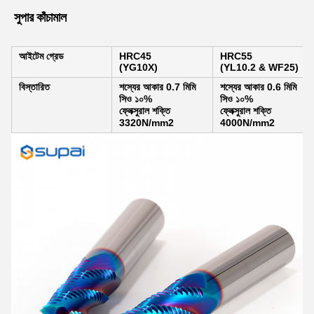
সুপার কাঁচামাল
আইটেম গ্রেড
HRC45
HRC55
(YG10X)
(YL10.2 & WF25)
বিস্তারিত
শস্যের আকার 0.7 মিমি
শস্যের আকার 0.6 মিমি
সিও ১০%
সিও ১০%
ফ্লেক্সুরাল শক্তি
ফ্লেক্সুরাল শক্তি
3320N/mm2
4000N/mm2