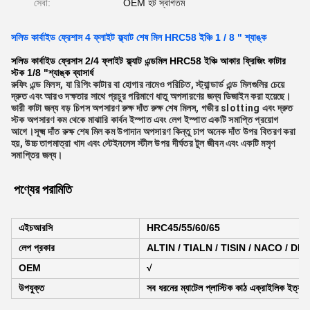
সেবা:
OEM হট স্বাগতম
সলিড কার্বাইড ফ্রেশাস 4 ফ্লাইট ফ্ল্যাট শেষ মিল HRC58 ইঞ্চি 1 / 8 " শ্যাঙ্ক
সলিড কার্বাইড ফ্রেসাস 2/4 ফ্লাইট ফ্ল্যাট এন্ডমিল HRC58 ইঞ্চি আকার ফ্রিজিং কাটার
স্টক 1/8 "শ্যাঙ্ক ব্যাসার্ধ
রুফিং এন্ড মিলস, যা রিপিং কাটার বা হোগার নামেও পরিচিত, স্ট্যান্ডার্ড এন্ড মিলগুলির চেয়ে
দ্রুত এবং আরও দক্ষতার সাথে প্রচুর পরিমাণে ধাতু অপসারণের জন্য ডিজাইন করা হয়েছে।
ভারী কাটা জন্য বড় চিপস অপসারণ রুক্ষ দাঁত রুক্ষ শেষ মিলস, গভীর slotting এবং দ্রুত
স্টক অপসারণ কম থেকে মাঝারি কার্বন ইস্পাত এবং লেগ ইস্পাত একটি সমাপ্তি প্রয়োগ
আগে।সূক্ষ্ম দাঁত রুক্ষ শেষ মিল কম উপাদান অপসারণ কিন্তু চাপ অনেক দাঁত উপর বিতরণ করা
হয়, উচ্চ তাপমাত্রা খাদ এবং স্টেইনলেস স্টীল উপর দীর্ঘতর টুল জীবন এবং একটি মসৃণ
সমাপ্তির জন্য।
পণ্যের পরামিতি
এইচআরসি
HRC45/55/60/65
লেপ প্রকার
ALTIN / TIALN / TISIN / NACO / DLC / 
OEM
√
উপযুক্ত
সব ধরনের ম্যাটেল প্লাস্টিক কাঠ এক্রাইলিক ইত্যাদি