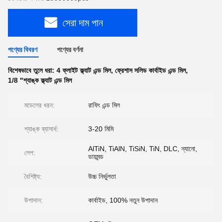
সেরা দাম পান
পণ্যের বিবরণ
পণ্যের বর্ণনা
বিশেষভাবে তুলে ধরা:
4 ফ্লাইট ফ্ল্যাট এন্ড মিল
,
ফ্রেশাস সলিড কার্বাইড এন্ড মিল
,
1/8 "শ্যাঙ্ক ফ্ল্যাট এন্ড মিল
মডেলের ধরন:
রাফিং এন্ড মিল
শ্যাঙ্ক ব্যাসার্ধ:
3-20 মিমি
AlTiN, TiAlN, TiSiN, TiN, DLC, ন্যানো,
লেপ:
ডায়মন্ড
বৈশিষ্ট্য:
উচ্চ নির্ভুলতা
উপাদান:
কার্বাইড, 100% নতুন উপাদান