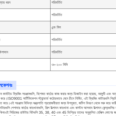
ন্তের ধরন
পরিবর্তিত
পরিবর্তিত
এন্ড মিল
য
পরিবর্তিত
 উপাদান
পরিবর্তিত
৩৮-২০০ মিমি
লিকেশনঃ
কার্বাইড ফ্রিজিং সরঞ্জামগুলি, বিশেষত কাঠের কাজ করার জন্য ডিজাইন করা হয়েছে, বহুমুখী এবং অত্যন্
করে।ISO9001 সার্টিফিকেশন স্ট্যান্ডার্ড কঠোরভাবে মেনে চীনে নির্মিত, এই ফ্রিজিং কাটারগুলি প্রিমিয
শ্চিত করে।এই সরঞ্জাম বিভিন্ন যন্ত্রপাতি প্রয়োজনীয়তা জন্য উপযুক্ত, জটিল বিবরণ থেকে শুরু করে ভ
াটারগুলি পেশাদার কাঠের কারখানাগুলি, শিল্প উত্পাদন কারখানা এবং কাস্টম আসবাব উত্পাদন কেন্দ্রগুলির জ
িনাএই সিরিজের রাউটার বিটগুলি 35, 38, 40 এবং 45 ডিগ্রির তাদের অনুকূলিত হেলিক্স কোণের জন্য