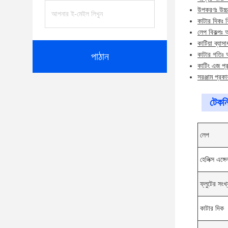
উপকরণঃ উচ্চ 
কাটার দিকঃ ব
লেপ বিকল্পঃ
কাটিয়া ব্যাস
কাটার গতিঃ অ
পাঠান
কাটিং এজ প্রক
সরঞ্জাম প্রক
টেকনি
লেপ
হেলিক্স এঙ্গে
ফ্লুটের সংখ্
কাটার দিক