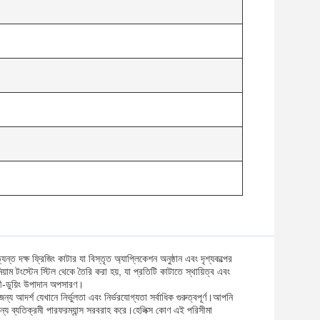
ত দক্ষ ফ্রিজিং কাটার যা বিস্তৃত অ্যাপ্লিকেশন অনুষ্ঠান এবং দৃশ্যকল্পের
়াম টংস্টেন স্টিল থেকে তৈরি করা হয়, যা প্রতিটি কাটাতে স্থায়িত্ব এবং
ারী-ডুয়িং উপাদান অপসারণ।
ন্য আদর্শ যেখানে নির্ভুলতা এবং নির্ভরযোগ্যতা সর্বাধিক গুরুত্বপূর্ণ।আপনি
 ব্যতিক্রমী পারফরম্যান্স সরবরাহ করে।হেলিক্স কোণ এই পরিসীমা