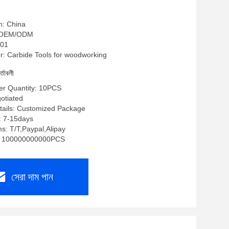
n: China
াম: OEM/ODM
001
: Carbide Tools for woodworking
র্তাবলী
r Quantity: 10PCS
gotiated
tails: Customized Package
: 7-15days
: T/T,Paypal,Alipay
ty: 100000000000PCS
সেরা দাম পান