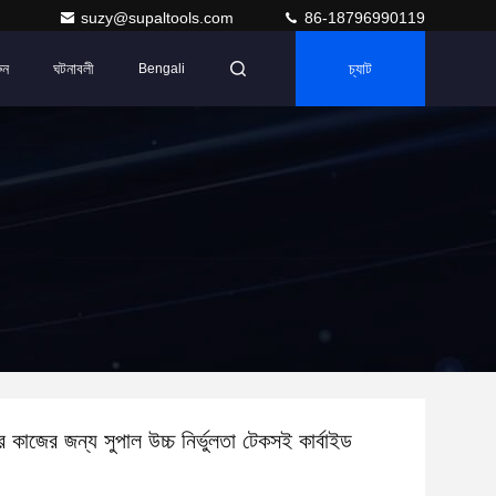
suzy@supaltools.com
86-18796990119
ুন
ঘটনাবলী
চ্যাট
Bengali
 কাজের জন্য সুপাল উচ্চ নির্ভুলতা টেকসই কার্বাইড