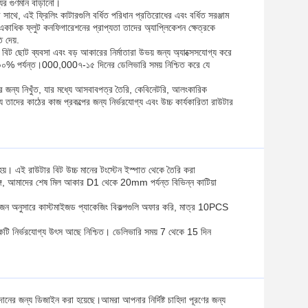
যের গুণমান বাড়ানো।
ে, এই ফ্রিলিং কাটারগুলি বর্ধিত পরিধান প্রতিরোধের এবং বর্ধিত সরঞ্জাম
কাধিক ফ্লুট কনফিগারেশনের প্রাপ্যতা তাদের অ্যাপ্লিকেশন ক্ষেত্রকে
 দেয়.
র বিট ছোট ব্যবসা এবং বড় আকারের নির্মাতারা উভয় জন্য অ্যাক্সেসযোগ্য করে
া ১০০% পর্যন্ত।000,000৭-১৫ দিনের ডেলিভারি সময় নিশ্চিত করে যে
র জন্য নিখুঁত, যার মধ্যে আসবাবপত্র তৈরি, কেবিনেটরি, আলংকারিক
য তাদের কাঠের কাজ প্রকল্পের জন্য নির্ভরযোগ্য এবং উচ্চ কার্যকারিতা রাউটার
য়। এই রাউটার বিট উচ্চ মানের টংস্টেন ইস্পাত থেকে তৈরি করা
ব্ধ সঙ্গে, আমাদের শেষ মিল আকার D1 থেকে 20mm পর্যন্ত বিভিন্ন কাটিয়া
োজন অনুসারে কাস্টমাইজড প্যাকেজিং বিকল্পগুলি অফার করি, মাত্র 10PCS
টি নির্ভরযোগ্য উৎস আছে নিশ্চিত। ডেলিভারি সময় 7 থেকে 15 দিন
প্রদানের জন্য ডিজাইন করা হয়েছে।আমরা আপনার নির্দিষ্ট চাহিদা পূরণের জন্য