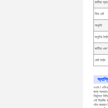
কাটিয়া প্রা
ফিড রেট
আকৃতি
ফ্লুটের দৈর্ঘ্
কাটিয়া এজ
মোট দৈর্ঘ্য
অ্যাপ্
ওএম / ওডিএম 
জন্য সরবরাহ 
নির্ভুলতা নি
এই ফ্রিজিং ক
গঠন করছেন ক