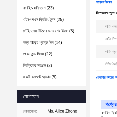
পণ্যের বিবরণ
কার্বাইড সন্নিবেশ
(23)
বিশেষভাবে তুলে 
এইচএসএস ফ্রিজিং টুলস
(29)
কাটিং এজ
স্টেইনলেস স্টিলের জন্য শেষ মিলস
(5)
কাটিং স্প
লম্বা ঘাড়ের প্রান্ত মিল
(14)
কাটিং প্র
থ্রেড এন্ড মিলস
(22)
বাঁশির দৈর্ঘ
বিরক্তিকর সরঞ্জাম
(2)
জরুরী কললেট হোল্ডার
(5)
পেশাদার কাঠের কা
যোগাযোগ
পণ্যের 
যোগাযোগ:
Ms. Alice Zhong
কার্বাইড ফ্রি