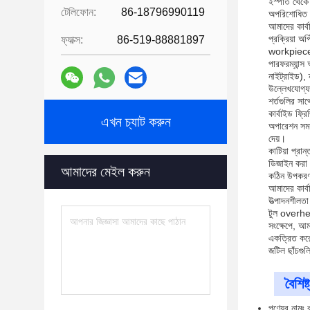
ইস্পাত থেকে
টেলিফোন:
86-18796990119
অপরিশোধিত বা
আমাদের কার্ব
প্রক্রিয়া অ
ফ্যাক্স:
86-519-88881897
workpiece উ
পারফরম্যান্স
নাইট্রাইড), 
উল্লেখযোগ্যভ
শর্তগুলির সা
কার্বাইড ফ্র
এখন চ্যাট করুন
অপারেশন সময়
দেয়।
কাটিয়া প্রান
ডিজাইন করা হ
আমাদের মেইল ​​করুন
কঠিন উপকরণগু
আমাদের কার্ব
উত্পাদনশীলতা
টুল overheat
সংক্ষেপে, আমা
একত্রিত করে,
জটিল ছাঁচগুল
বৈশিষ্ট
পণ্যের নামঃ ক