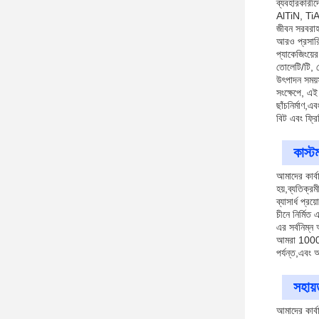
ব্যবহারকারীদ
AlTiN, TiAI
জীবন সরবরাহ
আরও প্রসারি
প্যাকেজিংয়ে
তোলেটি/টি, 
উৎপাদন সময়স
সংক্ষেপে, এ
ছাঁচনির্মাণ,
বিট এবং ফ্রি
কাস্
আমাদের কার্
হয়,ব্যতিক্র
ব্যাসার্ধ প্র
চীনে নির্মি
এর সর্বনিম্ন
আমরা 100000
পর্যন্ত,এবং
সহায়
আমাদের কার্ব