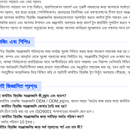
ক্তিগত সহায়তা এবং সেবা প্রদান.
ক্তিগত সহায়তা দল পণ্য নির্বাচন, অ্যাপ্লিকেশন পরামর্শ এবং ত্রুটি সমাধানের জন্য আপনাকে সর্ব
টেশন প্রদান, যার মধ্যে রয়েছে স্পেসিফিকেশন, ব্যবহারের নির্দেশিকা এবং রক্ষণাবেক্ষণের টিপস যাতে সরঞ
া আপনার কার্বাইড ফ্রিজিং সরঞ্জামগুলির ব্যবহারযোগ্যতা প্রসারিত করতে কাস্টম টুলিং সমাধান এবং 
টিমাইজ করতে এবং আপনার উপাদান এবং যন্ত্রপাতি অবস্থার জন্য আদর্শ টুল জ্যামিতি সুপারিশ করতে স
ক্তিগত প্রশ্ন বা সহায়তা অনুরোধের জন্য, আমরা আপনার কার্যক্রম সুচারুভাবে এবং দক্ষতার সাথে চা
েজিং এবং শিপিংঃ
াইড ফ্রিজিং সরঞ্জামগুলি পরিবহনের সময় সর্বোচ্চ সুরক্ষা নিশ্চিত করার জন্য সাবধানে প্যাকেজ করা হ
, কম্পন এবং আর্দ্রতা থেকে সুরক্ষা প্রদানের জন্য নির্বাচিত হয়, সরঞ্জামটির নির্ভুলতা এবং গুণমান স
্য, আমরা নির্ভরযোগ্য ক্যারিয়ারের সাথে অংশীদারিত্ব করি যাতে সময়মত এবং নিরাপদ ডেলিভারি নিশ্চি
াল্ক অর্ডারগুলি স্থিতিশীলতা বজায় রাখতে প্যালেটিজড এবং সঙ্কুচিত প্যাকেজ করা হয়, যখন ছোট অর্
সন্তুষ্টিকে অগ্রাধিকার দিয়ে নিশ্চিত করি যে প্রতিটি কার্বাইড ফ্রিজিং টুল নিখুঁত অবস্থায় পৌঁছেছ
়শই জিজ্ঞাসিত প্রশ্নঃ
কার্বাইড ফ্রিজিং সরঞ্জামগুলি কী ব্র্যান্ড এবং মডেল?
র্বাইড ফ্রেজিং সরঞ্জামগুলি OEM / ODM ব্র্যান্ডের, মডেল নম্বর "কাঠের কাজ করার জন্য কার্বাইড
 কার্বাইড ফ্রিজিং সরঞ্জামগুলি কোথায় তৈরি করা হয়?
গুলি চীনে তৈরি করা হয় এবং ISO9001 শংসাপত্রের মানগুলি মেনে চলে।
 কার্বাইড ফ্রিজিং সরঞ্জামগুলির জন্য সর্বনিম্ন অর্ডার পরিমাণ কত?
ন অর্ডার পরিমাণ 10 টুকরা।
্বাইড ফ্রিজিং সরঞ্জামগুলির জন্য অর্থ প্রদানের শর্ত এবং দাম কী?