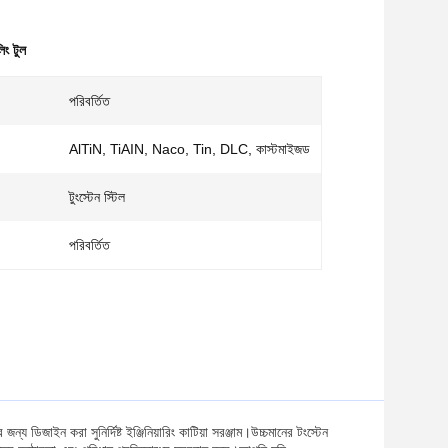
িং টুল
পরিবর্তিত
AlTiN, TiAIN, Naco, Tin, DLC, কাস্টমাইজড
টুংস্টেন স্টিল
পরিবর্তিত
ন্য ডিজাইন করা সুনির্দিষ্ট ইঞ্জিনিয়ারিং কাটিয়া সরঞ্জাম।উচ্চমানের টংস্টেন