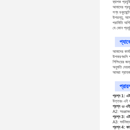
ব্যাপক প্রযু
আমাদের প্রযু
পণ্য ডকুমেন্
উপরন্তু, আমর
পরামিতি অপ্
যে কোন প্রযু
প্যাক
আমাদের কার্ব
উপকরণগুলি শক
শিপিংয়ের জন
অনুমতি দেয়ব
আমরা গ্রাহক 
প্রায
প্রশ্ন 1: এই 
উত্তরঃ এই কা
প্রশ্ন ২ঃ এই
A2: সরঞ্জাম
প্রশ্ন 3: এই
A3: সর্বনিম্
প্রশ্ন 4: কার