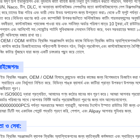
ের মসৃণ চিপ ইভাকুয়েশন এবং ন্যূনতম কাটা বাহিনী জন্য নিখুঁত টুল নির্বাচন করতে পারবেন, সমাপ্ত পণ্
N, Naco, টিন, DLC, বা অন্যান্য কাস্টমাইজড লেপগুলির মতো কাস্টমাইজযোগ্য লেপ বিকল্পগুলির সাথ
 করে,তাদের উচ্চ গতির এবং ভারী লোড উভয় অপারেশন জন্য উপযুক্ত করা১ থেকে ৮টি ফ্লুট পর্যন্ত এ
ত করে।বিভিন্ন ধরণের কাঠ এবং কম্পোজিট উপকরণগুলিতে অপ্টিমাইজড কাটিং পারফরম্যান্সের অনুমতি
র নমনীয়তা, কাস্টমাইজড প্যাকেজ পাওয়া যায় এবং সর্বনিম্ন অর্ডার পরিমাণ মাত্র 10 টুকরা,এই রাউটা
পেপ্যাল এবং আলিপেই সহ পেমেন্টের শর্তাদি সুবিধাজনক লেনদেন নিশ্চিত করে, যখন সরবরাহের ক্ষমত
ূচী অবিলম্বে বজায় রাখা হয়।
ই OEM / ODM কার্বাইড ফ্রিজিং সরঞ্জামগুলি কাঠের কাজে বিভিন্ন ফ্রিজিং কাটার অ্যাপ্লিকেশনগুলি
এবং কাস্টম কাঠের ডিজাইনতাদের শক্তিশালী উপাদান গঠন, নির্ভুল প্রকৌশল,এবং কাস্টমাইজযোগ্য বৈশিষ্ট্
জিং কাটার খুঁজছেন যারা জন্য একটি চমৎকার পছন্দ করে তোলে.
টমাইজেশনঃ
বাইড ফ্রিজিং সরঞ্জাম, OEM / ODM হিসাবে ব্র্যান্ডেড কাঠের কাজের জন্য বিশেষভাবে ডিজাইন করা হ
মী স্থায়িত্ব এবং নির্ভুলতা নিশ্চিত করে. বিভিন্ন শাঙ্ক ব্যাসার্ধ এবং কাটিয়া প্রান্ত উপকরণ উপল
য়োজনীয়তা পূরণ।
ত এবং ISO9001 দ্বারা প্রত্যয়িত, আমাদের পণ্য কঠোর মানের মান পূরণ করে। আমরা আপনার প্রয়
 অর্ডার পরিমাণের সাথে।আপনার নির্দিষ্ট অর্ডার প্রয়োজনীয়তা পূরণের জন্য দাম আলোচনাযোগ্য.
000000PCS পর্যন্ত সরবরাহের ক্ষমতা গ্যারান্টি, আপনার টংস্টেন ইস্পাত রাউটার বিট জন্য এক
 আমরা টি/টি সহ একাধিক পেমেন্ট পদ্ধতি গ্রহণ করি, পেপাল, এবং Alipay আপনার সুবিধার জন্য.
তা ও সেবা:
াইড ফ্রিজিং সরঞ্জামগুলি ব্যাপক ফ্রিজিং অ্যাপ্লিকেশনের জন্য ব্যতিক্রমী কর্মক্ষমতা এবং স্থায়িত্ব 