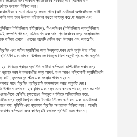
় উচ্চতর কঠোরতা এবং পরিধান প্রতিরোধের সরবরাহ করে।আপনি যদি
র্দান্ত ফলাফল নিশ্চিত করে।
িং প্রয়োজনীয়তার সাথে সামঞ্জস্য করতে পারে।এই নমনীয়তা অপারেটরদের কাটা
ট কাটা সময় তাপ উত্পাদন পরিচালনা করতে সাহায্য করে,যা সরঞ্জাম এবং
িনিয়াম টাইটানিয়াম নাইট্রাইড), টিএআইএন (টাইটানিয়াম অ্যালুমিনিয়াম
। এই লেপগুলি পরিধান, অক্সিডেশন এবং জারা প্রতিরোধের জন্য সরঞ্জামগুলির
নকে বাড়িয়ে তোলে। লেপের পছন্দটি মেশিন করা উপাদান এবং অপারেটিং
হ্বর ফ্রিজিং এবং জটিল জ্যামিতির জন্য উপযুক্ত,যখন ছোট ফ্লুট উচ্চ গতির
নির্মাণ এবং সাধারণ উত্পাদন সহ বিস্তৃত শিল্পে বহুমুখী প্রয়োগের অনুমতি
 হয়।বিভিন্ন প্রান্ত জ্যামিতি কাটিয়া কর্মক্ষমতা অপ্টিমাইজ করার জন্য
িয়া প্রান্ত নরম উপকরণগুলির জন্য আদর্শ, যখন আরও শক্তিশালী জ্যামিতিগুলি
কাটা, ন্যূনতম বুর গঠন এবং সরঞ্জাম পরিধান হ্রাস.
বস্থার সাথে ফ্রিজিং প্রক্রিয়াটি কাস্টমাইজ করার অনুমতি দেয়।
য়া গতি উপাদান অপসারণ হার বৃদ্ধি এবং চক্র সময় কমাতে পারেন, যখন কম গতি
মগুলিকে মেশিনিং চ্যালেঞ্জের বিস্তৃত বর্ণালীতে অভিযোজিত করে.
্টমাইজযোগ্য ফ্লুট দৈর্ঘ্যের সাথে টংস্টেন স্টিলের কঠোরতা এবং অনমনীয়তা
ে দক্ষ, সুনির্দিষ্ট এবং ব্যয়বহুল ফ্রিজিং অপারেশন নিশ্চিত করে। আপনি
্ভরযোগ্য কর্মক্ষমতা এবং ব্যতিক্রমী ফলাফল প্রতিটি সময় প্রদান।