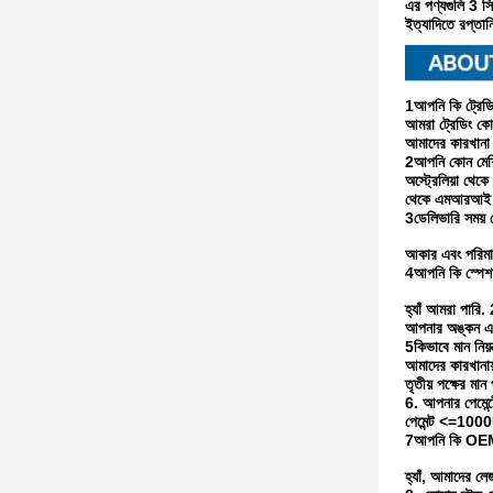
এর পণ্যগুলি 3 সি
ইত্যাদিতে রপ্তান
1আপনি কি ট্রেডিং
আমরা ট্রেডিং কো
আমাদের কারখানা 
2আপনি কোন মেশি
অস্ট্রেলিয়া থে
থেকে এমআরআই সরঞ
3ডেলিভারি সময়
আকার এবং পরিমাণ
4আপনি কি স্পেশা
হ্যাঁ আমরা পারি.
আপনার অঙ্কন এবং
5কিভাবে মান নিয়ন
আমাদের কারখানায
তৃতীয় পক্ষের মান 
6. আপনার পেমেন্ট
পেমেন্ট <=100
7আপনি কি OE
হ্যাঁ, আমাদের ল