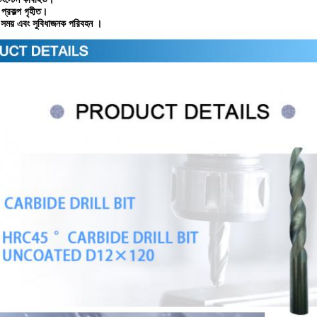
কল্প গৃহীত।
ি সময় এবং সুবিধাজনক পরিবহন ।