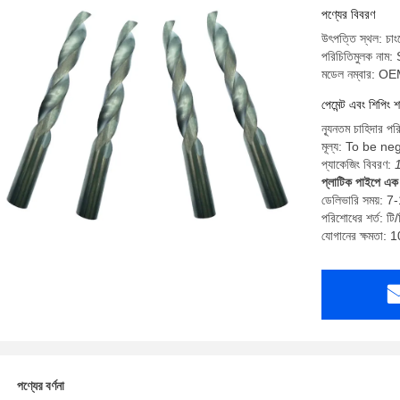
পণ্যের বিবরণ
উৎপত্তি স্থল: চাংঝ
পরিচিতিমুলক নাম
মডেল নম্বার: O
পেমেন্ট এবং শিপিং শ
ন্যূনতম চাহিদার পর
মূল্য: To be ne
প্যাকেজিং বিবরণ:
প্লাটিক পাইপে এক 
ডেলিভারি সময়: 7
পরিশোধের শর্ত: টি/
যোগানের ক্ষমতা
পণ্যের বর্ণনা