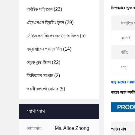
বিশেষভাবে তুলে 
কার্বাইড সন্নিবেশ
(23)
এইচএসএস ফ্রিজিং টুলস
(29)
উৎপত্তি 
স্টেইনলেস স্টিলের জন্য শেষ মিলস
(5)
ব্যাসার্ধ:
লম্বা ঘাড়ের প্রান্ত মিল
(14)
বাঁশি:
থ্রেড এন্ড মিলস
(22)
লেপ:
বিরক্তিকর সরঞ্জাম
(2)
ধাতু কাজের সরঞ্
জরুরী কললেট হোল্ডার
(5)
কাঠের জন্য কার্বা
যোগাযোগ
যোগাযোগ:
Ms. Alice Zhong
পণ্যের নাম