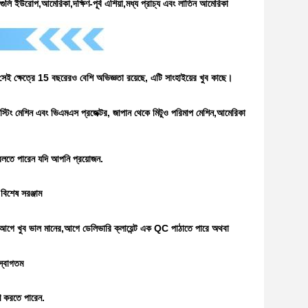
গুলি ইউরোপ,আমেরিকা,দক্ষিণ-পূর্ব এশিয়া,মধ্য প্রাচ্য এবং লাতিন আমেরিকা
ই ক্ষেত্রে 15 বছরেরও বেশি অভিজ্ঞতা রয়েছে, এটি সাংহাইয়ের খুব কাছে।
স্টিং মেশিন এবং ভিএমএস প্রজেক্টর, জাপান থেকে মিটুও পরিমাপ মেশিন,আমেরিকা
বলতে পারেন যদি আপনি প্রয়োজন.
বিশেষ সরঞ্জাম
আগে খুব ভাল মানের,আগে ডেলিভারি ক্লায়েন্ট এক QC পাঠাতে পারে অথবা
্বাগতম
ণ করতে পারেন.