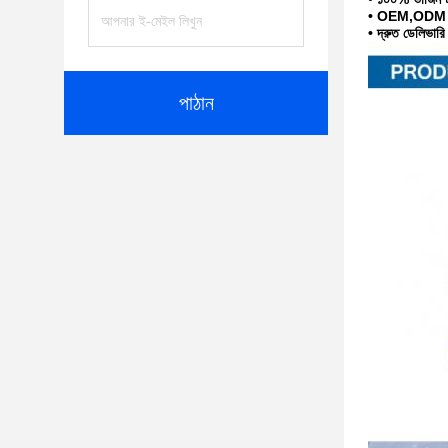
• OEM,ODM প্র
• দ্রুত ডেলিভার
পাঠান