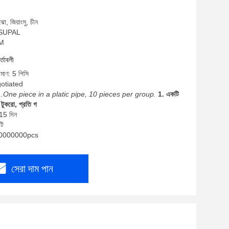
ো, জিয়াংসু, চীন
: SUPAL
EM
র্তাবলী
িমাণ: 5 পিসি
gotiated
1.One piece in a platic pipe, 10 pieces per group.
1. একটি
টুকরো, প্রতি গ
-15 দিন
টি
: 10000000pcs
সেরা দাম পান