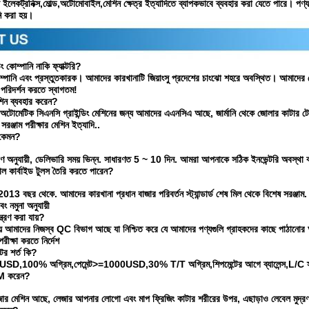
 ইলেকট্রনিক্স,মোল্ড,অটোমোবাইল,মেশিন ক্ষেত্র ইত্যাদিতে ব্যাপকভাবে ব্যবহার করা যেতে পারে। পণ্য
ি করা হয়।
 কোম্পানি নাকি ফ্যাক্টরি?
ম্পানি এবং প্রস্তুতকারক। আমাদের কারখানাটি জিয়াংসু প্রদেশের চাংঝো শহরে অবস্থিত। আমাদের সে
পরিদর্শন করতে স্বাগতম!
ন ব্যবহার করেন?
কে অটোমেটিক সিএনসি গ্রাইন্ডিং মেশিনের জন্য আমাদের এএনসিএ আছে, জার্মানি থেকে জোলার কাটার টে
্জাম পরীক্ষার মেশিন ইত্যাদি..
 কেমন?
 অনুযায়ী, ডেলিভারি সময় ভিন্ন. সাধারণত 5 ~ 10 দিন. আমরা আপনাকে সঠিক ইনভেন্টরি অবস্থা 
ল কার্বাইড টুলস তৈরি করতে পারেন?
 2013 বছর থেকে. আমাদের কারখানা প্রধান বাজার পরিবর্তন স্ট্যান্ডার্ড শেষ মিল থেকে বিশেষ সরঞ্জাম. 
 নমুনা অনুযায়ী
্ত্রণ করা যায়?
় আমাদের নিজস্ব QC বিভাগ আছে যা নিশ্চিত করে যে আমাদের পণ্যগুলি গ্রাহকদের কাছে পাঠানোর 
পরীক্ষা করতে নির্দেশ
ের শর্ত কি?
0USD,100% অগ্রিম,পেমেন্ট>=1000USD,30% T/T অগ্রিম,শিপমেন্টের আগে ব্যালেন্স,L/C স
M করেন?
েজার মেশিন আছে, লেজার আপনার লোগো এবং মাপ ফ্রিজিং কাটার শরীরের উপর, এছাড়াও লেবেল মুদ্র