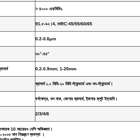
> ৪০০০ এন/মিমি২
91.৮-৯২।4, HRC:45/55/60/65
0.2-0.6μm
৩০°-৪৫°
যাসার্ধ
0.2-0.9mm; 1-20mm
ব্যাসার্ধ ১.০ মিমি-২০ মিমি স্ট্যান্ডার্ড এবং নন-স্ট্যান্ডার্ড।
বর্গক্ষেত্র, বল নাক, কোণার ব্যাসার্ধ, ট্যাপার ফ্লুট ইত্যাদি।
2/3/4/6
তুতকারক 10 বছরেরও বেশি অভিজ্ঞতা।
০৮ মান নিয়ন্ত্রণ ব্যবস্থা ।
ংস্টেন কার্বাইড।