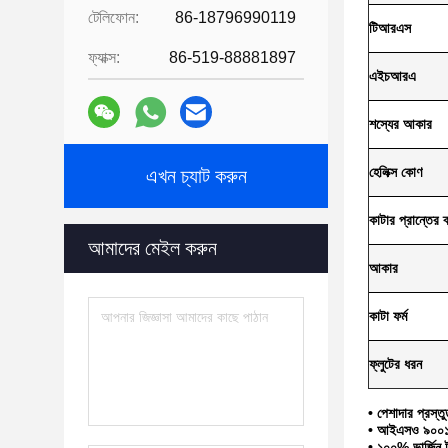
টেলিফোন:
86-18796990119
টিআরএস
ফ্যাক্স:
86-519-88881897
এইচআরএ
শস্যের আকার
হেলিক্স কোণ
এখন চ্যাট করুন
কাটার প্রান্তের ব্
আমাদের মেইল ​​করুন
আকার
কাটা ফর্ম
ফ্লুটের ধরন
• পেশাদার প্রস্
• আইএসও ৯০০১-২০
• ১০০% ভার্জিন ট