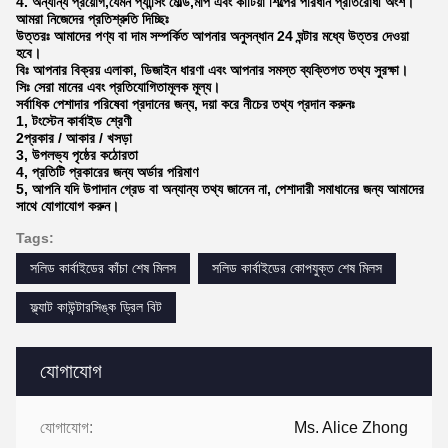
4. অন্যান্য প্রয়োগ,যেমন প্যান্সিং মোল্ড,মাপ এবং কাটিয়া শিল্পের পরিধান প্রতিরোধী অংশ।
আমরা নিজেদের প্রতিশ্রুতি দিচ্ছিঃ
উত্তরঃ আমাদের পণ্য বা দাম সম্পর্কিত আপনার অনুসন্ধান 24 ঘন্টার মধ্যে উত্তর দেওয়া
হবে।
বিঃ আপনার বিক্রয় এলাকা, ডিজাইন ধারণা এবং আপনার সমস্ত ব্যক্তিগত তথ্য সুরক্ষা।
সিঃ সেরা মানের এবং প্রতিযোগিতামূলক মূল্য।
সর্বাধিক পেশাদার পরিষেবা প্রদানের জন্য, দয়া করে নীচের তথ্য প্রদান করুনঃ
1, টংস্টেন কার্বাইড শ্রেণী
2প্রকার / আকার / খসড়া
3, উপলভ্য পৃষ্ঠের কঠোরতা
4, প্রতিটি প্রকারের জন্য অর্ডার পরিমাণ
5, আপনি যদি উপাদান গ্রেড বা অন্যান্য তথ্য জানেন না, পেশাদারী সমাধানের জন্য আমাদের
সাথে যোগাযোগ করুন।
Tags:
সলিড কার্বাইডের কাঁচা শেষ মিলস
সলিড কার্বাইডের কোপযুক্ত শেষ মিলস
ফ্ল্যাট কাউন্টারসিঙ্ক ড্রিল বিট
যোগাযোগ
যোগাযোগ:
Ms. Alice Zhong