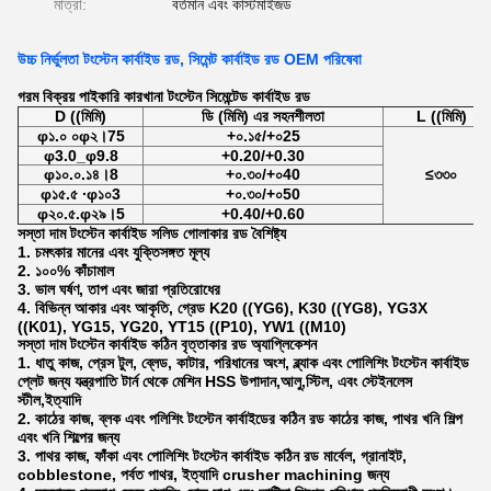
মাত্রা:
বর্তমান এবং কাস্টমাইজড
উচ্চ নির্ভুলতা টংস্টেন কার্বাইড রড, সিমেন্ট কার্বাইড রড OEM পরিষেবা
গরম বিক্রয় পাইকারি কারখানা টংস্টেন সিমেন্টেড কার্বাইড রড
D ((মিমি)
ডি (মিমি) এর সহনশীলতা
L ((মিমি)
φ১.০ ০φ২।75
+০.১৫/+০25
φ3.0_φ9.8
+0.20/+0.30
φ১০.০.১৪।8
+০.৩০/+০40
≤৩৩০
φ১৫.৫ ∙φ১০3
+০.৩০/+০50
φ২০.৫.φ২৯।5
+0.40/+0.60
সস্তা দাম টংস্টেন কার্বাইড সলিড গোলাকার রড বৈশিষ্ট্য
1. চমৎকার মানের এবং যুক্তিসঙ্গত মূল্য
2. ১০০% কাঁচামাল
3. ভাল ঘর্ষণ, তাপ এবং জারা প্রতিরোধের
4. বিভিন্ন আকার এবং আকৃতি, গ্রেড K20 ((YG6), K30 ((YG8), YG3X
((K01), YG15, YG20, YT15 ((P10), YW1 ((M10)
সস্তা দাম টংস্টেন কার্বাইড কঠিন বৃত্তাকার রড অ্যাপ্লিকেশন
1. ধাতু কাজ, প্রেস টুল, ব্লেড, কাটার, পরিধানের অংশ, ব্ল্যাক এবং পোলিশিং টংস্টেন কার্বাইড
প্লেট জন্য যন্ত্রপাতি টার্ন থেকে মেশিন HSS উপাদান,আলু,স্টিল, এবং স্টেইনলেস
স্টীল,ইত্যাদি
2. কাঠের কাজ, ব্লক এবং পলিশিং টংস্টেন কার্বাইডের কঠিন রড কাঠের কাজ, পাথর খনি শিল্প
এবং খনি শিল্পের জন্য
3. পাথর কাজ, ফাঁকা এবং পোলিশিং টংস্টেন কার্বাইড কঠিন রড মার্বেল, গ্রানাইট,
cobblestone, পর্বত পাথর, ইত্যাদি crusher machining জন্য