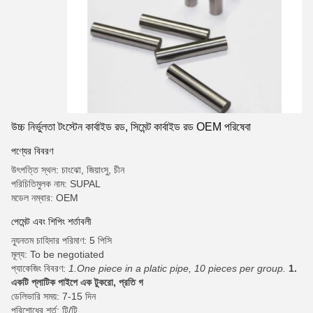
উচ্চ নির্ভুলতা টংস্টেন কার্বাইড রড, সিমেন্ট কার্বাইড রড OEM পরিষেবা
পণ্যের বিবরণ
উৎপত্তি স্থল: চাংঝো, জিয়াংসু, চীন
পরিচিতিমুলক নাম: SUPAL
মডেল নম্বার: OEM
পেমেন্ট এবং শিপিং শর্তাবলী
ন্যূনতম চাহিদার পরিমাণ: 5 পিসি
মূল্য: To be negotiated
প্যাকেজিং বিবরণ:
1.One piece in a platic pipe, 10 pieces per group.
1.
একটি প্লাটিক পাইপে এক টুকরো, প্রতি গ
ডেলিভারি সময়: 7-15 দিন
পরিশোধের শর্ত: টি/টি