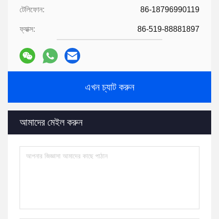
টেলিফোন:
86-18796990119
ফ্যাক্স:
86-519-88881897
এখন চ্যাট করুন
আমাদের মেইল ​​করুন