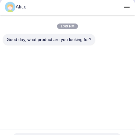
রাউটার বিট সঠিক কাঠের কাজের
কার্বাইড রাউটার বিট, ভারী কাঠের
Alice
অ্যাপ্লিকেশনগুলির জন্য
কাজের জন্য
সেরা দাম পান
সেরা দাম পান
1:49 PM
Good day, what product are you looking for?
Supal (Changzhou) Precision Tools Co.,Ltd
suzy@supaltools.com
86-18796990119
No.105 পুণান স্ট্রিট,Xixiashu টাউন,Xinbei জেলা,চ্যাংঝো সিটি,জিয়াংসু
প্রদেশ,চীন