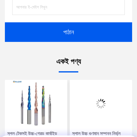
পাঠান
একই পণ্য
সুপল টেকসই উচ্চ-গ্রেড কার্বাইড
সুপাল উচ্চ গুণমান সম্পন্ন নির্ভুল