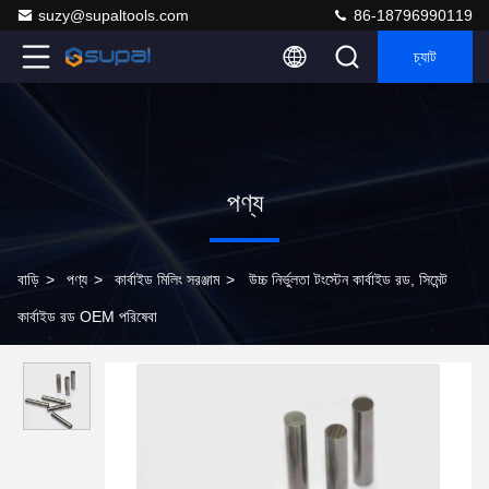
suzy@supaltools.com
86-18796990119
চ্যাট
পণ্য
বাড়ি
>
পণ্য
>
কার্বাইড মিলিং সরঞ্জাম
>
উচ্চ নির্ভুলতা টংস্টেন কার্বাইড রড, সিমেন্ট
কার্বাইড রড OEM পরিষেবা