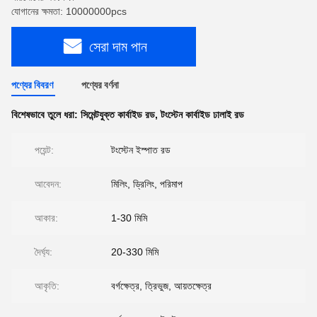
যোগানের ক্ষমতা: 10000000pcs
সেরা দাম পান
পণ্যের বিবরণ
পণ্যের বর্ণনা
বিশেষভাবে তুলে ধরা:
সিমেন্টযুক্ত কার্বাইড রড
,
টংস্টেন কার্বাইড ঢালাই রড
পয়েন্ট:
টংস্টেন ইস্পাত রড
আবেদন:
মিলিং, ড্রিলিং, পরিমাপ
আকার:
1-30 মিমি
দৈর্ঘ্য:
20-330 মিমি
আকৃতি:
বর্গক্ষেত্র, ত্রিভুজ, আয়তক্ষেত্র