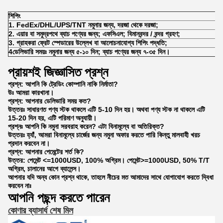
শিপিং
1. FedEx/DHL/UPS/TNT নমুনার জন্য, দরজা থেকে দরজা;
2. এয়ার বা সমুদ্রপথে ব্যাচ পণ্যের জন্য; এফসিএল; বিমানবন্দর / বন্দর গ্রহণ;
3. গ্রাহকরা ফ্রেট স্পেডারের উল্লেখ বা আলোচনাযোগ্য শিপিং পদ্ধতি;
4ডেলিভারি সময়ঃ নমুনার জন্য ৫-১০ দিন; ব্যাচ পণ্যের জন্য ৭-৩৫ দিন।
প্রায়শই জিজ্ঞাসিত প্রশ্ন
প্রশ্ন: আপনি কি ট্রেডিং কোম্পানি নাকি নির্মাতা?
উঃ আমরা কারখানা।
প্রশ্ন: আপনার ডেলিভারি সময় কত?
উত্তরঃ সাধারণত পণ্য স্টক থাকলে এটি 5-10 দিন হয়। অথবা পণ্য স্টক না থাকলে এটি
15-20 দিন হয়, এটি পরিমাণ অনুযায়ী।
প্রশ্নঃ আপনি কি নমুনা সরবরাহ করেন? এটা বিনামূল্যে বা অতিরিক্ত?
উত্তরঃ হ্যাঁ, আমরা বিনামূল্যে চার্জের জন্য নমুনা অফার করতে পারি কিন্তু মালবাহী খরচ
প্রদান করবেন না।
প্রশ্ন: আপনার পেমেন্টের শর্ত কি?
উত্তর: পেমেন্ট <=1000USD, 100% অগ্রিম। পেমেন্ট>=1000USD, 50% T/T
অগ্রিম, চালানের আগে ব্যালেন্স।
আপনার যদি অন্য কোন প্রশ্ন থাকে, তাহলে নীচের মত আমাদের সাথে যোগাযোগ করতে দ্বিধা
করবেন নাঃ
আপনি পছন্দ করতে পারেন
কোণার ব্যাসার্ধ শেষ মিল