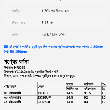
প্যাকিং:
1 পিসি/ প্লাস্টিকের বাক্স
বিতরণ সময়:
5-15 দিন
মেশিন:
ওয়াল্টার গ্রিডিং মেশিন
55 এইচআরসি কার্বাইড ফ্ল্যাট এন্ড মিল অ্যালোয় প্রক্রিয়াকরণের জন্য আকার 1-20mm
দৈর্ঘ্য 50-150mm
পণ্যের বর্ণনা
উপাদানঃ HRC55
উপকরণঃ YL10.2১০০% প্রাথমিক টংস্টেন খনি
মিশ্রণ, তামা, সাধারণ ছাঁচ ইস্পাত প্রক্রিয়াকরণের জন্য উপযুক্ত।
ঘনত্ব
কঠোরতা
Co বিষ
এইচআরসি
গ্রেড
জি/সিএম৩
এইচআরএ
%
৪৫ এইচআরসি
YG10X
14.5
91.5
10
৫৫ এইচআরসি
ZK30UF
14.5
92
10
৬৫ এইচআরসি
GU25UF
14.5
93
12