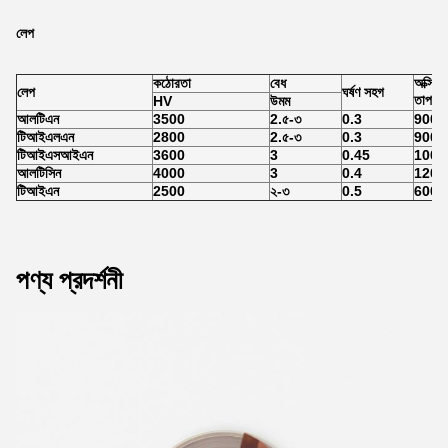
লেপ
কঠোরতা
বেধ
অক্সিড
লেপ
ঘর্ষণ সহগ
তাপমাত
HV
উমম
আলটিএন
3500
2.৫-৩
0.3
900
টিআইএলএন
2800
2.৫-৩
0.3
900
টিআইএসআইএন
3600
3
0.45
1000
আলটিসিন
4000
3
0.4
1200
টিআইএন
2500
২-৩
0.5
600
পণ্য প্রদর্শনী