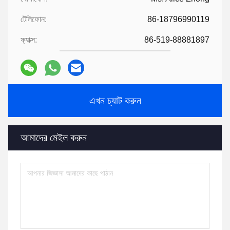
টেলিফোন:
86-18796990119
ফ্যাক্স:
86-519-88881897
এখন চ্যাট করুন
আমাদের মেইল ​​করুন