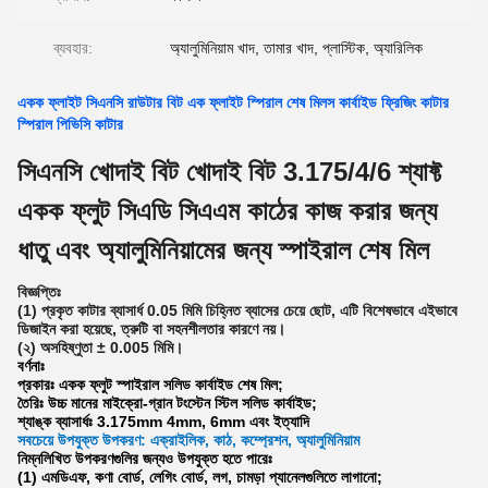
ব্যবহার:
অ্যালুমিনিয়াম খাদ, তামার খাদ, প্লাস্টিক, অ্যারিলিক
একক ফ্লাইট সিএনসি রাউটার বিট এক ফ্লাইট স্পিরাল শেষ মিলস কার্বাইড ফ্রিজিং কাটার
স্পিরাল পিভিসি কাটার
সিএনসি খোদাই বিট খোদাই বিট 3.175/4/6 শ্যাফ্ট
একক ফ্লুট সিএডি সিএএম কাঠের কাজ করার জন্য
ধাতু এবং অ্যালুমিনিয়ামের জন্য স্পাইরাল শেষ মিল
বিজ্ঞপ্তিঃ
(1) প্রকৃত কাটার ব্যাসার্ধ 0.05 মিমি চিহ্নিত ব্যাসের চেয়ে ছোট, এটি বিশেষভাবে এইভাবে
ডিজাইন করা হয়েছে, ত্রুটি বা সহনশীলতার কারণে নয়।
(২) অসহিষ্ণুতা ± 0.005 মিমি।
বর্ণনাঃ
প্রকারঃ একক ফ্লুট স্পাইরাল সলিড কার্বাইড শেষ মিল;
তৈরিঃ উচ্চ মানের মাইক্রো-গ্রান টংস্টেন স্টিল সলিড কার্বাইড;
শ্যাঙ্ক ব্যাসার্ধঃ 3.175mm 4mm, 6mm এবং ইত্যাদি
সবচেয়ে উপযুক্ত উপকরণ: এক্রাইলিক, কাঠ, কম্প্রেশন, অ্যালুমিনিয়াম
নিম্নলিখিত উপকরণগুলির জন্যও উপযুক্ত হতে পারেঃ
(1) এমডিএফ, কণা বোর্ড, লেগিং বোর্ড, লগ, চামড়া প্যানেলগুলিতে লাগানো;