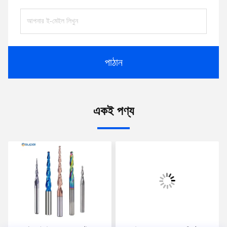
পাঠান
একই পণ্য