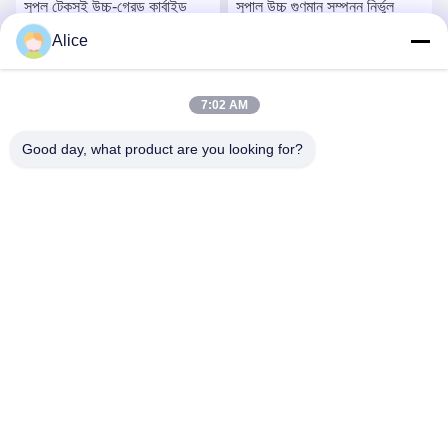
সুপল টেকসই উচ্চ-গ্রেড কার্বাইড
সুপাল উচ্চ গুণমান সম্পন্ন নির্ভুল
রাউটার বিট সঠিক কাঠের কাজের
কার্বাইড রাউটার বিট, ভারী কাঠের
Alice
অ্যাপ্লিকেশনগুলির জন্য
কাজের জন্য
সেরা দাম পান
সেরা দাম পান
7:02 AM
Good day, what product are you looking for?
Supal (Changzhou) Precision Tools Co.,Ltd
suzy@supaltools.com
86-18796990119
No.105 পুণান স্ট্রিট,Xixiashu টাউন,Xinbei জেলা,চ্যাংঝো সিটি,জিয়াংসু
প্রদেশ,চীন