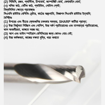
(2) পিভিসি, রজন, প্লাস্টিক, চিপবোর্ড, কম্পোজিট বোর্ড, মেলামাইন বোর্ড;
(৩) সলিড কাঠ, নেটিভ কাঠ, প্লাইউড, লোটাস প্লেট;
নিম্নলিখিত ক্ষেত্রে প্রযোজ্যঃ
সিএনসি রাউটার মেশিনিং সেন্টার, কাঠের যন্ত্রপাতি, বিজ্ঞাপন সিএনসি রাউটার ইত্যাদি;
বৈশিষ্ট্যঃ
(1) উপরের এবং নীচের ব্লেডগুলির চমৎকার সমন্বয়, SHARP কাটিয়া প্রান্ত;
(২) উচ্চ নির্ভুলতা পিচ্ছিল এবং পোলিশ, উচ্চ ঘর্ষণ প্রতিরোধের এবং তাপমাত্রা প্রতিরোধের,
ভাল অনমনীয়তা, ভাঙ্গতে সহজ নয়;
(3) আপ এবং ডাউন স্পাইরাল মেশিনিংয়ের জন্য কোনও বোর নেই;
(4) উচ্চ কর্মক্ষমতা, কাজের দক্ষতা বৃদ্ধি, খরচ কমাতে