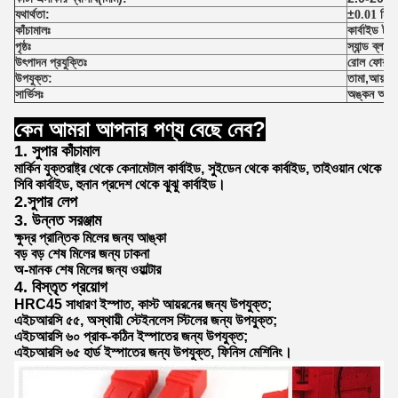
যথার্থতা:
±
0.01 মিমি
কাঁচামালঃ
কার্বাইড টপ
পৃষ্ঠঃ
স্যান্ড ব্লা
উৎপাদন প্রযুক্তিঃ
রোল ফোরড
উপযুক্ত
:
তামা,আয়রন,ক
সার্ভিসঃ
অঙ্কন অনুযা
কেন আমরা আপনার পণ্য বেছে নেব?
1. সুপার কাঁচামাল
মার্কিন যুক্তরাষ্ট্র থেকে কেনামেটাল কার্বাইড, সুইডেন থেকে কার্বাইড, তাইওয়ান থেকে
সিবি কার্বাইড, হুনান প্রদেশ থেকে ঝুঝু কার্বাইড।
2.
সুপার লেপ
3. উন্নত সরঞ্জাম
ক্ষুদ্র প্রান্তিক মিলের জন্য আঙ্কা
বড় বড় শেষ মিলের জন্য ঢাকনা
অ-মানক শেষ মিলের জন্য ওয়াল্টার
4. বিস্তৃত প্রয়োগ
HRC45 সাধারণ ইস্পাত, কাস্ট আয়রনের জন্য উপযুক্ত;
এইচআরসি ৫৫, অস্থায়ী স্টেইনলেস স্টিলের জন্য উপযুক্ত;
এইচআরসি ৬০ প্রাক-কঠিন ইস্পাতের জন্য উপযুক্ত;
এইচআরসি ৬৫ হার্ড ইস্পাতের জন্য উপযুক্ত, ফিনিস মেশিনিং।