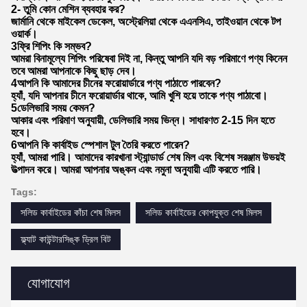
2- তুমি কোন মেশিন ব্যবহার কর?
জার্মানি থেকে মাইকেল ডেকেল, অস্ট্রেলিয়া থেকে এএনসিএ, তাইওয়ান থেকে টপ
ওয়ার্ক।
3ফ্রি শিপিং কি সম্ভব?
আমরা বিনামূল্যে শিপিং পরিষেবা দিই না, কিন্তু আপনি যদি বড় পরিমাণে পণ্য কিনেন
তবে আমরা আপনাকে কিছু ছাড় দেব।
4আপনি কি আমাদের চীনের ফরোয়ার্ডারে পণ্য পাঠাতে পারবেন?
হ্যাঁ, যদি আপনার চীনে ফরোয়ার্ডার থাকে, আমি খুশি হয়ে তাকে পণ্য পাঠাবো।
5ডেলিভারি সময় কেমন?
আকার এবং পরিমাণ অনুযায়ী, ডেলিভারি সময় ভিন্ন। সাধারণত 2-15 দিন হতে
হবে।
6আপনি কি কার্বাইড স্পেশাল টুল তৈরি করতে পারেন?
হ্যাঁ, আমরা পারি। আমাদের কারখানা স্ট্যান্ডার্ড শেষ মিল এবং বিশেষ সরঞ্জাম উভয়ই
উত্পাদন করে। আমরা আপনার অঙ্কন এবং নমুনা অনুযায়ী এটি করতে পারি।
Tags:
সলিড কার্বাইডের কাঁচা শেষ মিলস
সলিড কার্বাইডের কোপযুক্ত শেষ মিলস
ফ্ল্যাট কাউন্টারসিঙ্ক ড্রিল বিট
যোগাযোগ