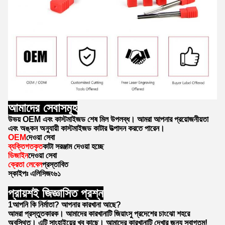
আমাদের সেবাসমূহ
উভয় OEM এবং কাস্টমাইজড শেষ মিল উপলব্ধ। আমরা আপনার প্রয়োজনীয়তা
এবং অঙ্কন অনুযায়ী কাস্টমাইজড কাটার উত্পাদন করতে পারেন।
OEM
দেওয়া সেবা
ব্যক্তিগতকৃত
কাটা সরঞ্জাম দেওয়া হচ্ছে
ডিজাইন
দেওয়া সেবা
ক্রেতা লেবেল
প্রস্তাবিত
স্কাইপঃ এলিসিজং৬১
প্রায়শই জিজ্ঞাসিত প্রশ্ন
1আপনি কি নির্মাতা? আপনার কারখানা আছে?
আমরা প্রস্তুতকারক। আমাদের কারখানাটি জিয়াংসু প্রদেশের চাংঝো শহরে
অবস্থিত। এটি সাংহাইয়ের খুব কাছে। আমাদের কারখানাটি দেখার জন্য স্বাগতম!