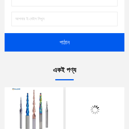
পাঠান
একই পণ্য