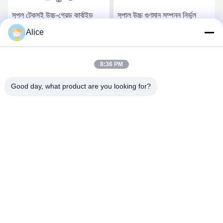
সুপল টেকসই উচ্চ-গ্রেড কার্বাইড
সুপাল উচ্চ গুণমান সম্পন্ন নির্ভুল
রাউটার বিট সঠিক কাঠের কাজের
কার্বাইড রাউটার বিট, ভারী কাঠের
Alice
অ্যাপ্লিকেশনগুলির জন্য
কাজের জন্য
সেরা দাম পান
সেরা দাম পান
8:36 PM
Good day, what product are you looking for?
Supal (Changzhou) Precision Tools Co.,Ltd
suzy@supaltools.com
86-18796990119
No.105 পুণান স্ট্রিট,Xixiashu টাউন,Xinbei জেলা,চ্যাংঝো সিটি,জিয়াংসু
প্রদেশ,চীন