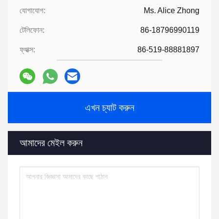
যোগাযোগ:
Ms. Alice Zhong
টেলিফোন:
86-18796990119
ফ্যাক্স:
86-519-88881897
এখন চ্যাট করুন
আমাদের মেইল ​​করুন