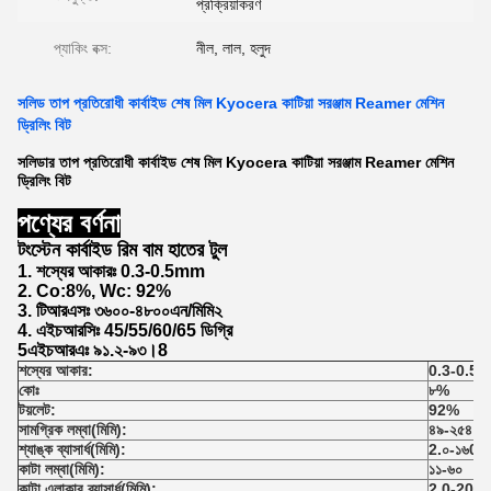
প্রক্রিয়াকরণ
প্যাকিং বক্স:
নীল, লাল, হলুদ
সলিড তাপ প্রতিরোধী কার্বাইড শেষ মিল Kyocera কাটিয়া সরঞ্জাম Reamer মেশিন
ড্রিলিং বিট
সলিডার তাপ প্রতিরোধী কার্বাইড শেষ মিল Kyocera কাটিয়া সরঞ্জাম Reamer মেশিন
ড্রিলিং বিট
পণ্যের বর্ণনা
টংস্টেন কার্বাইড রিম বাম হাতের টুল
1. শস্যের আকারঃ 0.3-0.5mm
2. Co:8%, Wc: 92%
3. টিআরএসঃ ৩৬০০-৪৮০০এন/মিমি২
4. এইচআরসিঃ 45/55/60/65 ডিগ্রি
5এইচআরএঃ ৯১.২-৯৩।8
শস্যের আকার:
0.3-0.5 মি
কোঃ
৮%
টয়লেট:
9
2
%
সামগ্রিক
লম্বা
(মিমি):
৪৯-২৫৪
শ্যাঙ্ক
ব্যাসার্ধ
(মিমি):
2.০-১৬0
কাটা
লম্বা
(মিমি):
১১-৬০
কাটা
এলাকার ব্যাসার্ধ
(মিমি):
2.0-20.0