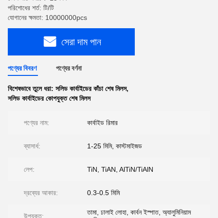
পরিশোধের শর্ত: টি/টি
যোগানের ক্ষমতা: 10000000pcs
সেরা দাম পান
পণ্যের বিবরণ
পণ্যের বর্ণনা
বিশেষভাবে তুলে ধরা:
সলিড কার্বাইডের কাঁচা শেষ মিলস
,
সলিড কার্বাইডের কোপযুক্ত শেষ মিলস
পণ্যের নাম:
কার্বাইড রিমার
ব্যাসার্ধ:
1-25 মিমি, কাস্টমাইজড
লেপ:
TiN, TiAN, AlTiN/TiAlN
দ্রব্যের আকার:
0.3-0.5 মিমি
তামা, ঢালাই লোহা, কার্বন ইস্পাত, অ্যালুমিনিয়াম
উপযুক্ত: