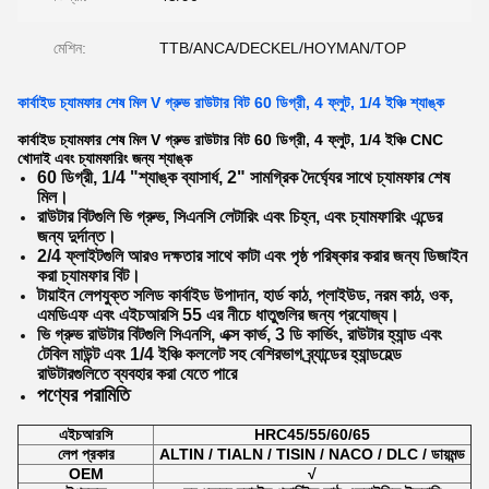
মেশিন:
TTB/ANCA/DECKEL/HOYMAN/TOP
কার্বাইড চ্যামফার শেষ মিল V গ্রুভ রাউটার বিট 60 ডিগ্রী, 4 ফ্লুট, 1/4 ইঞ্চি শ্যাঙ্ক
কার্বাইড চ্যামফার শেষ মিল V গ্রুভ রাউটার বিট 60 ডিগ্রী, 4 ফ্লুট, 1/4 ইঞ্চি CNC
খোদাই এবং চ্যামফারিং জন্য শ্যাঙ্ক
60 ডিগ্রী, 1/4 "শ্যাঙ্ক ব্যাসার্ধ, 2" সামগ্রিক দৈর্ঘ্যের সাথে চ্যামফার শেষ
মিল।
রাউটার বিটগুলি ভি গ্রুভ, সিএনসি লেটারিং এবং চিহ্ন, এবং চ্যামফারিং এন্ডের
জন্য দুর্দান্ত।
2/4 ফ্লাইটগুলি আরও দক্ষতার সাথে কাটা এবং পৃষ্ঠ পরিষ্কার করার জন্য ডিজাইন
করা চ্যামফার বিট।
টায়াইন লেপযুক্ত সলিড কার্বাইড উপাদান, হার্ড কাঠ, প্লাইউড, নরম কাঠ, ওক,
এমডিএফ এবং এইচআরসি 55 এর নীচে ধাতুগুলির জন্য প্রযোজ্য।
ভি গ্রুভ রাউটার বিটগুলি সিএনসি, এক্স কার্ভ, 3 ডি কার্ভিং, রাউটার হ্যান্ড এবং
টেবিল মাউন্ট এবং 1/4 ইঞ্চি কললেট সহ বেশিরভাগ ব্র্যান্ডের হ্যান্ডহেল্ড
রাউটারগুলিতে ব্যবহার করা যেতে পারে
পণ্যের পরামিতি
এইচআরসি
HRC45/55/60/65
লেপ প্রকার
ALTIN / TIALN / TISIN / NACO / DLC / ডায়মন্ড
OEM
√