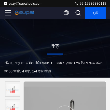
suzy@supaltools.com
86-18796990119
চ্যাট
পণ্য
বাড়ি
>
পণ্য
>
কার্বাইড মিলিং সরঞ্জাম
>
কার্বাইড চ্যামফার শেষ মিল V গ্রুভ রাউটার
বিট 60 ডিগ্রী, 4 ফ্লুট, 1/4 ইঞ্চি শ্যাঙ্ক