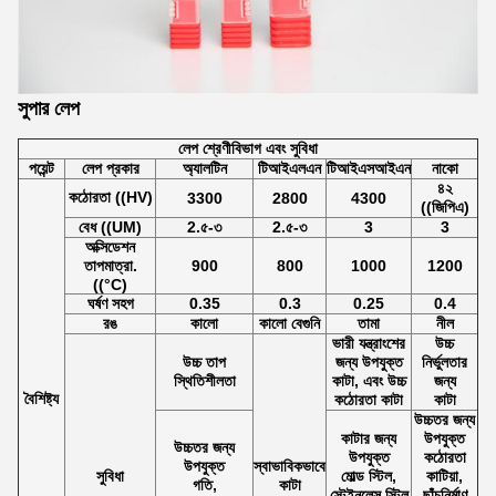
সুপার লেপ
লেপ শ্রেণীবিভাগ এবং সুবিধা
পয়েন্ট
লেপ প্রকার
অ্যালটিন
টিআইএলএন
টিআইএসআইএন
নাকো
৪২
কঠোরতা ((HV)
3300
2800
4300
((জিপিএ)
বেধ ((UM)
2.৫-৩
2.৫-৩
3
3
অক্সিডেশন
তাপমাত্রা.
900
800
1000
1200
((°C)
ঘর্ষণ সহগ
0.35
0.3
0.25
0.4
রঙ
কালো
কালো বেগুনি
তামা
নীল
ভারী যন্ত্রাংশের
উচ্চ
উচ্চ তাপ
জন্য উপযুক্ত
নির্ভুলতার
স্থিতিশীলতা
কাটা, এবং উচ্চ
জন্য
বৈশিষ্ট্য
কঠোরতা কাটা
কাটা
উচ্চতর জন্য
কাটার জন্য
উপযুক্ত
উচ্চতর জন্য
উপযুক্ত
কঠোরতা
উপযুক্ত
স্বাভাবিকভাবে
সুবিধা
মোল্ড স্টিল,
কাটিয়া,
গতি,
কাটা
স্টেইনলেস স্টিল
ছাঁচনির্মাণ