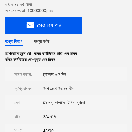
পরিশোধের শর্ত: টি/টি
যোগানের ক্ষমতা: 10000000pcs
সেরা দাম পান
পণ্যের বিবরণ
পণ্যের বর্ণনা
বিশেষভাবে তুলে ধরা:
সলিড কার্বাইডের কাঁচা শেষ মিলস
,
সলিড কার্বাইডের কোপযুক্ত শেষ মিলস
মডেল নম্বার:
চ্যামফার এন্ড মিল
প্রক্রিয়াকরণ:
ইস্পাত/স্টেইনলেস স্টীল
লেপ:
টিয়ালন, আলটিন, টিসিন, ন্যানো
বাঁশি:
2/4 বাঁশি
ডিগ্রী:
45/90