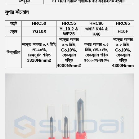
উপযুক্ত
সব ধরনের ম্যাটেল প্লাস্টিক কাঠ এক্রাইলিক ইত্যাদি
সুপার কাঁচামাল
পয়েন্ট
HRC50
HRC55
HRC60
HRC65
YL10.2 &
জার্মানি K44 &
গ্রেড
YG10X
H10F
WF25
K40
শস্যের আকার
শস্যের আকার
শস্যের আকার ০.৭ মিমি,
কণার আকার ০.৫
০.৬ মিমি,
০.৫ মিমি,
কো-১০%,
মিমি, কো-১২%,
Co10%,
Co10%,
বিস্তারিত
ফ্লেক্সুরাল শক্তি
ফ্লেক্সুরাল
ফ্লেক্সুরাল শক্তি
ফ্লেক্সুরাল
3320N/mm2
শক্তি
৪৩০০এন/এমএম২
শক্তি
4000N/mm2
4300N/mm