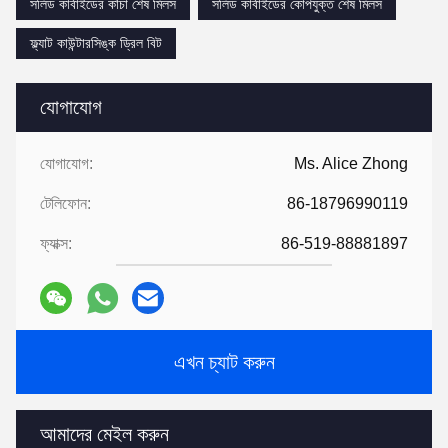
সলিড কার্বাইডের কাঁচা শেষ মিলস
সলিড কার্বাইডের কোপযুক্ত শেষ মিলস
ফ্ল্যাট কাউন্টারসিঙ্ক ড্রিল বিট
যোগাযোগ
যোগাযোগ:
Ms. Alice Zhong
টেলিফোন:
86-18796990119
ফ্যাক্স:
86-519-88881897
এখন চ্যাট করুন
আমাদের মেইল ​​করুন