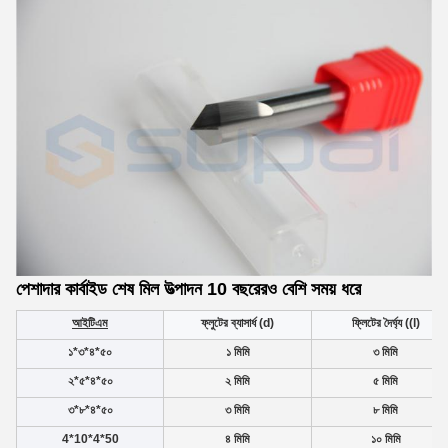
পেশাদার কার্বাইড শেষ মিল উত্পাদন 10 বছরেরও বেশি সময় ধরে
আইটিএম
ফ্লুটের ব্যাসার্ধ (d)
ফ্লিটের দৈর্ঘ্য ((l)
১*৩*৪*৫০
১ মিমি
৩ মিমি
২*৫*৪*৫০
২ মিমি
৫ মিমি
৩*৮*৪*৫০
৩ মিমি
৮ মিমি
4*10*4*50
৪ মিমি
১০ মিমি