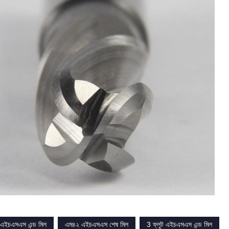
র এইচএসএস এন্ড মিল
এম৪২ এইচএসএস শেষ মিল
3 ফ্লুট এইচএসএস এন্ড মিল