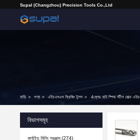
Supal (Changzhou) Precision Tools Co.,Ltd
বাড়ি
>
পণ্য
>
এইচএসএস ফ্রিজিং টুলস
>
4ব্লেড হাই স্পিড স্টীল মোল্ড এই
বিভাগসমূহ
কার্বাইড মিলিং সরঞ্জাম
(274)