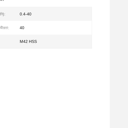
িমি):
0.4-40
গভীরতা:
40
M42 HSS