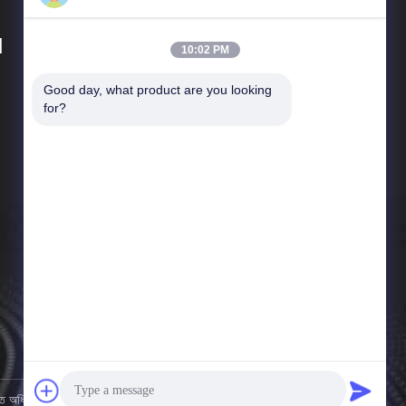
d
10:02 PM
Good day, what product are you looking 
দ্রুত লিঙ্ক
for?
কোম্পানির প্রোফাইল
কারখানা পরিদর্শন
গুণমান নিয়ন্ত্রণ
খবর
সাইট ম্যাপ
গোপনীয়তা নীতি
 অধিকার সংরক্ষিত.