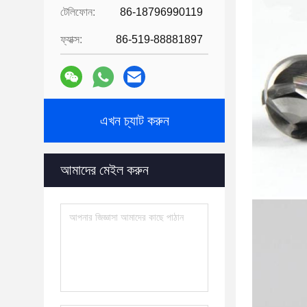
টেলিফোন:
86-18796990119
ফ্যাক্স:
86-519-88881897
এখন চ্যাট করুন
আমাদের মেইল ​​করুন