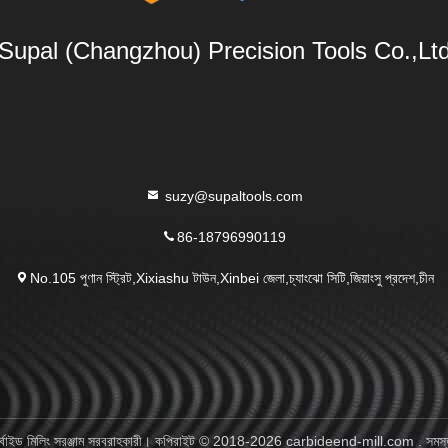
Supal (Changzhou) Precision Tools Co.,Lt
suzy@supaltools.com
86-18796990119
No.105 পুণান স্ট্রিট,Xixiashu টাউন,Xinbei জেলা,চ্যাংঝো সিটি,জিয়াংসু প্রদেশ,চীন
ার্বাইড মিলিং সরঞ্জাম সরবরাহকারী। কপিরাইট © 2018-2026 carbideend-mill.com . সমস্ত