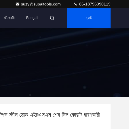
suzy@supaltools.com
86-18796990119
ঘটনাবলী
চ্যাট
Bengali
্পিড স্টীল মোল্ড এইচএসএস শেষ মিল কোবাল্ট ধারণকারী