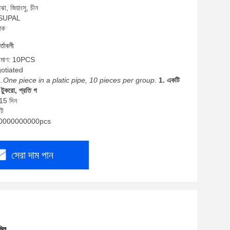
ো, জিয়াংসু, চীন
: SUPAL
াক
র্তাবলী
পরিমাণ: 10PCS
gotiated
1.One piece in a platic pipe, 10 pieces per group.
1. একটি
টুকরো, প্রতি গ
-15 দিন
টি
: 10000000000pcs
সেরা দাম পান
মিল