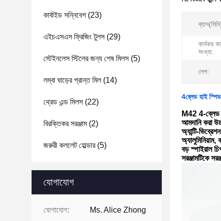
কার্বাইড সন্নিবেশ
(23)
ব্যাস(মিমি
এইচএসএস ফ্রিজিং টুলস
(29)
কার্যকর কা
সংখ্যা:
স্টেইনলেস স্টিলের জন্য শেষ মিলস
(5)
লেপ:
লম্বা ঘাড়ের প্রান্ত মিল
(14)
4ব্লেড হাই স্পিড
থ্রেড এন্ড মিলস
(22)
M42 4-ব্লেড হে
আমদানি করা উচ্
বিরক্তিকর সরঞ্জাম
(2)
অ্যান্টি-ভিব্রেশ
অ্যালুমিনিয়াম,
জরুরী কললেট হোল্ডার
(5)
বড় স্পাইরাল চ
সরঞ্জামটিকে সর
যোগাযোগ
যোগাযোগ:
Ms. Alice Zhong