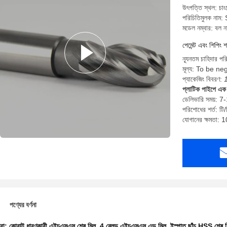
উৎপত্তি স্থল: চাংঝ
পরিচিতিমুলক নাম
মডেল নম্বার: বল ন
পেমেন্ট এবং শিপিং শ
ন্যূনতম চাহিদার 
মূল্য: To be ne
প্যাকেজিং বিবরণ:
প্লাটিক পাইপে এক 
ডেলিভারি সময়: 7
পরিশোধের শর্ত: টি/
যোগানের ক্ষমতা
পণ্যের বর্ণনা
ধরা:
কোবাল্ট ধারণকারী এইচএসএস শেষ মিল
,
4 ব্লেড এইচএসএস এন্ড মিল
,
ইস্পাত ছাঁচ HSS শেষ 