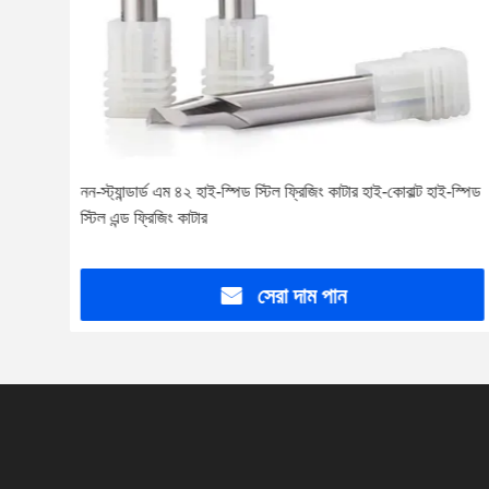
শেষ
নন-স্ট্যান্ডার্ড এম ৪২ হাই-স্পিড স্টিল ফ্রিজিং কাটার হাই-কোবাল্ট হাই-স্পিড
স্টিল এন্ড ফ্রিজিং কাটার
সেরা দাম পান