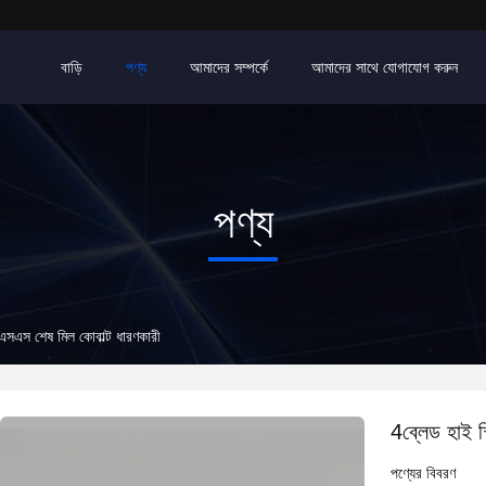
বাড়ি
পণ্য
আমাদের সম্পর্কে
আমাদের সাথে যোগাযোগ করুন
পণ্য
চএসএস শেষ মিল কোবাল্ট ধারণকারী
4ব্লেড হাই স
পণ্যের বিবরণ