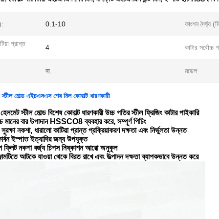
):
0.1-10
ফাংশন দৈর্ঘ্য (ম
টিয়া প্রান্ত
4
কাটার সর্বোচ্চ 
না.
মডেল:
 স্টীল মোল্ড এইচএসএস শেষ মিল কোবাল্ট ধারণকারী
লমেট স্টীল মোল্ড বিশেষ কোবাল্ট ধারণকারী উচ্চ গতির স্টীল ফ্রিজিং কাটার পাইকারি
চ মানের বার উপাদান HSSCO8 ব্যবহার করে, সম্পূর্ণ পিচিং
ন সুরক্ষা নকশা, ধারালো কাটিয়া প্রান্ত প্রক্রিয়াকরণ দক্ষতা এবং নির্ভুলতা উন্নত
 কার্বন ইস্পাত ইত্যাদির জন্য উপযুক্ত
িপ ফ্লিট নকশা বর্জ্য চিপস নিষ্কাশন আরো অনুকূল
ঞ্জামটিতে আটকে যাওয়া থেকে বিরত রাখে এবং উত্পাদন দক্ষতা ব্যাপকভাবে উন্নত করে