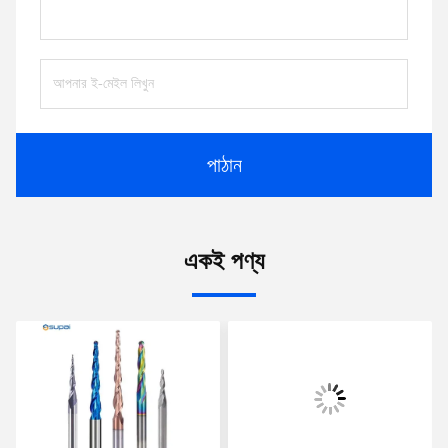
পাঠান
একই পণ্য