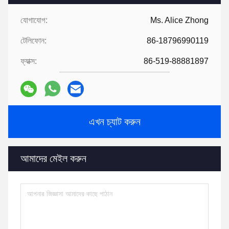
যোগাযোগ:
Ms. Alice Zhong
টেলিফোন:
86-18796990119
ফ্যাক্স:
86-519-88881897
এখন চ্যাট করুন
আমাদের মেইল ​​করুন