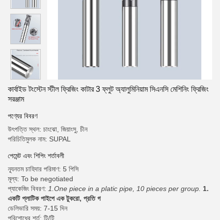
কার্বাইড টংস্টেন স্টীল ফ্রিজিং কাটার 3 ফ্লুট অ্যালুমিনিয়াম সিএনসি মেশিনিং ফ্রিজিং
সরঞ্জাম
পণ্যের বিবরণ
উৎপত্তি স্থল: চাংঝো, জিয়াংসু, চীন
পরিচিতিমুলক নাম: SUPAL
পেমেন্ট এবং শিপিং শর্তাবলী
ন্যূনতম চাহিদার পরিমাণ: 5 পিসি
মূল্য: To be negotiated
প্যাকেজিং বিবরণ:
1.One piece in a platic pipe, 10 pieces per group.
1.
একটি প্লাটিক পাইপে এক টুকরো, প্রতি গ
ডেলিভারি সময়: 7-15 দিন
পরিশোধের শর্ত: টি/টি