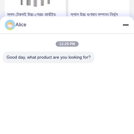
সুপল টেকসই উচ্চ-গ্রেড কার্বাইড
সুপাল উচ্চ গুণমান সম্পন্ন নির্ভুল
রাউটার বিট সঠিক কাঠের কাজের
কার্বাইড রাউটার বিট, ভারী কাঠের
Alice
অ্যাপ্লিকেশনগুলির জন্য
কাজের জন্য
সেরা দাম পান
সেরা দাম পান
12:29 PM
Good day, what product are you looking for?
Supal (Changzhou) Precision Tools Co.,Ltd
suzy@supaltools.com
86-18796990119
No.105 পুণান স্ট্রিট,Xixiashu টাউন,Xinbei জেলা,চ্যাংঝো সিটি,জিয়াংসু
প্রদেশ,চীন