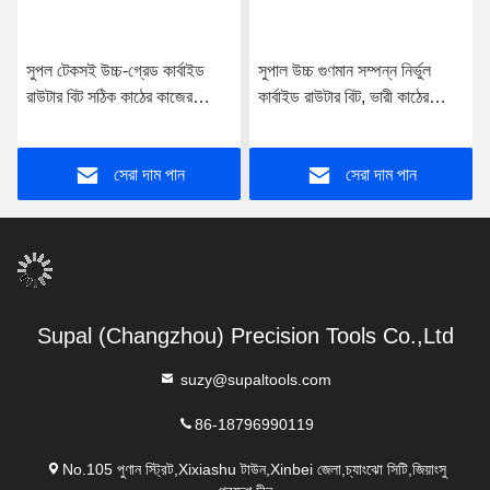
সুপল টেকসই উচ্চ-গ্রেড কার্বাইড
সুপাল উচ্চ গুণমান সম্পন্ন নির্ভুল
রাউটার বিট সঠিক কাঠের কাজের
কার্বাইড রাউটার বিট, ভারী কাঠের
অ্যাপ্লিকেশনগুলির জন্য
কাজের জন্য
সেরা দাম পান
সেরা দাম পান
Supal (Changzhou) Precision Tools Co.,Ltd
suzy@supaltools.com
86-18796990119
No.105 পুণান স্ট্রিট,Xixiashu টাউন,Xinbei জেলা,চ্যাংঝো সিটি,জিয়াংসু