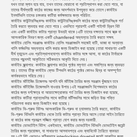
যখন তারা ম্লান হয়ে যায়, তখন তাদের ঘোরানো বা প্রতিস্থাপন করা যেতে পারে, যা
তাদের দীর্ঘস্থায়ী কাঠের কাজের জন্য আদর্শভাবে উপযুক্ত করে তোলে।কার্বাইড
ইনসার্টগুলি তাদের চমৎকার কাটিয়া কর্মক্ষমতার জন্য পরিচিত.
কার্বাইড কাউন্টারসিঙ্কসঃ কার্বাইড কাউন্টারসিঙ্কগুলি কাঠের মধ্যে কাউন্টারসিঙ্ক গর্ত
তৈরি করতে ব্যবহার করা যেতে পারে। এগুলিতে প্রায়শই একটি পাইলট ড্রিল বিট
এবং একটি কার্বাইড কাটার প্রান্ত উভয়ই থাকে।এটি তাদের দক্ষতার সাথে স্ক্রু বা
আলংকারিক বিবরণ জন্য একটি chamfered অভ্যন্তর তৈরি করতে সক্ষম.
কার্বাইড হোলিং সরঞ্জামঃ কার্বাইড হোলিং সরঞ্জামগুলি সহজেই বাটি, ভাজা বা অন্যান্য
খালি ফর্মগুলির অভ্যন্তর খালি করার জন্য ডিজাইন করা হয়েছে।তারা সাধারণত একটি
দীর্ঘ হ্যান্ডেল এবং প্রতিস্থাপনযোগ্য কার্বাইড কাটার সঙ্গে আসা, যা কাঠের টার্নারকে
তাদের পছন্দসই আকৃতিতে সঠিকভাবে আকৃতি দিতে দেয়।
কার্বাইড স্ক্র্যাপার: কার্বাইড স্ক্র্যাপার কাঠের পৃষ্ঠের মসৃণতা এবং সমাপ্তির জন্য ব্যবহৃত
হয়। তাদের তীক্ষ্ণ কার্বাইড ব্লেড টিপগুলি কাঠের পৃষ্ঠের কোনও ছিদ্র বা অসম্পূর্ণতা
কার্যকরভাবে সরিয়ে দেয়।
কার্বাইড মর্টাইজিং চিজেলসঃ আপনি যদি মর্টাইজ তৈরির জন্য সরঞ্জাম খুঁজছেন তবে
কার্বাইড মর্টাইজিং চিজেলগুলি যাওয়ার উপায়।এই সরঞ্জামগুলি বিশেষভাবে কাঠের
কাঠের জন্য বর্গক্ষেত্র বা আয়তক্ষেত্রাকার গর্ত তৈরির জন্য ডিজাইন করা হয়েছে,
কার্বাইড কাটিয়া প্রান্তগুলির সাথে কাটিয়া মর্টিসগুলির সাথে জড়িত উচ্চ শক্তি
পরিচালনা করার জন্য ডিজাইন করা হয়েছে।
কার্বাইড ভি-গ্রুভ বিটসঃ আলংকারিক ভি-গ্রুভ বা চ্যামফার তৈরি করতে, কার্বাইড
ভি-গ্রুভ বিটগুলি কার্বাইড থেকে তৈরি কাটার প্রান্ত দিয়ে আসে।তারা সাইন তৈরিতে
বা কাঠের কাজ প্রকল্পে সজ্জিত প্রান্ত যোগ করার জন্য দরকারী.
কার্বাইড ডোভটেইল বিটস: একইভাবে, কার্বাইড ডোভটেইল বিটগুলি ডোভটেইল জয়েন্ট
তৈরির জন্য প্রয়োজন, যা সাধারণত আসবাবপত্র এবং ক্যাবিনেট তৈরিতে ব্যবহৃত
হয়।এই বিট এছাড়াও সঠিকভাবে interlocking dovetail জয়েন্ট আকৃতির জন্য