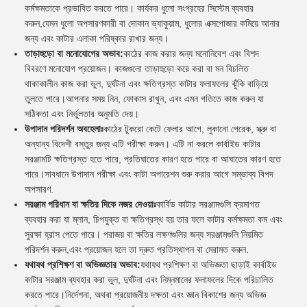
কর্মক্ষমতাকে প্রভাবিত করতে পারে। কার্যকর ধুলো সংগ্রহের সিস্টেম ব্যবহার
করুন,যেমন ধুলো অপসারণকারী বা দোকান ভ্যাকুয়াম, ধুলোর এক্সপোজার কমিয়ে আনার
জন্য এবং কাটার এলাকা পরিষ্কার রাখার জন্য।
তাড়াহুড়ো বা মনোযোগের অভাব:
কাঠের কাজ করার জন্য মনোনিবেশ এবং বিশদ
বিবরণে মনোযোগ প্রয়োজন। কাজগুলো তাড়াহুড়ো করে করা বা মন বিচলিত
থাকাকালীন কাজ করা ভুল, দুর্ঘটনা এবং ক্ষতিগ্রস্ত কাটার ফলাফলের ঝুঁকি বাড়িয়ে
তুলতে পারে।আপনার সময় নিন, ফোকাস রাখুন, এবং এমন গতিতে কাজ করুন যা
সঠিকতা এবং নির্ভুলতার অনুমতি দেয়।
উপাদান পরিদর্শন অবহেলাঃ
কাঠের টুকরো কেটে ফেলার আগে, লুকানো পেরেক, স্ক্রু বা
অন্যান্য বিদেশী বস্তুর জন্য এটি পরীক্ষা করুন। এটি না করলে কার্বাইড কাটার
সরঞ্জামটি ক্ষতিগ্রস্ত হতে পারে, প্রতিঘাতের কারণ হতে পারে বা আঘাতের কারণ হতে
পারে।সাবধানে উপাদান পরীক্ষা এবং কাটা অপারেশন শুরু করার আগে সম্ভাব্য বিপদ
অপসারণ.
সরঞ্জাম পরিধান বা ক্ষতির দিকে নজর দেওয়াঃ
কার্বিড কাটার সরঞ্জামগুলি ক্রমাগত
ব্যবহার করা যা ম্লান, চিপযুক্ত বা ক্ষতিগ্রস্থ হয় তার ফলে কাটার কর্মক্ষমতা কম এবং
সুরক্ষা হ্রাস পেতে পারে। পরাজয় বা ক্ষতির লক্ষণগুলির জন্য সরঞ্জামগুলি নিয়মিত
পরিদর্শন করুন,এবং প্রয়োজন হলে তা দ্রুত প্রতিস্থাপন বা মেরামত করুন.
যথাযথ প্রশিক্ষণ বা অভিজ্ঞতার অভাব:
যথাযথ প্রশিক্ষণ বা অভিজ্ঞতা ছাড়াই কার্বাইড
কাটার সরঞ্জাম ব্যবহার করা ভুল, দুর্ঘটনা এবং নিম্নমানের ফলাফলের দিকে পরিচালিত
করতে পারে।নির্দেশনা, অথবা প্রয়োজনীয় দক্ষতা এবং জ্ঞান বিকাশের জন্য অভিজ্ঞ