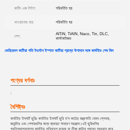
কাটিং এজ টাইপ:
পরিবর্তিত হয়
খাওয়ানোর হার:
পরিবর্তিত হয়
AlTiN, TiAIN, Naco, Tin, DLC,
লেপ:
কাস্টমাইজড
ভেরিয়েবল কাটিয়া গতি টংস্টেন ইস্পাত কাটিয়া প্রান্ত উপাদান সঙ্গে কার্বাইড শেষ মিল
পণ্যের বর্ণনাঃ
;
বৈশিষ্ট্যঃ
কার্বাইড ইনসার্ট ছুরিঃ কার্বাইড ইনসার্ট ছুরি হ'ল কাঠের যন্ত্রপাতি যেমন প্লেনার,
জয়েন্টার এবং শেপারগুলির জন্য ব্যবহৃত সাধারণ সরঞ্জাম।এই ছুরিগুলির
প্রতিস্থাপনযোগ্য কার্বাইড সন্নিবেশ রয়েছে যা তীক্ষ্ণ কাটার প্রান্ত সরবরাহ করে.