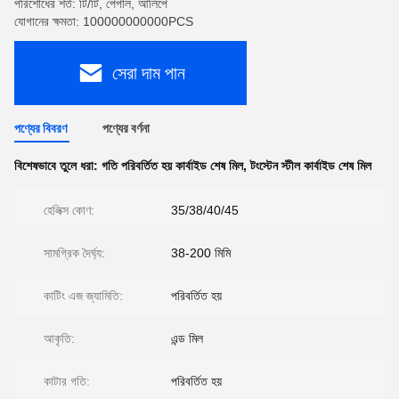
পরিশোধের শর্ত: টি/টি, পেপাল, আলিপে
যোগানের ক্ষমতা: 100000000000PCS
সেরা দাম পান
পণ্যের বিবরণ
পণ্যের বর্ণনা
বিশেষভাবে তুলে ধরা:
গতি পরিবর্তিত হয় কার্বাইড শেষ মিল
,
টংস্টেন স্টীল কার্বাইড শেষ মিল
হেলিক্স কোণ:
35/38/40/45
সামগ্রিক দৈর্ঘ্য:
38-200 মিমি
কাটিং এজ জ্যামিতি:
পরিবর্তিত হয়
আকৃতি:
এন্ড মিল
কাটার গতি:
পরিবর্তিত হয়