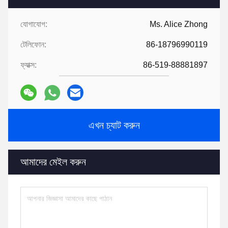
যোগাযোগ:
Ms. Alice Zhong
টেলিফোন:
86-18796990119
ফ্যাক্স:
86-519-88881897
এখন চ্যাট করুন
আমাদের মেইল ​​করুন