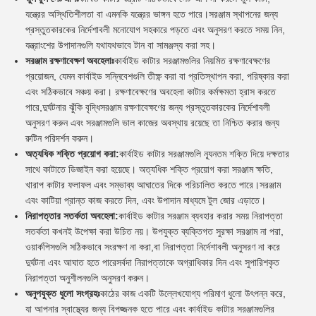
যন্ত্রের অস্থিতিশীলতা বা এমনকি যন্ত্রের ভাঙ্গন হতে পারে।সরঞ্জাম স্থাপনের জন্য
প্রস্তুতকারকের নির্দেশাবলী মনোযোগ সহকারে পড়তে এবং অনুসরণ করতে সময় নিন,
যন্ত্রাংশের উপাদানগুলি যথাযথভাবে টান বা সামঞ্জস্য করা সহ।
সরঞ্জাম রক্ষণাবেক্ষণ অবহেলাঃ
কার্বাইড কাটার সরঞ্জামগুলির নিয়মিত রক্ষণাবেক্ষণের
প্রয়োজন, যেমন কার্বাইড সন্নিবেশগুলি তীক্ষ্ণ করা বা প্রতিস্থাপন করা, পরিষ্কার করা
এবং সঠিকভাবে সঞ্চয় করা। রক্ষণাবেক্ষণের অবহেলা কাটার কর্মক্ষমতা হ্রাস করতে
পারে,দুর্ঘটনার ঝুঁকি বৃদ্ধিসরঞ্জাম রক্ষণাবেক্ষণের জন্য প্রস্তুতকারকের নির্দেশাবলী
অনুসরণ করুন এবং সরঞ্জামগুলি ভাল কাজের অবস্থায় রয়েছে তা নিশ্চিত করার জন্য
রুটিন পরিদর্শন করুন।
অত্যধিক শক্তি প্রয়োগ করা:
কার্বাইড কাটার সরঞ্জামগুলি ন্যূনতম শক্তি দিয়ে দক্ষতার
সাথে কাটাতে ডিজাইন করা হয়েছে। অত্যধিক শক্তি প্রয়োগ করা সরঞ্জাম ক্ষতি,
খারাপ কাটার ফলাফল এবং সম্ভাব্য আঘাতের দিকে পরিচালিত করতে পারে।সরঞ্জাম
এবং কাটিয়া প্রান্ত কাজ করতে দিন, এবং উপাদান মাধ্যমে টুল জোর এড়াতে।
নিরাপত্তার সতর্কতা অবহেলা:
কার্বাইড কাটার সরঞ্জাম ব্যবহার করার সময় নিরাপত্তা
সতর্কতা কখনই উপেক্ষা করা উচিত নয়। উপযুক্ত ব্যক্তিগত সুরক্ষা সরঞ্জাম না পরা,
ওয়ার্কপিসগুলি সঠিকভাবে সংরক্ষণ না করা,বা নিরাপত্তা নির্দেশাবলী অনুসরণ না করে
দুর্ঘটনা এবং আঘাত হতে পারেসর্বদা নিরাপত্তাকে অগ্রাধিকার দিন এবং সুপারিশকৃত
নিরাপত্তা অনুশীলনগুলি অনুসরণ করুন।
অনুপযুক্ত ধুলো সংগ্রহঃ
কাঠের কাজ একটি উল্লেখযোগ্য পরিমাণ ধুলো উৎপন্ন করে,
যা আপনার স্বাস্থ্যের জন্য বিপজ্জনক হতে পারে এবং কার্বাইড কাটার সরঞ্জামগুলির