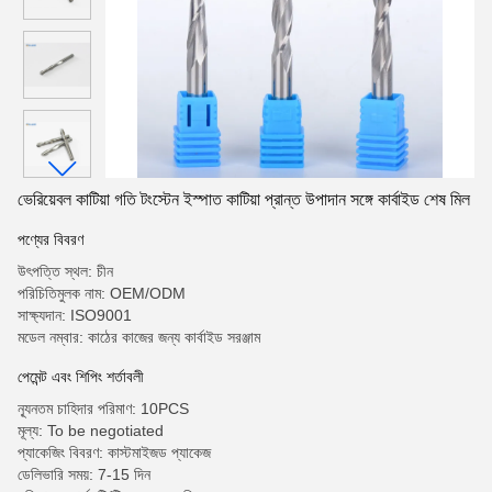
ভেরিয়েবল কাটিয়া গতি টংস্টেন ইস্পাত কাটিয়া প্রান্ত উপাদান সঙ্গে কার্বাইড শেষ মিল
পণ্যের বিবরণ
উৎপত্তি স্থল: চীন
পরিচিতিমুলক নাম: OEM/ODM
সাক্ষ্যদান: ISO9001
মডেল নম্বার: কাঠের কাজের জন্য কার্বাইড সরঞ্জাম
পেমেন্ট এবং শিপিং শর্তাবলী
ন্যূনতম চাহিদার পরিমাণ: 10PCS
মূল্য: To be negotiated
প্যাকেজিং বিবরণ: কাস্টমাইজড প্যাকেজ
ডেলিভারি সময়: 7-15 দিন