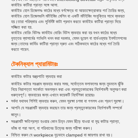
কার্বাইড কাটিয়া প্রান্ত সঙ্গে আসা.
কার্বাইড হোল চিজেলসঃ কাঠের মধ্যে বর্গক্ষেত্র বা আয়তক্ষেত্রাকার গর্ত তৈরির জন্য,
কার্বাইড হোল চিজেলগুলি মর্টাইজিং মেশিন বা একটি মর্টাইজিং সংযুক্তির সাথে ব্যবহৃত
হয়।তারা পরিষ্কার এবং সুনির্দিষ্ট কাটা প্রদান করতে কার্বাইড কাটিয়া প্রান্ত দিয়ে
সজ্জিত করা হয়.
কার্বাইড বোরিং বিটসঃ কার্বাইড বোরিং বিটস ব্যবহার করা হয় যখন কাঠের মধ্যে
বৃহত্তর ব্যাসার্ধের গর্তগুলি খনন করা দরকার, যেমন ডুয়েল বা হার্ডওয়্যার ইনস্টলেশনের
জন্য।তাদের কার্বিড কাটিয়া প্রান্ত দ্রুত এবং সঠিকভাবে কাঠের মধ্যে গর্ত তৈরি
করতে পারেন.
টেকনিক্যাল প্যারামিটারঃ
কার্বাইড কাটার যন্ত্রপাতি ব্যবহার করা
কার্বাইড কাটার সরঞ্জাম ব্যবহার করার সময়, সর্বোত্তম ফলাফলের জন্য ন্যূনতম ঝুঁকি
নিয়ে নিরাপত্তা সতর্কতা অবলম্বন করা এবং প্রস্তুতকারকের নির্দেশাবলী অনুসরণ করা
গুরুত্বপূর্ণ। ব্যবহারের জন্য এখানে কয়েকটি নির্দেশিকা রয়েছেঃ
সর্বদা যথাযথ পিপিই ব্যবহার করুন, যেমন সুরক্ষা চশমা বা গগলস এবং শ্রবণ সুরক্ষা।
আপনি যে সরঞ্জামটি ব্যবহার করছেন তার জন্য প্রস্তুতকারকের নির্দেশাবলী সম্পর্কে
জানুন।
সরঞ্জামটি ক্ষতিগ্রস্ত হওয়ার কোন চিহ্ন যেমন ছিঁড়ে যাওয়া বা মৃদু কাটার প্রান্ত,
ভাঁজ বা পরা অংশ, বা পরিধানের চিহ্নের জন্য পরীক্ষা করুন।
নিশ্চিত করুন যে workpiece দৃঢ়ভাবে clamped বা জায়গায় রাখা হয়।