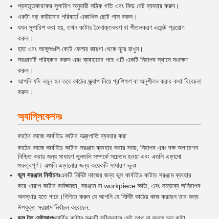
প্রস্তুতকারকের সুপারিশ অনুযায়ী সঠিক গতি এবং ফিড রেট ব্যবহার করুন।
একটা বড় কাটানোর পরিবর্তে একাধিক ছোট পাস করুন।
যখন সুপারিশ করা হয়, তখন কাটার তৈলাক্তকরণ বা শীতলকরণ এজেন্ট প্রয়োগ
করুন।
হাত এবং আঙ্গুলগুলি কেটে ফেলার জায়গা থেকে দূরে রাখুন।
সরঞ্জামটি পরিষ্কার করুন এবং ব্যবহারের পরে এটি একটি নিরাপদ স্থানে সংরক্ষণ
করুন।
আপনি যদি নতুন হন তবে কাঠের স্ক্র্যাপ নিয়ে প্রশিক্ষণ বা অনুশীলন করার কথা বিবেচনা
করুন।
অ্যাপ্লিকেশনঃ
কাঠের কাজে কার্বাইড কাটার যন্ত্রপাতি ব্যবহার করা
কাঠের কাজে কার্বাইড কাটার সরঞ্জাম ব্যবহার করার সময়, নিরাপদ এবং দক্ষ অপারেশন
নিশ্চিত করার জন্য সাধারণ ভুলগুলি সম্পর্কে সচেতন হওয়া এবং এগুলি এড়ানো
গুরুত্বপূর্ণ। এগুলি এড়ানোর জন্য কয়েকটি সাধারণ ভুলঃ
ভুল সরঞ্জাম নির্বাচনঃ
একটি নির্দিষ্ট কাজের জন্য ভুল কার্বাইড কাটার সরঞ্জাম ব্যবহার
করে খারাপ কাটার কর্মক্ষমতা, সরঞ্জাম বা workpiece ক্ষতি, এবং সম্ভাব্য অনিরাপদ
অবস্থার হতে পারে।নিশ্চিত করুন যে আপনি যে নির্দিষ্ট কাঠের কাজ করছেন তার জন্য
উপযুক্ত সরঞ্জাম নির্বাচন করেছেন.
ভুল টুল সেটআপঃ
কার্বিড কাটার যন্ত্রটি সঠিকভাবে সেট আপ না করলে ভুল কাটা,