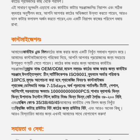
কাঠের শ্রমিকদের কাছ থেকে পরামর্শ।
এই সাধারণ ভুলগুলি এড়ানো এবং কার্বাইড কাটার সরঞ্জামগুলির নিরাপদ এবং সঠিক
ব্যবহার অনুশীলন করে, আপনি আপনার কাঠের অভিজ্ঞতা উন্নত করতে পারেন, আরও
ভাল কাটার ফলাফল অর্জন করতে পারেন,এবং একটি নিরাপদ কাজের পরিবেশ বজায়
রাখা.
কাস্টমাইজেশনঃ
আমাদের
কার্বাইড এন্ড মিল
কাঠের কাজ করার জন্য একটি নিখুঁত সমাধান প্রদান করে।
আমাদের কাস্টমাইজযোগ্য পরিষেবা দিয়ে, আপনি আপনার প্রয়োজনের জন্য সবচেয়ে
উপযুক্ত পণ্যটি পেতে পারেন। কাঠের কাজ করার জন্য আমাদের কার্বাইড
সরঞ্জামগুলি
ব্র্যান্ড নামঃ OEM/ODM
,
মডেল নম্বরঃ কাঠের কাজ করার জন্য কার্বাইড
সরঞ্জাম
,
উৎপত্তিস্থল: চীন
,
সার্টিফিকেশনঃ ISO9001
,
ন্যূনতম অর্ডার পরিমাণঃ
10PCS
,
মূল্যঃ আলোচনা করা হবে
,
প্যাকেজিং বিবরণঃ কাস্টমাইজড
প্যাকেজ
,
ডেলিভারি সময়ঃ 7-15days
,
অর্থ প্রদানের শর্তাবলীঃ টি/টি, পেপাল,
আলিপেই
,
সরবরাহের ক্ষমতাঃ 100000000000PCS
,
শাখার ব্যাসার্ধঃ ভিন্ন
ভিন্ন
,
উপাদানঃ টংস্টেন স্টিল
,
কাটার দিকঃ ভিন্ন ভিন্ন
,
মোট দৈর্ঘ্যঃ ৩৮-২০০ মিমি
,
এবং
হেলিক্স কোণঃ 35/38/40/45
আমাদের কার্বাইড শেষ মিলস জন্য নিখুঁত
হয়
ফ্রিজিং কাটার
,
রাউটার বিট
,
কাঠের জন্য রাউটার বিট
, এবং আরও অনেক কিছু।
আরও বিস্তারিত জানার জন্য এখনই আমাদের সাথে যোগাযোগ করুন!
সহায়তা ও সেবা: