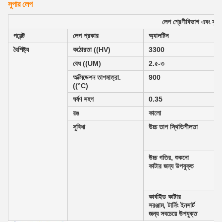
সুপার লেপ
লেপ শ্রেণীবিভাগ এবং সুবিধ
পয়েন্ট
লেপ প্রকার
অ্যালটিন
বৈশিষ্ট্য
কঠোরতা ((HV)
3300
বেধ ((UM)
2.৫-৩
অক্সিডেশন তাপমাত্রা.
900
((°C)
ঘর্ষণ সহগ
0.35
রঙ
কালো
সুবিধা
উচ্চ তাপ স্থিতিশীলতা
উচ্চ গতির, শুকনো
কাটার জন্য উপযুক্ত
কার্বাইড কাটার
সরঞ্জাম, টার্নিং ইনসার্ট
জন্য সবচেয়ে উপযুক্ত