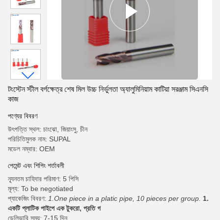
টংস্টেন স্টীল বর্গক্ষেত্র শেষ মিল উচ্চ নির্ভুলতা অ্যালুমিনিয়াম কাটিয়া সরঞ্জাম সিএনসি
কাজ
পণ্যের বিবরণ
উৎপত্তি স্থল: চাংঝো, জিয়াংসু, চীন
পরিচিতিমুলক নাম: SUPAL
মডেল নম্বার: OEM
পেমেন্ট এবং শিপিং শর্তাবলী
ন্যূনতম চাহিদার পরিমাণ: 5 পিসি
মূল্য: To be negotiated
প্যাকেজিং বিবরণ:
1.One piece in a platic pipe, 10 pieces per group.
1.
একটি প্লাটিক পাইপে এক টুকরো, প্রতি গ
ডেলিভারি সময়: 7-15 দিন