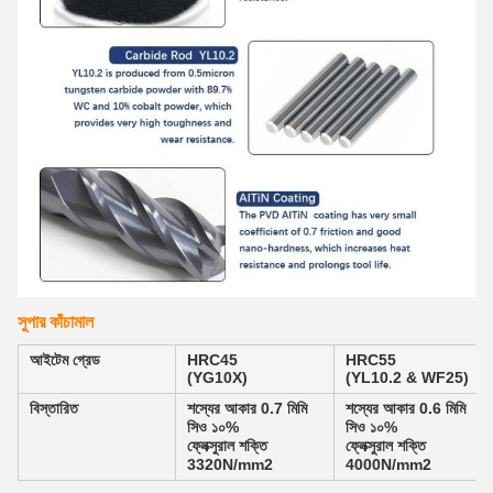
সুপার কাঁচামাল
আইটেম গ্রেড
HRC45
HRC55
(YG10X)
(YL10.2 & WF25)
বিস্তারিত
শস্যের আকার 0.7 মিমি
শস্যের আকার 0.6 মিমি
সিও ১০%
সিও ১০%
ফ্লেক্সুরাল শক্তি
ফ্লেক্সুরাল শক্তি
3320N/mm2
4000N/mm2