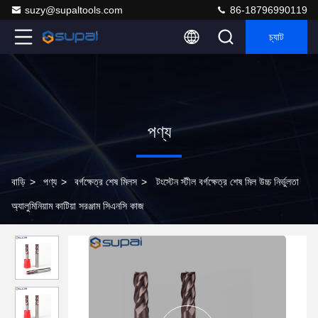
suzy@supaltools.com
86-18796990119
চ্যাট
পণ্য
বাড়ি
>
পণ্য
>
বর্গক্ষেত্র শেষ মিলস
>
টংস্টেন স্টীল বর্গক্ষেত্র শেষ মিল উচ্চ নির্ভুলতা
অ্যালুমিনিয়াম কাটিয়া সরঞ্জাম সিএনসি কাজ