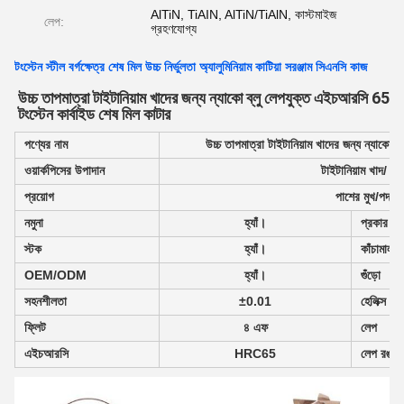
AlTiN, TiAIN, AlTiN/TiAlN, কাস্টমাইজ
লেপ:
গ্রহণযোগ্য
টংস্টেন স্টীল বর্গক্ষেত্র শেষ মিল উচ্চ নির্ভুলতা অ্যালুমিনিয়াম কাটিয়া সরঞ্জাম সিএনসি কাজ
উচ্চ তাপমাত্রা টাইটানিয়াম খাদের জন্য ন্যাকো ব্লু লেপযুক্ত এইচআরসি 65 
টংস্টেন কার্বাইড শেষ মিল কাটার
পণ্যের নাম
উচ্চ তাপমাত্রা টাইটানিয়াম খাদের জন্য ন্যাকো 
ওয়ার্কপিসের উপাদান
টাইটানিয়াম খাদ/ উচ
প্রয়োগ
পাশের মুখ/পদক্ষে
নমুনা
হ্যাঁ।
প্রকার
স্টক
হ্যাঁ।
কাঁচামাল
OEM/ODM
হ্যাঁ।
গুঁড়ো
সহনশীলতা
±0.01
হেলিক্স এঙ্
ফ্লিট
৪ এফ
লেপ
এইচআরসি
HRC65
লেপ রঙ