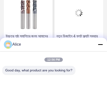
উচ্চতর পৃষ্ঠ সমাপ্তির জন্য আমাদের
নতুন ডিজাইন 4 ফ্লুট ফ্ল্যাট স্কয়ার
পেশাদারী বর্গক্ষেত্র শেষ মিল সঙ্গে
ফ্রিজিং কাটার কার্বাইড শেষ মিল
Alice
স্পষ্টতা কাটা
ফ্রেসা জন্য স্টেইনলেস স্টীল উচ্চ
কঠোরতা ধাতু
সেরা দাম পান
সেরা দাম পান
12:56 PM
Good day, what product are you looking for?
Supal (Changzhou) Precision Tools Co.,Ltd
suzy@supaltools.com