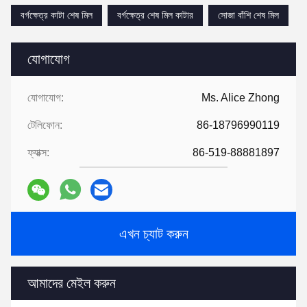
বর্গক্ষেত্র কাটা শেষ মিল
বর্গক্ষেত্র শেষ মিল কাটার
সোজা বাঁশি শেষ মিল
যোগাযোগ
যোগাযোগ:
Ms. Alice Zhong
টেলিফোন:
86-18796990119
ফ্যাক্স:
86-519-88881897
এখন চ্যাট করুন
আমাদের মেইল ​​করুন