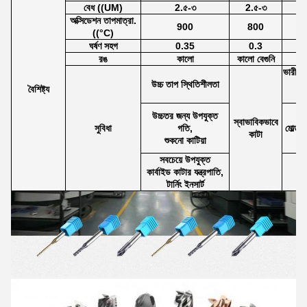
বেধ ((UM)
2.৫-৩
2.৫-৩
অক্সিডেশন তাপমাত্রা.
900
800
((°C)
ঘর্ষণ সহগ
0.35
0.3
রঙ
কালো
কালো বেগুনি
ভারী যন
উচ্চ তাপ স্থিতিশীলতা
বৈশিষ্ট্য
উচ্চতর জন্য উপযুক্ত
কাট
স্বাভাবিকভাবে
সুবিধা
গতি,
মোল্ড স
কাটা
শুকনো কাটিয়া
সবচেয়ে উপযুক্ত
কার্বাইড কাটার যন্ত্রপাতি,
টার্নিং ইনসার্ট