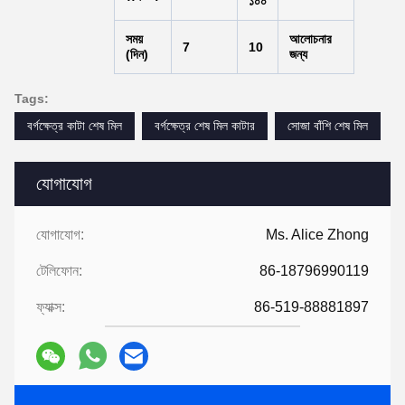
১০০
সময়
আলোচনার
7
10
(দিন)
জন্য
Tags:
বর্গক্ষেত্র কাটা শেষ মিল
বর্গক্ষেত্র শেষ মিল কাটার
সোজা বাঁশি শেষ মিল
যোগাযোগ
যোগাযোগ:
Ms. Alice Zhong
টেলিফোন:
86-18796990119
ফ্যাক্স:
86-519-88881897