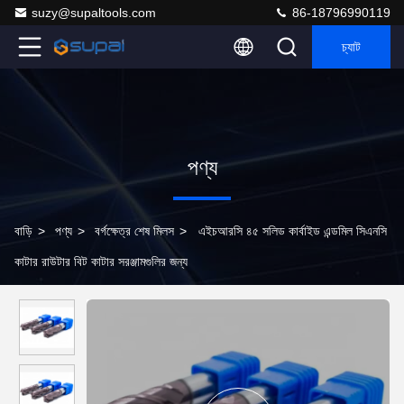
suzy@supaltools.com
86-18796990119
চ্যাট
পণ্য
বাড়ি
>
পণ্য
>
বর্গক্ষেত্র শেষ মিলস
>
এইচআরসি ৪৫ সলিড কার্বাইড এন্ডমিল সিএনসি
কাটার রাউটার বিট কাটার সরঞ্জামগুলির জন্য