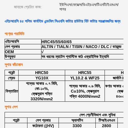
ইউপিএস/ফেডেক্স/ডিএইচএল/টিএনটি/ইএমএস/
জাহাজে প্রেরিত কাজ:
সাগর
এইচআরসি ৪৫ সলিড কার্বাইড এন্ডমিল সিএনসি কাটার রাউটার বিট কাটার সরঞ্জামগুলির জন্য
পণ্যের পরামিতি
এইচআরসি
HRC45/55/60/65
লেপ প্রকার
ALTIN / TIALN / TISIN / NACO / DLC / ডায়মন্ড
OEM
√
উপযুক্ত
সব ধরনের ম্যাটেল প্লাস্টিক কাঠ এক্রাইলিক ইত্যাদি
সুপার কাঁচামাল
পয়েন্ট
HRC50
HRC55
HR
গ্রেড
YG10X
YL10.2 & WF25
জার্মানি 
শস্যের আকার ০.৭ মিমি,
শস্যের আকার ০.৬ মিমি,
কণার আকার ০.৫
কো-১০%,
বিস্তারিত
Co10%, ফ্লেক্সুরাল
ফ্লেক্সু
ফ্লেক্সুরাল শক্তি
শক্তি 4000N/mm2
৪৩০০এন
3320N/mm2
সুপার লেপ
লেপ শ্রেণীবিভাগ এবং সুবিধা
পয়েন্ট
লেপ প্রকার
অ্যালটিন
টিআইএলএন
ট
কঠোরতা ((HV)
3300
2800