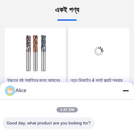
একই পণ্য
উচ্চতর পৃষ্ঠ সমাপ্তির জন্য আমাদের
নতুন ডিজাইন 4 ফ্লুট ফ্ল্যাট স্কয়ার
পেশাদারী বর্গক্ষেত্র শেষ মিল সঙ্গে
ফ্রিজিং কাটার কার্বাইড শেষ মিল
Alice
স্পষ্টতা কাটা
ফ্রেসা জন্য স্টেইনলেস স্টীল উচ্চ
কঠোরতা ধাতু
সেরা দাম পান
সেরা দাম পান
1:47 AM
Good day, what product are you looking for?