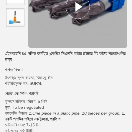
এইচআরসি ৪৫ সলিড কার্বাইড এন্ডমিল সিএনসি কাটার রাউটার বিট কাটার সরঞ্জামগুলির
জন্য
পণ্যের বিবরণ
উৎপত্তি স্থল: চাংঝো, জিয়াংসু, চীন
পরিচিতিমুলক নাম: SUPAL
পেমেন্ট এবং শিপিং শর্তাবলী
ন্যূনতম চাহিদার পরিমাণ: 5 পিসি
মূল্য: To be negotiated
প্যাকেজিং বিবরণ:
1.One piece in a platic pipe, 10 pieces per group.
1.
একটি প্লাটিক পাইপে এক টুকরো, প্রতি গ
ডেলিভারি সময়: 7-15 দিন
পরিশোধের শর্ত: টি/টি